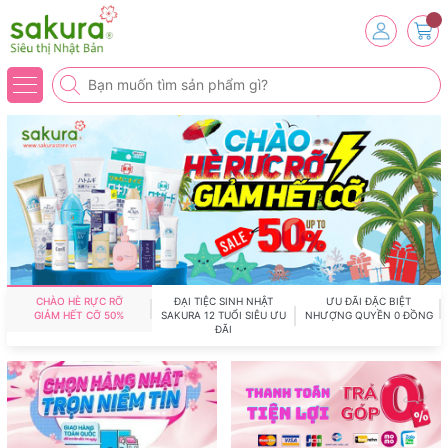
CHÀO HÈ RỰC RỠ
ĐẠI TIỆC SINH NHẬT
ƯU ĐÃI ĐẶC BIỆT
GIẢM HẾT CỠ 50%
SAKURA 12 TUỔI SIÊU ƯU
NHƯỢNG QUYỀN 0 ĐỒNG
ĐÃI