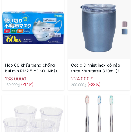
Hộp 60 khẩu trang chống
Cốc giữ nhiệt inox có nắp
bụi mịn PM2.5 YOKOI Nhật
trượt Marutatsu 320ml (2
Bản - Hàng Nhật nội địa
màu blue, pink)
138.000₫
224.000₫
(-14%)
(-23%)
160.000₫
290.000₫