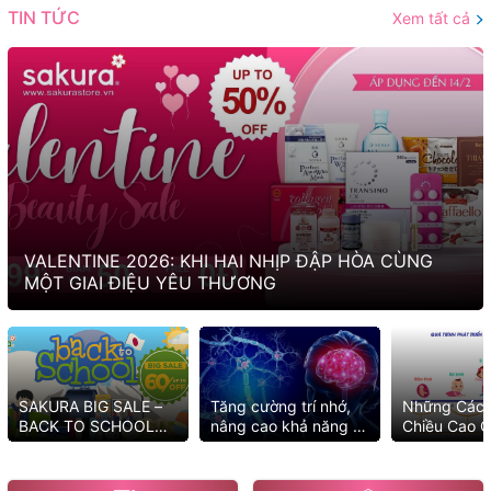
TIN TỨC
Xem tất cả
VALENTINE 2026: KHI HAI NHỊP ĐẬP HÒA CÙNG
MỘT GIAI ĐIỆU YÊU THƯƠNG
SAKURA BIG SALE –
Tăng cường trí nhớ,
Những Cách
BACK TO SCHOOL
nâng cao khả năng tư
Chiều Cao C
2025 MUA NGAY KẺO
duy với những cách
Tốt Nhất
LỠ ƯU ĐÃI
đơn giản