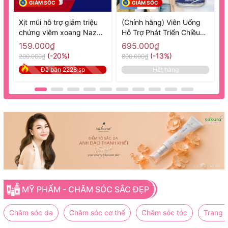
GIẢM SỐC
GIẢM SỐC
Xịt mũi hỗ trợ giảm triệu
(Chính hãng) Viên Uống
chứng viêm xoang Nazal
Hỗ Trợ Phát Triển Chiều
1
Sato 30ml- Hàng Nhật nội
Cao 270 Viên GH Creation
N
159.000₫
695.000₫
địa
EX+ - Hàng Nhật nội địa
(-20%)
(-13%)
200.000₫
800.000₫
8
Đã bán 2228 sp
Hết hàng
MỸ PHẨM - CHĂM SÓC SẮC ĐẸP
Chăm sóc da
Chăm sóc cơ thể
Chăm sóc tóc
Trang 