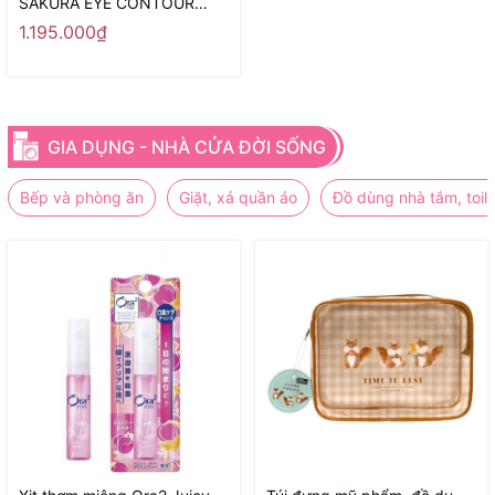
SAKURA EYE CONTOUR
SERUM
1.195.000₫
GIA DỤNG - NHÀ CỬA ĐỜI SỐNG
Bếp và phòng ăn
Giặt, xả quần áo
Đồ dùng nhà tắm, toile