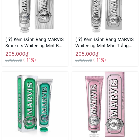
( Ý) Kem Đánh Răng MARVIS
( Ý) Kem Đánh Răng MARVIS
Smokers Whitening Mint Bạc
Whitening Mint Màu Trắng
Trắng ( Dành Cho Người Hút
85ml ( Chứa Tinh Chất Trắng
205.000₫
205.000₫
Thuốc Lá)
Răng)
(-11%)
(-11%)
230.000₫
230.000₫