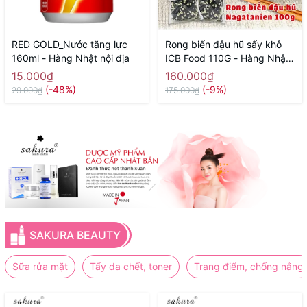
RED GOLD_Nước tăng lực
Rong biển đậu hũ sấy khô
160ml - Hàng Nhật nội địa
ICB Food 110G - Hàng Nhật
nội địa
15.000₫
160.000₫
(-48%)
(-9%)
29.000₫
175.000₫
SAKURA BEAUTY
Sữa rửa mặt
Tẩy da chết, toner
Trang điểm, chống nắng