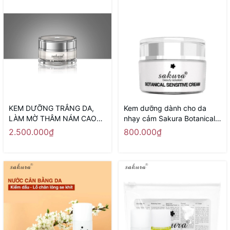
KEM DƯỠNG TRẮNG DA,
Kem dưỡng dành cho da
LÀM MỜ THÂM NÁM CAO
nhạy cảm Sakura Botanical
CẤP BAN NGÀY SAKURA
Sensitive Cream 30g
2.500.000₫
800.000₫
SPOT CARE & WHITENING
DAY CREAM SPF 50 - Sản
xuất tại Nhật Bản