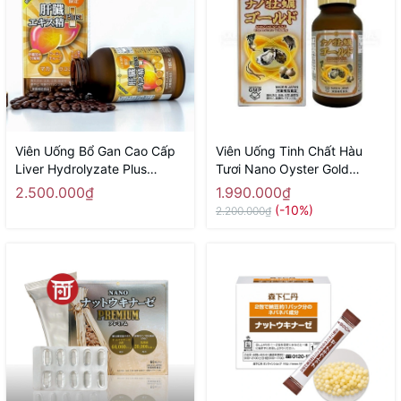
Viên Uống Bổ Gan Cao Cấp
Viên Uống Tinh Chất Hàu
Liver Hydrolyzate Plus
Tươi Nano Oyster Gold
NICHIEI BUSSAN 180 Viên -
NICHIEI BUSSAN 120 Viên -
2.500.000₫
1.990.000₫
Hàng Nhật chính hãng
Hàng Nhật chính hãng
(-10%)
2.200.000₫