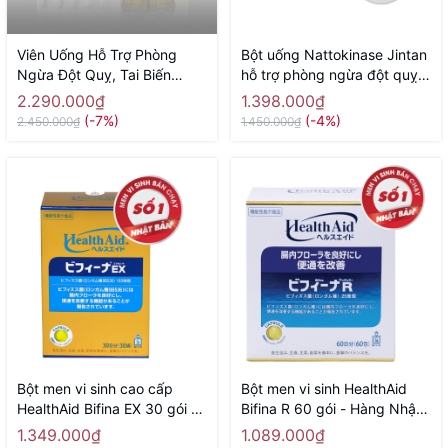
Viên Uống Hỗ Trợ Phòng
Bột uống Nattokinase Jintan
Ngừa Đột Quỵ, Tai Biến
hỗ trợ phòng ngừa đột quỵ,
Nano Nattokinase Premium
tai biến, giảm mỡ máu 60 gói
2.290.000₫
1.398.000₫
60000fu NICHIEI BUSSAN
- Hàng Nhật chính hãng
(-7%)
(-4%)
2.450.000₫
1.450.000₫
120 Viên - Hàng Nhật chính
hãng
Bột men vi sinh cao cấp
Bột men vi sinh HealthAid
HealthAid Bifina EX 30 gói -
Bifina R 60 gói - Hàng Nhật
Hàng Nhật chính hãng
chính hãng
1.349.000₫
1.089.000₫