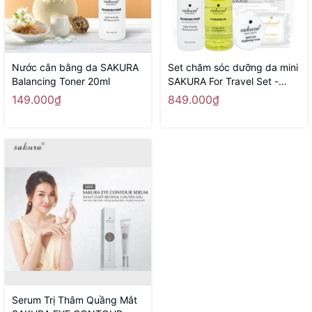
Nước cân bằng da SAKURA
Set chăm sóc dưỡng da mini
Balancing Toner 20ml
SAKURA For Travel Set -
Hàng Nhật nội địa
149.000₫
849.000₫
Serum Trị Thâm Quầng Mắt