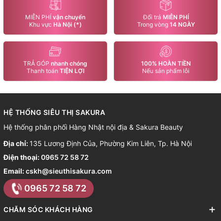
MIỄN PHÍ
vận chuyển
Đổi trả
MIỄN PHÍ
Khu vực
Hà Nội (*)
Trong vòng
14 NGÀY
TRẢ GÓP
nhanh chóng
100% HOÀN TIỀN
Thanh toán
TIỆN LỢI
Nếu sản phẩm lỗi
HỆ THỐNG SIÊU THỊ SAKURA
Hệ thống phân phối Hàng Nhật nội địa & Sakura Beauty
Địa chỉ:
135 Lương Định Của, Phường Kim Liên, Tp. Hà Nội
Điện thoại:
0965 72 58 72
Email:
cskh@sieuthisakura.com
0965 72 58 72
CHĂM SÓC KHÁCH HÀNG