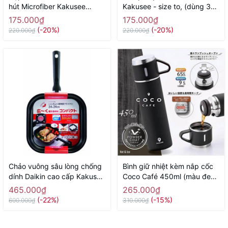
hút Microfiber Kakusee
Kakusee - size to, (dùng 3
(dạng cuộn, dùng nhiều lần)
pin tiểu AA) - Hàng Nhật nội
175.000₫
175.000₫
- Hàng Nhật nội địa
địa
(-20%)
(-20%)
220.000₫
220.000₫
Chảo vuông sâu lòng chống
Bình giữ nhiệt kèm nắp cốc
dính Daikin cao cấp Kakusee
Coco Café 450ml (màu đen)
- size 24cm, màu đỏ - Hàng
- Hàng Nhật nội địa
465.000₫
265.000₫
Nhật nội địaa
(-22%)
(-15%)
600.000₫
310.000₫