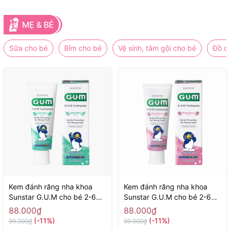
MẸ & BÉ
Sữa cho bé
Bỉm cho bé
Vệ sinh, tắm gội cho bé
Đồ d
Kem đánh răng nha khoa
Kem đánh răng nha khoa
Sunstar G.U.M cho bé 2-6
Sunstar G.U.M cho bé 2-6
tuổi 70g ( hương bạc hà) -
tuổi 70g ( hương dâu) -
88.000₫
88.000₫
Hàng Nhật nội địa
Hàng Nhật nội địa
(-11%)
(-11%)
99.000₫
99.000₫