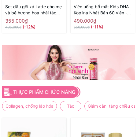
Set dầu gội xả Latte cho mẹ
Viên uống bổ mắt Kids DHA
và bé hương hoa nhài táo
Koplina Nhật Bản 60 viên -
400ml x 2 - Hàng Nhật nội
Hàng Nhật nội địa
355.000₫
490.000₫
địa
(-12%)
(-11%)
405.000₫
550.000₫
THỰC PHẨM CHỨC NĂNG
Collagen, chống lão hóa
Tảo
Giảm cân, tăng chiều ca