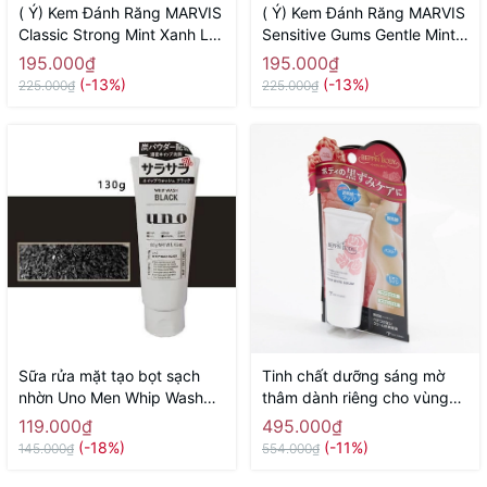
( Ý) Kem Đánh Răng MARVIS
( Ý) Kem Đánh Răng MARVIS
Classic Strong Mint Xanh Lá
Sensitive Gums Gentle Mint
( Vị Bạc Hà Thơm Mát)
75ml Màu Hồng (Răng Nhạy
195.000₫
195.000₫
Cảm)
(-13%)
(-13%)
225.000₫
225.000₫
Sữa rửa mặt tạo bọt sạch
Tinh chất dưỡng sáng mờ
nhờn Uno Men Whip Wash
thâm dành riêng cho vùng
Black 130g - Hàng Nhật
nhũ hoa, vùng bikini, nách,
119.000₫
495.000₫
chính hãng
đùi trong Beppin Body Virgin
(-18%)
(-11%)
145.000₫
554.000₫
White Serum MICCOSMO
30g - Hàng Nhật chính hãng