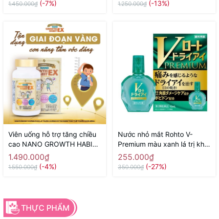
(-7%)
(-13%)
1.450.000₫
1.250.000₫
Viên uống hỗ trợ tăng chiều
Nước nhỏ mắt Rohto V-
cao NANO GROWTH HABIT
Premium màu xanh lá trị khô
EX NICHIEI BUSSAN 120
mắt, ngứa, cộm mắt 15ml -
1.490.000₫
255.000₫
viên ( 60 ngày) - Hàng Nhật
Hàng Nhật chính hãng
(-4%)
(-27%)
1.550.000₫
350.000₫
chính hãng
THỰC PHẨM