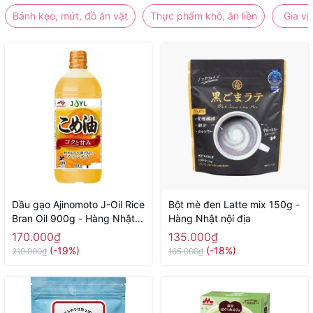
Bánh kẹo, mứt, đồ ăn vặt
Thực phẩm khô, ăn liền
Gia vị
Dầu gạo Ajinomoto J-Oil Rice
Bột mè đen Latte mix 150g -
Bran Oil 900g - Hàng Nhật
Hàng Nhật nội địa
nội địa
170.000₫
135.000₫
(-19%)
(-18%)
210.000₫
165.000₫