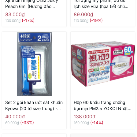
Xịt thơm miệng Ora2 Juicy
Túi đựng mỹ phẩm, đồ du
Peach 6ml (Hương đào
lịch size vừa (họa tiết chú
mọng nước) - Hàng Nhật
sóc) - Hàng Nhật nội địa
83.000₫
89.000₫
chính hãng
(-17%)
(-19%)
100.000₫
110.000₫
Set 2 gói khăn ướt sát khuẩn
Hộp 60 khẩu trang chống
Kyowa (20 tờ size trung) -
bụi mịn PM2.5 YOKOI Nhật
Hàng Nhật nội địa
Bản (size nữ, trẻ em) - Hàng
40.000₫
138.000₫
Nhật nội địa
(-33%)
(-14%)
60.000₫
160.000₫