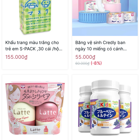
Khẩu trang màu trắng cho
Băng vệ sinh Credly ban
trẻ em S-PACK ,30 cái /hộp -
ngày 10 miếng có cánh
Hàng Nhật nội địa
24,5cm - Hàng Nhật nội địa
155.000₫
55.000₫
(-8%)
60.000₫