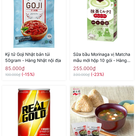
Kỷ tử Goji Nhật bản túi
Sữa bầu Morinaga vị Matcha
50gram - Hàng Nhật nội địa
mẫu mới hộp 10 gói - Hàng
Nhật nội
85.000₫
255.000₫
(-15%)
(-23%)
100.000₫
330.000₫