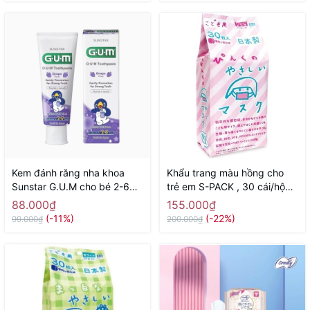
Kem đánh răng nha khoa
Khẩu trang màu hồng cho
Sunstar G.U.M cho bé 2-6
trẻ em S-PACK , 30 cái/hộp -
tuổi 70g ( hương nho) -
Hàng Nhật nội địa
88.000₫
155.000₫
Hàng Nhật nội địa
(-11%)
(-22%)
99.000₫
200.000₫