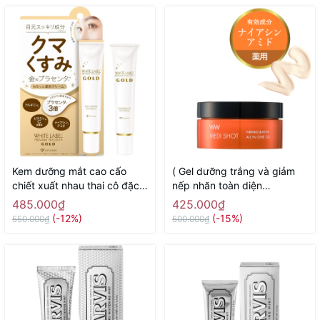
Kem dưỡng mắt cao cấo
( Gel dưỡng trắng và giảm
chiết xuất nhau thai cô đặc
nếp nhăn toàn diện
White Label Placenta Rich
Meishoku Medi Shot Wrinkle
485.000₫
425.000₫
Gold Eye Cream MICCOSMO
& White all in one 50g -
(-12%)
(-15%)
550.000₫
500.000₫
25g - Hàng Nhật chính hãng
Hàng Nhật chính hãng