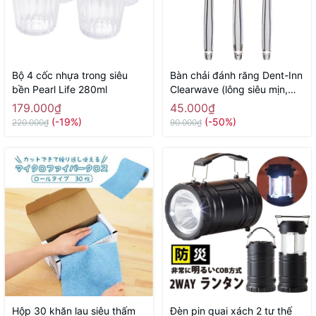
Bộ 4 cốc nhựa trong siêu
Bàn chải đánh răng Dent-Inn
bền Pearl Life 280ml
Clearwave (lông siêu mịn,
gợn sóng) - Hàng Nhật nội
179.000₫
45.000₫
địa
(-19%)
(-50%)
220.000₫
90.000₫
Hộp 30 khăn lau siêu thấm
Đèn pin quai xách 2 tư thế