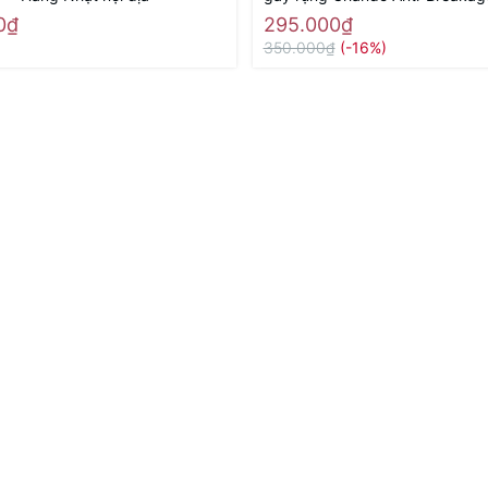
Strengtheing 600ml (Chando)
0₫
295.000₫
350.000₫
(-16%)