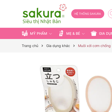
HỆ THỐNG SAKURA
MỸ PHẨM
MẸ & BÉ
GIA D
Trang chủ
Gia dụng khác
Muôi xới cơm chống 