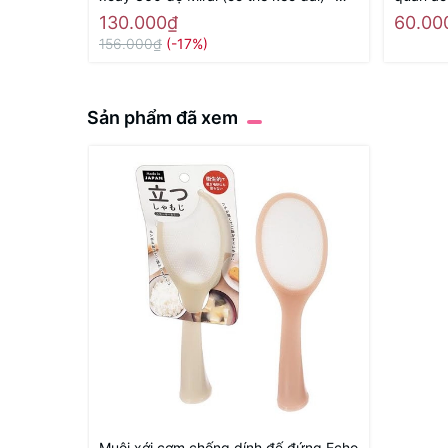
Hàng Nhật nội địa
130.000₫
60.00
156.000₫
(-17%)
Sản phẩm đã xem
Muôi xới cơm chống dính đế đứng Echo