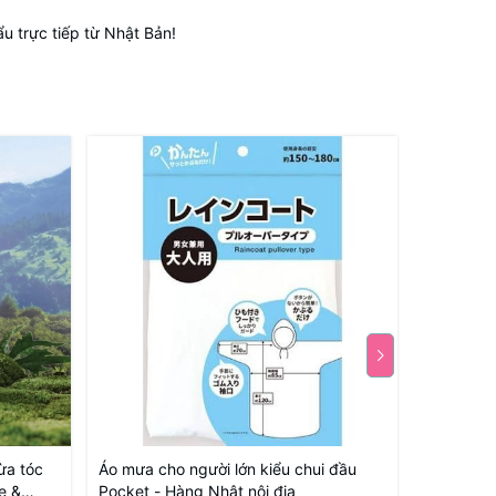
 trực tiếp từ Nhật Bản!
ừa tóc
Áo mưa cho người lớn kiểu chui đầu
Ấm pha tr
e &
Pocket - Hàng Nhật nội địa
Echo 650m