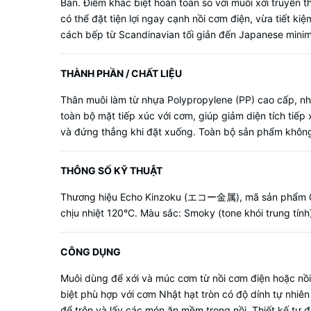
Bản. Điểm khác biệt hoàn toàn so với muôi xới truyền
có thể đặt tiện lợi ngay cạnh nồi cơm điện, vừa tiết 
cách bếp từ Scandinavian tối giản đến Japanese mini
THÀNH PHẦN / CHẤT LIỆU
Thân muôi làm từ nhựa Polypropylene (PP) cao cấp, nhẹ
toàn bộ mặt tiếp xúc với cơm, giúp giảm diện tích tiế
và đứng thẳng khi đặt xuống. Toàn bộ sản phẩm không
THÔNG SỐ KỸ THUẬT
Thương hiệu Echo Kinzoku (エコー金属), mã sản phẩm 043
chịu nhiệt 120°C. Màu sắc: Smoky (tone khói trung tính
CÔNG DỤNG
Muôi dùng để xới và múc cơm từ nồi cơm điện hoặc nồ
biệt phù hợp với cơm Nhật hạt tròn có độ dính tự nhi
để trộn và lấy các món ăn mềm trong nồi. Thiết kế tự