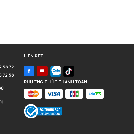
LIÊN KẾT
2 58 72
3 72 58
PHƯƠNG THỨC THANH TOÁN
66
hị