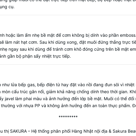
dụng cụ.
ạnh hoặc làm ẩm nhẹ bề mặt để cơm không bị dính vào phần emboss. 
sẽ làm nát hạt cơm. Sau khi dùng xong, đặt muôi đứng thẳng trực 
nhẹ ngay sau khi dùng để tránh cơm khô đóng cứng trên bề mặt em
ánh gần bộ phận sấy nhiệt trực tiếp.
 như lửa bếp gas, bếp điện từ hay đặt vào nồi đang đun sôi vì nhiệt
 mòn cấu trúc gân nổi, giảm khả năng chống dính theo thời gian. K
 javel làm phai màu và ảnh hưởng đến lớp bề mặt. Muôi có thể đổi m
thường với nhựa PP và không ảnh hưởng đến an toàn thực phẩm. Để x
*********
êu thị SAKURA
– Hệ thống phân phối Hàng Nhật nội địa & Sakura Bea