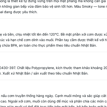
 thống là thiết kế tự đứng vững trên mọi mặt phẳng mà không cần gi
kiệm không gian bếp vừa đảm bảo vệ sinh tốt hơn. Màu Smoky — tone 
mal đang được yêu thích.
 và bền, chịu nhiệt tốt lên đến 120°C. Bề mặt phần xới cơm được xử
p xúc và hạn chế cơm dính vào muôi. Phần tay cầm được thiết kế với 
 chứa BPA, an toàn cho thực phẩm theo tiêu chuẩn Nhật Bản.
0-397. Chất liệu Polypropylene, kích thước tham khảo khoảng 20
). Xuất xứ Nhật Bản / sản xuất theo tiêu chuẩn Nhật Bản.
i nấu cơm truyền thống hàng ngày. Cạnh muôi mỏng và sắc giúp cắ
ên cao. Ngoài xới cơm, muôi còn dùng để múc và phân chia các món 
 đứng giúp muôi có thể đặt trực tiếp trên mặt bếp, bệ bếp hoặc mặ