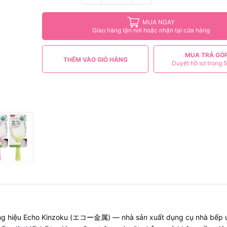
MUA NGAY
Giao hàng tận nơi hoặc nhận tại cửa hàng
MUA TRẢ GÓ
THÊM VÀO GIỎ HÀNG
Duyệt hồ sơ trong 5
g hiệu Echo Kinzoku (エコー金属) — nhà sản xuất dụng cụ nhà bếp uy t