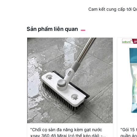
Cam kết cung cấp tới Q
Sản phẩm liên quan
"Chổi cọ sàn đa năng kèm gạt nước
"Gói 15 
xoay 360 độ Mirai (có thể kéo dài) -
quần áo