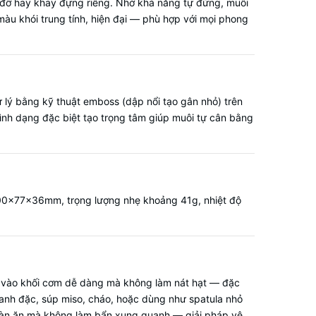
á đỡ hay khay đựng riêng. Nhờ khả năng tự đứng, muôi
màu khói trung tính, hiện đại — phù hợp với mọi phong
 lý bằng kỹ thuật emboss (dập nổi tạo gân nhỏ) trên
hình dạng đặc biệt tạo trọng tâm giúp muôi tự cân bằng
0×77×36mm, trọng lượng nhẹ khoảng 41g, nhiệt độ
t vào khối cơm dễ dàng mà không làm nát hạt — đặc
canh đặc, súp miso, cháo, hoặc dùng như spatula nhỏ
t bàn ăn mà không làm bẩn xung quanh — giải pháp vệ