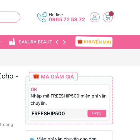
Hotline
0965 72 58 72
KHUYẾN MÃI
SAKURA BEAUTY
TIN TỨC
Echo -
MÃ GIẢM GIÁ
0K
Nhập mã FREESHIP500 miễn phí vận
chuyển.
FREESHIP500
Copy
 trường
Miễn phí vận chuyển cho đơn