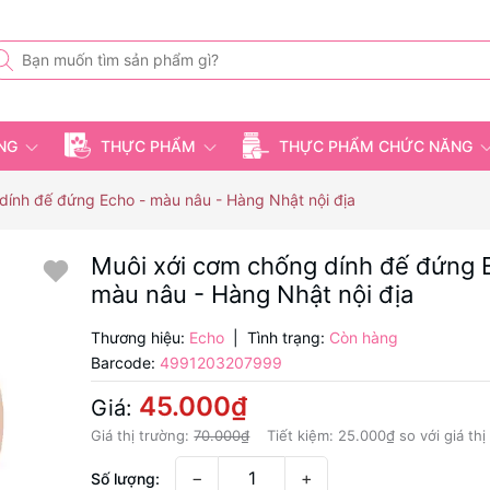
ỤNG
THỰC PHẨM
THỰC PHẨM CHỨC NĂNG
dính đế đứng Echo - màu nâu - Hàng Nhật nội địa
Muôi xới cơm chống dính đế đứng 
màu nâu - Hàng Nhật nội địa
Thương hiệu:
Echo
|
Tình trạng:
Còn hàng
Barcode:
4991203207999
45.000₫
Giá:
Giá thị trường:
70.000₫
Tiết kiệm:
25.000₫
so với giá thị
−
+
Số lượng: