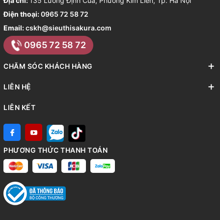
Địa chỉ:
135 Lương Định Của, Phường Kim Liên, Tp. Hà Nội
Điện thoại:
0965 72 58 72
Email:
cskh@sieuthisakura.com
0965 72 58 72
CHĂM SÓC KHÁCH HÀNG
LIÊN HỆ
LIÊN KẾT
PHƯƠNG THỨC THANH TOÁN