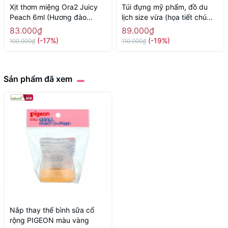
Xịt thơm miệng Ora2 Juicy
Túi đựng mỹ phẩm, đồ du
Peach 6ml (Hương đào
lịch size vừa (họa tiết chú
mọng nước) - Hàng Nhật
sóc) - Hàng Nhật nội địa
83.000₫
89.000₫
chính hãng
(-17%)
(-19%)
100.000₫
110.000₫
Sản phẩm đã xem
Nắp thay thế bình sữa cổ
rộng PIGEON màu vàng