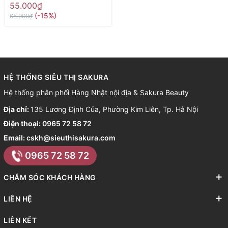
55.000₫
(-15%)
65.000₫
HỆ THỐNG SIÊU THỊ SAKURA
Hệ thống phân phối Hàng Nhật nội địa & Sakura Beauty
Địa chỉ:
135 Lương Định Của, Phường Kim Liên, Tp. Hà Nội
Điện thoại:
0965 72 58 72
Email:
cskh@sieuthisakura.com
0965 72 58 72
CHĂM SÓC KHÁCH HÀNG
LIÊN HỆ
LIÊN KẾT