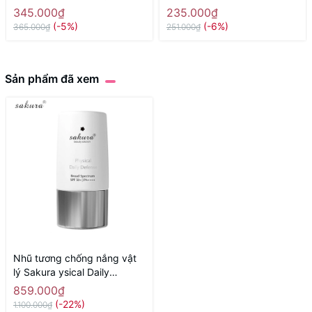
50+ PA++++ - Hàng Nhật
Điểm Chống Nắng SPF 50
345.000₫
235.000₫
nội địa
PA++++ tone 01 ( da sáng) -
(-5%)
(-6%)
365.000₫
251.000₫
Hàng Nhật nội địa
Sản phẩm đã xem
Nhũ tương chống nắng vật
lý Sakura ysical Daily
Defense SPF 50+ PA ++++
859.000₫
60g
(-22%)
1.100.000₫