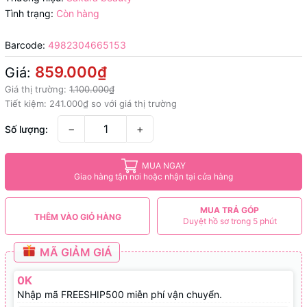
Tình trạng:
Còn hàng
Barcode:
4982304665153
859.000₫
Giá:
Giá thị trường:
1.100.000₫
Tiết kiệm:
241.000₫
so với giá thị trường
−
+
Số lượng:
MUA NGAY
Giao hàng tận nơi hoặc nhận tại cửa hàng
MUA TRẢ GÓP
THÊM VÀO GIỎ HÀNG
Duyệt hồ sơ trong 5 phút
MÃ GIẢM GIÁ
0K
Nhập mã FREESHIP500 miễn phí vận chuyển.