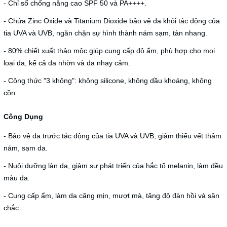
- Chỉ số chống nắng cao SPF 50 và PA++++.
- Chứa Zinc Oxide và Titanium Dioxide bảo vệ da khỏi tác động của
tia UVA và UVB, ngăn chặn sự hình thành nám sạm, tàn nhang.
- 80% chiết xuất thảo mộc giúp cung cấp độ ẩm, phù hợp cho mọi
loại da, kể cả da nhờn và da nhạy cảm.
- Công thức "3 không": không silicone, không dầu khoáng, không
cồn.
Công Dụng
- Bảo vệ da trước tác động của tia UVA và UVB, giảm thiểu vết thâm
nám, sạm da.
- Nuôi dưỡng làn da, giảm sự phát triển của hắc tố melanin, làm đều
màu da.
- Cung cấp ẩm, làm da căng mịn, mượt mà, tăng độ đàn hồi và săn
chắc.