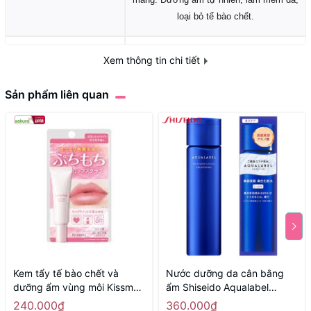
loại bỏ tế bào chết.
Sphingomonas Ferment
Xem thông tin chi tiết
Extract, Alcaligenes
Thành phần
Polysaccharides, Ceramide-3, Citric
Sản phẩm liên quan
Acid, Chiết xuất cám gạo Nhật
Tính chất
Lỏng
Định lượng
200ml
Kem tẩy tế bào chết và
Nước dưỡng da cân bằng
dưỡng ẩm vùng môi Kissme
ẩm Shiseido Aqualabel
10g - Hàng Nhật nội địa
Treatment Lotion Brightening
240.000₫
360.000₫