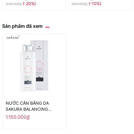
170ml ( da thường) - Hàng
(-20%)
(-10%)
300.000₫
400.000₫
Nhật nội địa
Sản phẩm đã xem
NƯỚC CÂN BẰNG DA
SAKURA BALANCING
TONER 200ML NHẬT BẢN
1.150.000₫