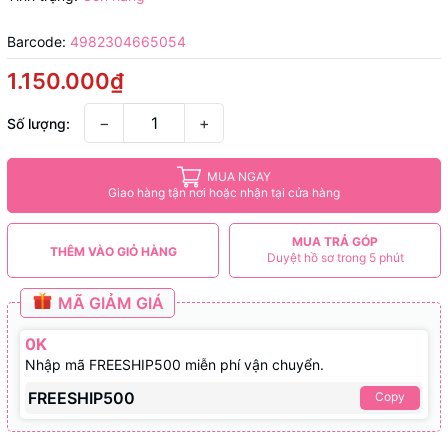
Barcode:
4982304665054
1.150.000₫
−
+
Số lượng:
MUA NGAY
Giao hàng tận nơi hoặc nhận tại cửa hàng
MUA TRẢ GÓP
THÊM VÀO GIỎ HÀNG
Duyệt hồ sơ trong 5 phút
MÃ GIẢM GIÁ
0K
Nhập mã FREESHIP500 miễn phí vận chuyển.
FREESHIP500
Copy