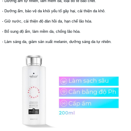
- Dưỡng ẩm tự nhiên, làm mềm da, loại bỏ tế bào chết.
- Dưỡng ẩm, bảo vệ da khỏi yếu tố gây hại, cải thiện da khô.
- Giữ nước, cải thiện độ đàn hồi da, hạn chế lão hóa.
- Bổ sung độ ẩm, làm mềm da, chống lão hóa.
- Làm sáng da, giảm sản xuất melanin, dưỡng sáng da tự nhiên.