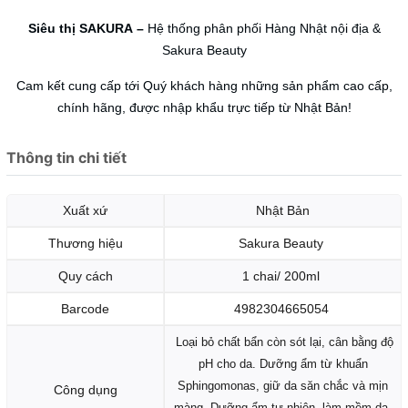
Siêu thị SAKURA
–
Hệ thống phân phối Hàng Nhật nội địa &
Sakura Beauty
Cam kết cung cấp tới Quý khách hàng những sản phẩm cao cấp,
chính hãng, được nhập khẩu trực tiếp từ Nhật Bản!
Thông tin chi tiết
Xuất xứ
Nhật Bản
Thương hiệu
Sakura Beauty
Quy cách
1 chai/ 200ml
Barcode
4982304665054
Loại bỏ chất bẩn còn sót lại, cân bằng độ
pH cho da.
Dưỡng ẩm từ khuẩn
Sphingomonas, giữ da săn chắc và mịn
Công dụng
màng.
Dưỡng ẩm tự nhiên, làm mềm da,