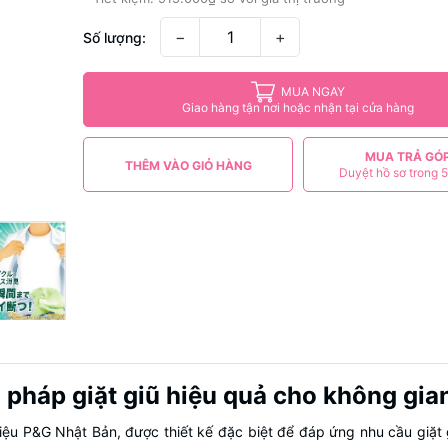
−
+
Số lượng:
MUA NGAY
Giao hàng tận nơi hoặc nhận tại cửa hàng
MUA TRẢ GÓ
THÊM VÀO GIỎ HÀNG
Duyệt hồ sơ trong 5
i pháp giặt giũ hiệu quả cho không gia
iệu P&G Nhật Bản, được thiết kế đặc biệt để đáp ứng nhu cầu giặt g