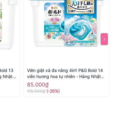
Bold 13
Viên giặt xả đa năng 4in1 P&G Bold 14
Nước xịt 
g Nhật
viên hương hoa tự nhiên - Hàng Nhật
Corporati
nội địa
85.000₫
52.000
115.000₫
(-26%)
90.000₫