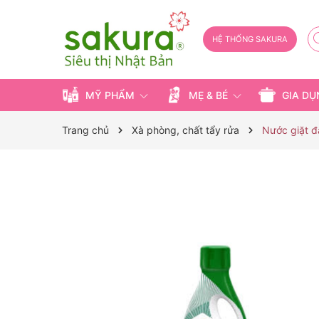
HỆ THỐNG SAKURA
MỸ PHẨM
MẸ & BÉ
GIA D
Trang chủ
Xà phòng, chất tẩy rửa
Nước giặt đ