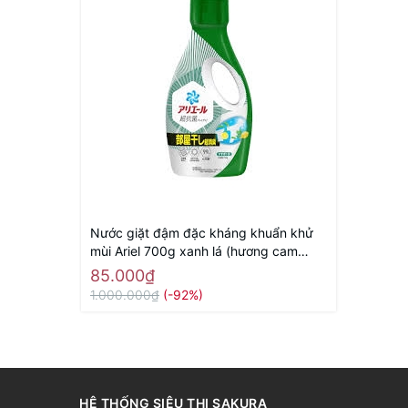
Nước giặt đậm đặc kháng khuẩn khử
mùi Ariel 700g xanh lá (hương cam
chanh tươi mát) - Hàng Nhật nội địa
85.000₫
1.000.000₫
(-92%)
HỆ THỐNG SIÊU THỊ SAKURA