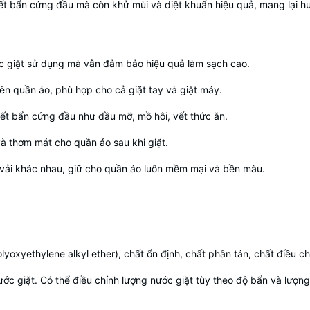
ết bẩn cứng đầu mà còn khử mùi và diệt khuẩn hiệu quả, mang lại h
ớc giặt sử dụng mà vẫn đảm bảo hiệu quả làm sạch cao.
rên quần áo, phù hợp cho cả giặt tay và giặt máy.
vết bẩn cứng đầu như dầu mỡ, mồ hôi, vết thức ăn.
à thơm mát cho quần áo sau khi giặt.
 vải khác nhau, giữ cho quần áo luôn mềm mại và bền màu.
yoxyethylene alkyl ether), chất ổn định, chất phân tán, chất điều 
c giặt. Có thể điều chỉnh lượng nước giặt tùy theo độ bẩn và lượng