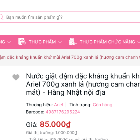
ỤNG
THỰC PHẨM
THỰC PHẨM CHỨC NĂNG
ậm đặc kháng khuẩn khử mùi Ariel 700g xanh lá (hương cam chanh t
Nước giặt đậm đặc kháng khuẩn kh
Ariel 700g xanh lá (hương cam cha
mát) - Hàng Nhật nội địa
Thương hiệu:
Ariel
|
Tình trạng:
Còn hàng
Barcode:
4987176295224
85.000₫
Giá:
Giá thị trường:
1.000.000₫
Tiết kiệm:
915.000₫
so với giá thị trường