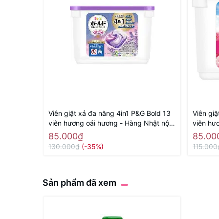
Viên giặt xả đa năng 4in1 P&G Bold 13
Viên gi
viên hương oải hương - Hàng Nhật nội
viên hư
địa
địa
85.000₫
85.00
130.000₫
(-35%)
115.000
Sản phẩm đã xem