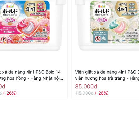
ặt xả đa năng 4in1 P&G Bold 14
Viên giặt xả đa năng 4in1 P&G 
ơng hoa hồng - Hàng Nhật nội
viên hương hoa trà trắng - Hàn
nội địa
0₫
85.000₫
₫
(-26%)
115.000₫
(-26%)