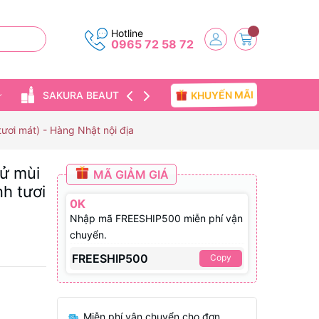
Hotline
0965 72 58 72
KHUYẾN MÃI
SAKURA BEAUTY
TIN TỨC
ươi mát) - Hàng Nhật nội địa
ử mùi
MÃ GIẢM GIÁ
nh tươi
0K
Nhập mã FREESHIP500 miễn phí vận
chuyển.
FREESHIP500
Copy
Miễn phí vận chuyển cho đơn