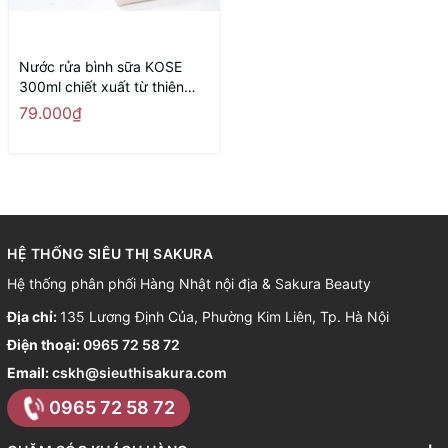
Nước rửa bình sữa KOSE
300ml chiết xuất từ thiên
nhiên- Hàng Nhật nội địa
79.000₫
HỆ THỐNG SIÊU THỊ SAKURA
Hệ thống phân phối Hàng Nhật nội địa & Sakura Beauty
Địa chỉ:
135 Lương Định Của, Phường Kim Liên, Tp. Hà Nội
Điện thoại:
0965 72 58 72
Email:
cskh@sieuthisakura.com
0965 72 58 72