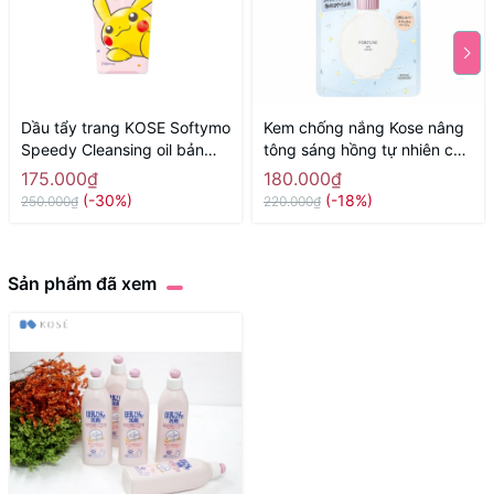
Dầu tẩy trang KOSE Softymo
Kem chống nắng Kose nâng
Speedy Cleansing oil bản
tông sáng hồng tự nhiên che
hoạt hình Pokemon 240ml -
phủ lỗ chân lông Kose 30ml -
175.000₫
180.000₫
Hàng Nhật nội địa
Hàng Nhật nội địa
(-30%)
(-18%)
250.000₫
220.000₫
Sản phẩm đã xem