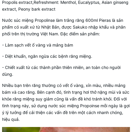
Propolis extract,Refreshment: Menthol, Eucalyptus, Asian ginseng
extract, Peony bark extract
Nước súc miệng Propolinse làm trắng răng 600ml Pieras là sản
phẩm có xuất xứ từ Nhật Bản, được Sakuko nhập khẩu và phân
phối trên thị trường Việt Nam. Đặc điểm sản phẩm:
- Làm sạch vết ố vàng và mảng bám
- Diệt khuẩn, ngăn ngừa các bệnh răng miệng.
- Chiết xuất từ các thành phần thiên nhiên, an toàn cho người
dùng.
Nhiều bạn trên răng thường có vết ố vàng, xỉn màu, nhiều mảng
bám và cao răng. Bên cạnh đó, tình trạng hơi thở nặng mùi và sức
khỏe răng miệng suy giảm cũng là vấn đề khó tránh khỏi. Đối với
tình trạng này, sử dụng nước súc miệng Propoinse mỗi ngày là gợi
ý lý tưởng để cải thiện các vấn đề trên một cách nhanh chóng,
hiệu quả.