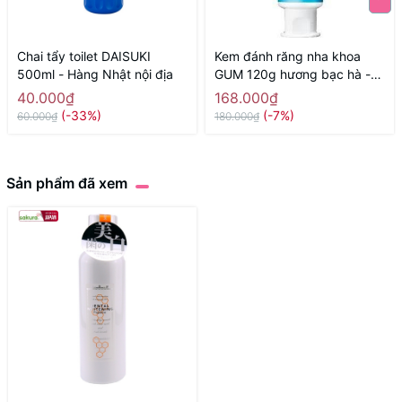
Chai tẩy toilet DAISUKI
Kem đánh răng nha khoa
500ml - Hàng Nhật nội địa
GUM 120g hương bạc hà -
Hàng Nhật nội địa
40.000₫
168.000₫
(-33%)
(-7%)
60.000₫
180.000₫
Sản phẩm đã xem