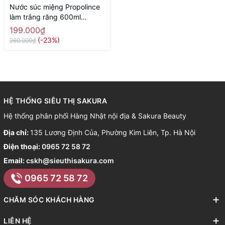
Nước súc miệng Propolince
làm trắng răng 600ml
Pieras- Hàng Nhật nội địa
199.000₫
(-23%)
260.000₫
HỆ THỐNG SIÊU THỊ SAKURA
Hệ thống phân phối Hàng Nhật nội địa & Sakura Beauty
Địa chỉ:
135 Lương Định Của, Phường Kim Liên, Tp. Hà Nội
Điện thoại:
0965 72 58 72
Email:
cskh@sieuthisakura.com
0965 72 58 72
CHĂM SÓC KHÁCH HÀNG
LIÊN HỆ