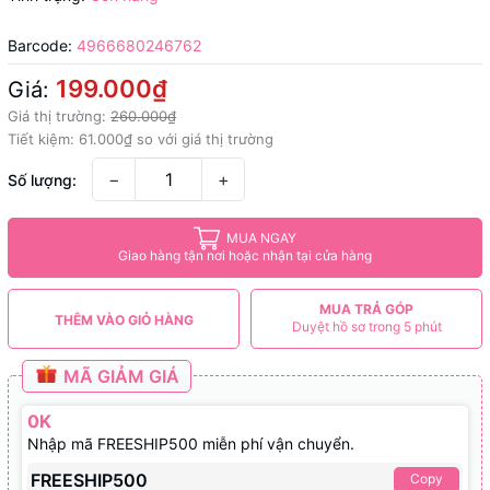
Barcode:
4966680246762
199.000₫
Giá:
Giá thị trường:
260.000₫
Tiết kiệm:
61.000₫
so với giá thị trường
−
+
Số lượng:
MUA NGAY
Giao hàng tận nơi hoặc nhận tại cửa hàng
MUA TRẢ GÓP
THÊM VÀO GIỎ HÀNG
Duyệt hồ sơ trong 5 phút
MÃ GIẢM GIÁ
0K
Nhập mã FREESHIP500 miễn phí vận chuyển.
FREESHIP500
Copy