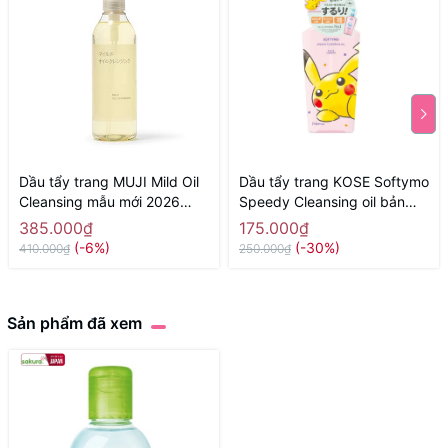
Dầu tẩy trang MUJI Mild Oil
Dầu tẩy trang KOSE Softymo
Cleansing mẫu mới 2026
Speedy Cleansing oil bản
300ml - Hàng Nhật nội địa
hoạt hình Pokemon 240ml -
385.000₫
175.000₫
Hàng Nhật nội địa
(-6%)
(-30%)
410.000₫
250.000₫
Sản phẩm đã xem