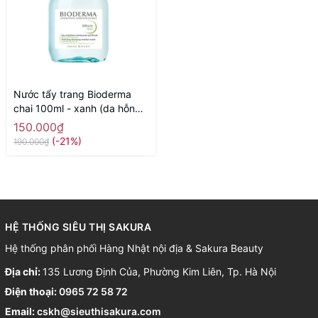
Nước tẩy trang Bioderma
chai 100ml - xanh (da hỗn
hợp, dầu mụn) - Hàng Nhật
150.000₫
nội địa
(-21%)
190.000₫
HỆ THỐNG SIÊU THỊ SAKURA
Hệ thống phân phối Hàng Nhật nội địa & Sakura Beauty
Địa chỉ:
135 Lương Định Của, Phường Kim Liên, Tp. Hà Nội
Điện thoại:
0965 72 58 72
Email:
cskh@sieuthisakura.com