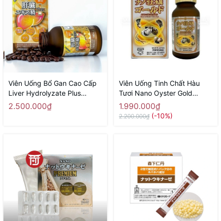
Viên Uống Bổ Gan Cao Cấp
Viên Uống Tinh Chất Hàu
Liver Hydrolyzate Plus
Tươi Nano Oyster Gold
NICHIEI BUSSAN 180 Viên -
NICHIEI BUSSAN 120 Viên -
2.500.000₫
1.990.000₫
Hàng Nhật chính hãng
Hàng Nhật chính hãng
(-10%)
2.200.000₫