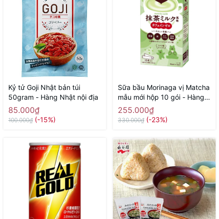
Kỷ tử Goji Nhật bản túi
Sữa bầu Morinaga vị Matcha
50gram - Hàng Nhật nội địa
mẫu mới hộp 10 gói - Hàng
Nhật nội
85.000₫
255.000₫
(-15%)
(-23%)
100.000₫
330.000₫