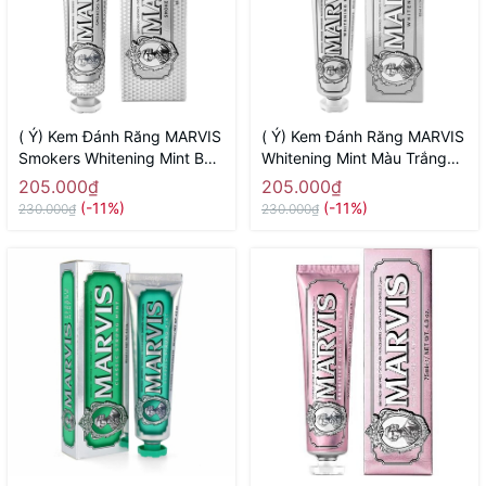
( Ý) Kem Đánh Răng MARVIS
( Ý) Kem Đánh Răng MARVIS
Smokers Whitening Mint Bạc
Whitening Mint Màu Trắng
Trắng ( Dành Cho Người Hút
85ml ( Chứa Tinh Chất Trắng
205.000₫
205.000₫
Thuốc Lá)
Răng)
(-11%)
(-11%)
230.000₫
230.000₫