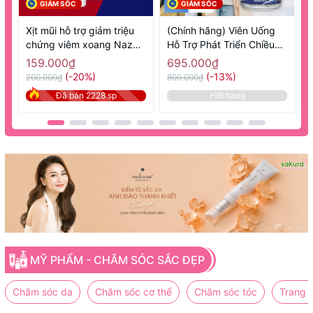
GIẢM SỐC
GIẢM SỐC
Xịt mũi hỗ trợ giảm triệu
(Chính hãng) Viên Uống
chứng viêm xoang Nazal
Hỗ Trợ Phát Triển Chiều
1
Sato 30ml- Hàng Nhật nội
Cao 270 Viên GH Creation
N
159.000₫
695.000₫
địa
EX+ - Hàng Nhật nội địa
(-20%)
(-13%)
200.000₫
800.000₫
8
Đã bán 2228 sp
Hết hàng
MỸ PHẨM - CHĂM SÓC SẮC ĐẸP
Chăm sóc da
Chăm sóc cơ thể
Chăm sóc tóc
Trang 