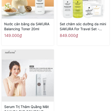
Nước cân bằng da SAKURA
Set chăm sóc dưỡng da mini
Balancing Toner 20ml
SAKURA For Travel Set -
Hàng Nhật nội địa
149.000₫
849.000₫
Serum Trị Thâm Quầng Mắt