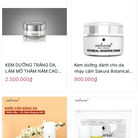
KEM DƯỠNG TRẮNG DA,
Kem dưỡng dành cho da
LÀM MỜ THÂM NÁM CAO
nhạy cảm Sakura Botanical
CẤP BAN NGÀY SAKURA
Sensitive Cream 30g
2.500.000₫
800.000₫
SPOT CARE & WHITENING
DAY CREAM SPF 50 - Sản
xuất tại Nhật Bản