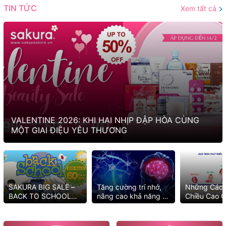
TIN TỨC
Xem tất cả
VALENTINE 2026: KHI HAI NHỊP ĐẬP HÒA CÙNG
MỘT GIAI ĐIỆU YÊU THƯƠNG
SAKURA BIG SALE –
Tăng cường trí nhớ,
Những Cách
BACK TO SCHOOL
nâng cao khả năng tư
Chiều Cao C
2025 MUA NGAY KẺO
duy với những cách
Tốt Nhất
LỠ ƯU ĐÃI
đơn giản