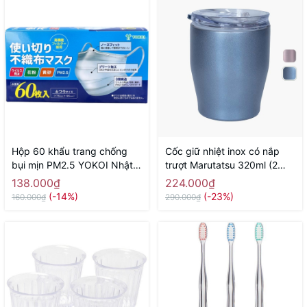
Hộp 60 khẩu trang chống
Cốc giữ nhiệt inox có nắp
bụi mịn PM2.5 YOKOI Nhật
trượt Marutatsu 320ml (2
Bản - Hàng Nhật nội địa
màu blue, pink)
138.000₫
224.000₫
(-14%)
(-23%)
160.000₫
290.000₫