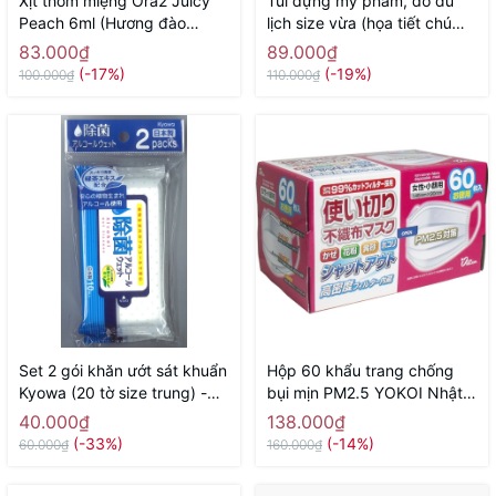
Xịt thơm miệng Ora2 Juicy
Túi đựng mỹ phẩm, đồ du
Peach 6ml (Hương đào
lịch size vừa (họa tiết chú
mọng nước) - Hàng Nhật
sóc) - Hàng Nhật nội địa
83.000₫
89.000₫
chính hãng
(-17%)
(-19%)
100.000₫
110.000₫
Set 2 gói khăn ướt sát khuẩn
Hộp 60 khẩu trang chống
Kyowa (20 tờ size trung) -
bụi mịn PM2.5 YOKOI Nhật
Hàng Nhật nội địa
Bản (size nữ, trẻ em) - Hàng
40.000₫
138.000₫
Nhật nội địa
(-33%)
(-14%)
60.000₫
160.000₫