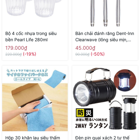
Bộ 4 cốc nhựa trong siêu
Bàn chải đánh răng Dent-Inn
bền Pearl Life 280ml
Clearwave (lông siêu mịn,
gợn sóng) - Hàng Nhật nội
179.000₫
45.000₫
địa
(-19%)
(-50%)
220.000₫
90.000₫
Hộp 30 khăn lau siêu thấm
Đèn pin quai xách 2 tư thế