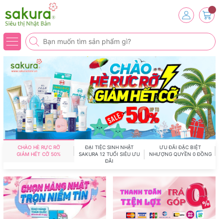
CHÀO HÈ RỰC RỠ
ĐẠI TIỆC SINH NHẬT
ƯU ĐÃI ĐẶC BIỆT
GIẢM HẾT CỠ 50%
SAKURA 12 TUỔI SIÊU ƯU
NHƯỢNG QUYỀN 0 ĐỒNG
ĐÃI