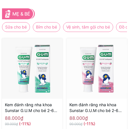
MẸ & BÉ
Sữa cho bé
Bỉm cho bé
Vệ sinh, tắm gội cho bé
Đồ d
Kem đánh răng nha khoa
Kem đánh răng nha khoa
Sunstar G.U.M cho bé 2-6
Sunstar G.U.M cho bé 2-6
tuổi 70g ( hương bạc hà) -
tuổi 70g ( hương dâu) -
88.000₫
88.000₫
Hàng Nhật nội địa
Hàng Nhật nội địa
(-11%)
(-11%)
99.000₫
99.000₫