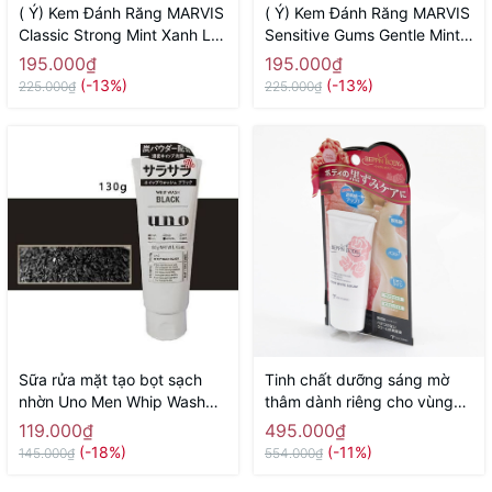
( Ý) Kem Đánh Răng MARVIS
( Ý) Kem Đánh Răng MARVIS
Classic Strong Mint Xanh Lá
Sensitive Gums Gentle Mint
( Vị Bạc Hà Thơm Mát)
75ml Màu Hồng (Răng Nhạy
195.000₫
195.000₫
Cảm)
(-13%)
(-13%)
225.000₫
225.000₫
Sữa rửa mặt tạo bọt sạch
Tinh chất dưỡng sáng mờ
nhờn Uno Men Whip Wash
thâm dành riêng cho vùng
Black 130g - Hàng Nhật
nhũ hoa, vùng bikini, nách,
119.000₫
495.000₫
chính hãng
đùi trong Beppin Body Virgin
(-18%)
(-11%)
145.000₫
554.000₫
White Serum MICCOSMO
30g - Hàng Nhật chính hãng