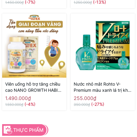
(-7%)
(-13%)
1.450.000₫
1.250.000₫
Viên uống hỗ trợ tăng chiều
Nước nhỏ mắt Rohto V-
cao NANO GROWTH HABIT
Premium màu xanh lá trị khô
EX NICHIEI BUSSAN 120
mắt, ngứa, cộm mắt 15ml -
1.490.000₫
255.000₫
viên ( 60 ngày) - Hàng Nhật
Hàng Nhật chính hãng
(-4%)
(-27%)
1.550.000₫
350.000₫
chính hãng
THỰC PHẨM