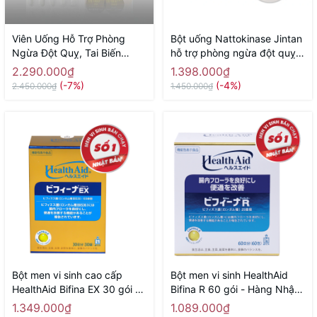
Viên Uống Hỗ Trợ Phòng
Bột uống Nattokinase Jintan
Ngừa Đột Quỵ, Tai Biến
hỗ trợ phòng ngừa đột quỵ,
Nano Nattokinase Premium
tai biến, giảm mỡ máu 60 gói
2.290.000₫
1.398.000₫
60000fu NICHIEI BUSSAN
- Hàng Nhật chính hãng
(-7%)
(-4%)
2.450.000₫
1.450.000₫
120 Viên - Hàng Nhật chính
hãng
Bột men vi sinh cao cấp
Bột men vi sinh HealthAid
HealthAid Bifina EX 30 gói -
Bifina R 60 gói - Hàng Nhật
Hàng Nhật chính hãng
chính hãng
1.349.000₫
1.089.000₫