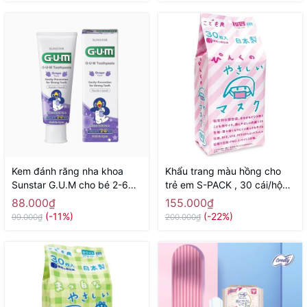
Kem đánh răng nha khoa
Khẩu trang màu hồng cho
Sunstar G.U.M cho bé 2-6
trẻ em S-PACK , 30 cái/hộp -
tuổi 70g ( hương nho) -
Hàng Nhật nội địa
88.000₫
155.000₫
Hàng Nhật nội địa
(-11%)
(-22%)
99.000₫
200.000₫