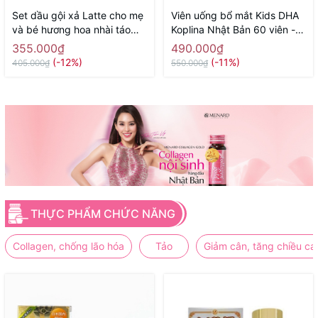
Set dầu gội xả Latte cho mẹ
Viên uống bổ mắt Kids DHA
và bé hương hoa nhài táo
Koplina Nhật Bản 60 viên -
400ml x 2 - Hàng Nhật nội
Hàng Nhật nội địa
355.000₫
490.000₫
địa
(-12%)
(-11%)
405.000₫
550.000₫
THỰC PHẨM CHỨC NĂNG
Collagen, chống lão hóa
Tảo
Giảm cân, tăng chiều ca