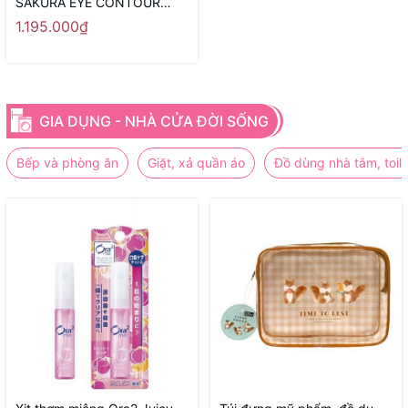
SAKURA EYE CONTOUR
SERUM
1.195.000₫
GIA DỤNG - NHÀ CỬA ĐỜI SỐNG
Bếp và phòng ăn
Giặt, xả quần áo
Đồ dùng nhà tắm, toile