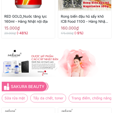
RED GOLD_Nước tăng lực
Rong biển đậu hũ sấy khô
160ml - Hàng Nhật nội địa
ICB Food 110G - Hàng Nhật
nội địa
15.000₫
160.000₫
(-48%)
(-9%)
29.000₫
175.000₫
SAKURA BEAUTY
Sữa rửa mặt
Tẩy da chết, toner
Trang điểm, chống nắng