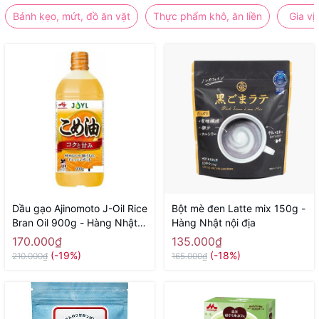
Bánh kẹo, mứt, đồ ăn vặt
Thực phẩm khô, ăn liền
Gia vị
Dầu gạo Ajinomoto J-Oil Rice
Bột mè đen Latte mix 150g -
Bran Oil 900g - Hàng Nhật
Hàng Nhật nội địa
nội địa
170.000₫
135.000₫
(-19%)
(-18%)
210.000₫
165.000₫