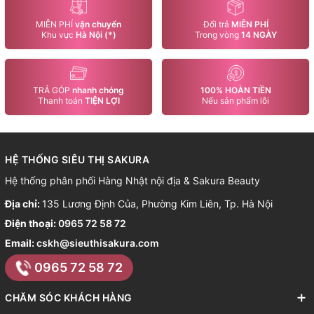
MIỄN PHÍ
vận chuyển
Đổi trả
MIỄN PHÍ
Khu vực
Hà Nội (*)
Trong vòng
14 NGÀY
TRẢ GÓP
nhanh chóng
100% HOÀN TIỀN
Thanh toán
TIỆN LỢI
Nếu sản phẩm lỗi
HỆ THỐNG SIÊU THỊ SAKURA
Hệ thống phân phối Hàng Nhật nội địa & Sakura Beauty
Địa chỉ:
135 Lương Định Của, Phường Kim Liên, Tp. Hà Nội
Điện thoại:
0965 72 58 72
Email:
cskh@sieuthisakura.com
0965 72 58 72
CHĂM SÓC KHÁCH HÀNG