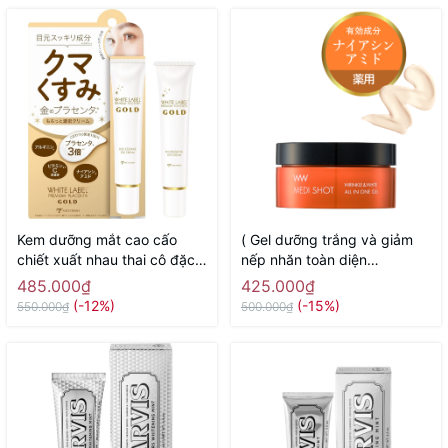
Kem dưỡng mắt cao cấo
( Gel dưỡng trắng và giảm
chiết xuất nhau thai cô đặc
nếp nhăn toàn diện
White Label Placenta Rich
Meishoku Medi Shot Wrinkle
485.000₫
425.000₫
Gold Eye Cream MICCOSMO
& White all in one 50g -
(-12%)
(-15%)
550.000₫
500.000₫
25g - Hàng Nhật chính hãng
Hàng Nhật chính hãng