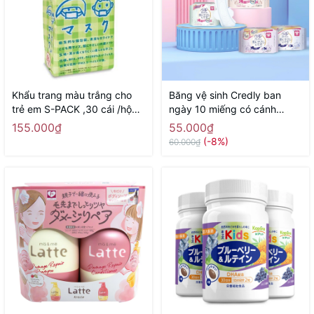
Khẩu trang màu trắng cho
Băng vệ sinh Credly ban
trẻ em S-PACK ,30 cái /hộp -
ngày 10 miếng có cánh
Hàng Nhật nội địa
24,5cm - Hàng Nhật nội địa
155.000₫
55.000₫
(-8%)
60.000₫