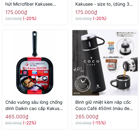
hút Microfiber Kakusee
Kakusee - size to, (dùng 3
(dạng cuộn, dùng nhiều lần)
pin tiểu AA) - Hàng Nhật nội
175.000₫
175.000₫
- Hàng Nhật nội địa
địa
(-20%)
(-20%)
220.000₫
220.000₫
Chảo vuông sâu lòng chống
Bình giữ nhiệt kèm nắp cốc
dính Daikin cao cấp Kakusee
Coco Café 450ml (màu đen)
- size 24cm, màu đỏ - Hàng
- Hàng Nhật nội địa
465.000₫
265.000₫
Nhật nội địaa
(-22%)
(-15%)
600.000₫
310.000₫