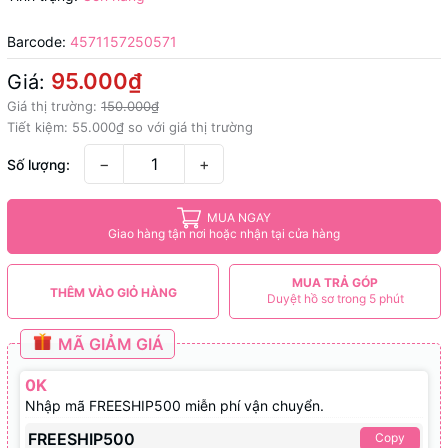
Barcode:
4571157250571
95.000₫
Giá:
Giá thị trường:
150.000₫
Tiết kiệm:
55.000₫
so với giá thị trường
−
+
Số lượng:
MUA NGAY
Giao hàng tận nơi hoặc nhận tại cửa hàng
MUA TRẢ GÓP
THÊM VÀO GIỎ HÀNG
Duyệt hồ sơ trong 5 phút
MÃ GIẢM GIÁ
0K
Nhập mã FREESHIP500 miễn phí vận chuyển.
FREESHIP500
Copy