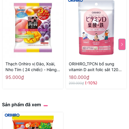
Thạch Orihiro vị Đào, Xoài,
ORIHIRO_TPCN bổ sung
Nho Tím ( 24 chiếc) - Hàng
vitamin D axit folic sắt 120
Nhật nội địa
viên - Hàng Nhật nội địa
95.000₫
180.000₫
(-10%)
200.000₫
Sản phẩm đã xem