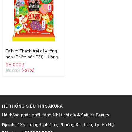
Orihiro Thạch trái cây tổng
hợp (Phiên bản Tết) - Hàng
Nhật nội địa
95.000₫
(-37%)
150.000₫
HỆ THỐNG SIÊU THỊ SAKURA
Hệ thống phân phối Hàng Nhật nội địa & Sakura Beauty
Địa chỉ:
135 Lương Định Của, Phường Kim Liên, Tp. Hà Nội