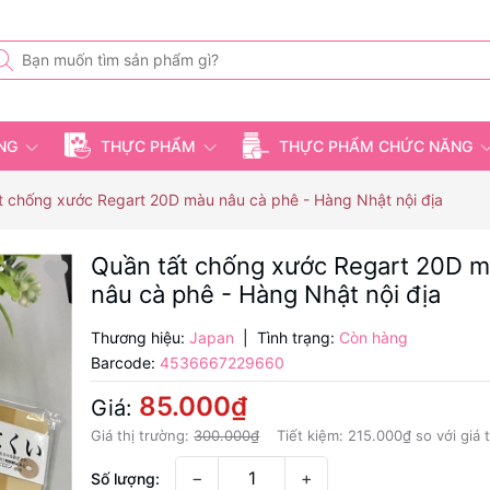
ỤNG
THỰC PHẨM
THỰC PHẨM CHỨC NĂNG
t chống xước Regart 20D màu nâu cà phê - Hàng Nhật nội địa
Quần tất chống xước Regart 20D 
nâu cà phê - Hàng Nhật nội địa
Thương hiệu:
Japan
|
Tình trạng:
Còn hàng
Barcode:
4536667229660
85.000₫
Giá:
Giá thị trường:
300.000₫
Tiết kiệm:
215.000₫
so với giá 
−
+
Số lượng: