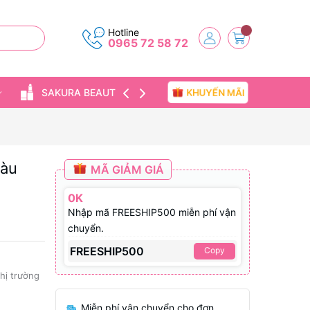
Hotline
0965 72 58 72
KHUYẾN MÃI
SAKURA BEAUTY
TIN TỨC
màu
MÃ GIẢM GIÁ
0K
Nhập mã FREESHIP500 miễn phí vận
chuyển.
FREESHIP500
Copy
thị trường
Miễn phí vận chuyển cho đơn