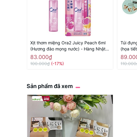
Xịt thơm miệng Ora2 Juicy Peach 6ml
Túi đựn
(Hương đào mọng nước) - Hàng Nhật
(họa tiế
chính hãng
83.000₫
89.00
100.000₫
(-17%)
110.000
Sản phẩm đã xem