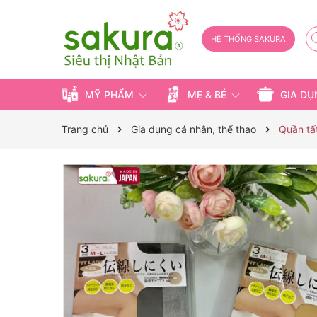
HỆ THỐNG SAKURA
MỸ PHẨM
MẸ & BÉ
GIA D
Trang chủ
Gia dụng cá nhân, thể thao
Quần tấ