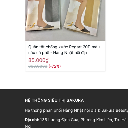
Quần tất chống xước Regart 20D màu
nâu cà phê - Hàng Nhật nội địa
85.000₫
300.000₫
(-72%)
HỆ THỐNG SIÊU THỊ SAKURA
Hệ thống phân phối Hàng Nhật nội địa & Sakura Beaut
Địa chỉ:
135 Lương Định Của, Phường Kim Liên, Tp. Hà
Nội