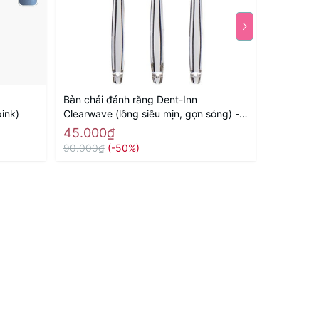
Bàn chải đánh răng Dent-Inn
Bình giữ 
ink)
Clearwave (lông siêu mịn, gợn sóng) -
450ml (mà
Hàng Nhật nội địa
45.000₫
265.00
90.000₫
(-50%)
310.000₫