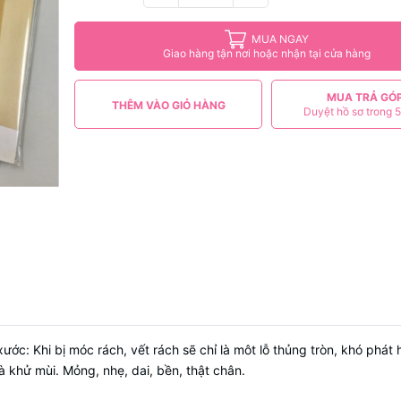
MUA NGAY
Giao hàng tận nơi hoặc nhận tại cửa hàng
MUA TRẢ GÓ
THÊM VÀO GIỎ HÀNG
Duyệt hồ sơ trong 5
xước: Khi bị móc rách, vết rách sẽ chỉ là môt lỗ thủng tròn, khó phát 
 khử mùi. Mỏng, nhẹ, dai, bền, thật chân.