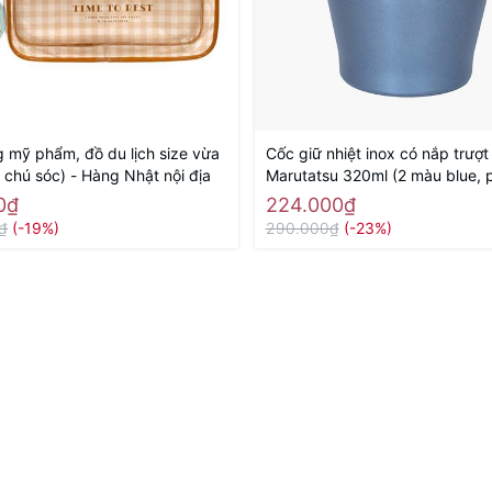
g mỹ phẩm, đồ du lịch size vừa
Cốc giữ nhiệt inox có nắp trượt
t chú sóc) - Hàng Nhật nội địa
Marutatsu 320ml (2 màu blue, p
0₫
224.000₫
₫
(-19%)
290.000₫
(-23%)