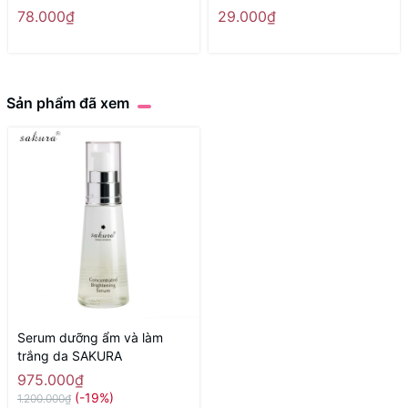
My Lover's NMN Premium
- Hàng Nhật nội địa
78.000₫
29.000₫
Facial Mask - Hàng Nhật nội
địa
Sản phẩm đã xem
Serum dưỡng ẩm và làm
trắng da SAKURA
975.000₫
(-19%)
1.200.000₫