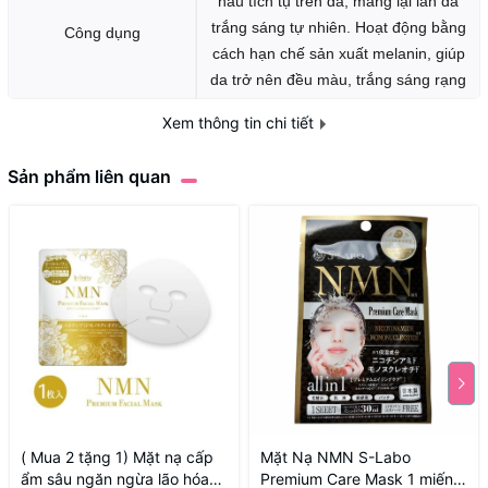
nâu tích tụ trên da, mang lại làn da
trắng sáng tự nhiên. Hoạt động bằng
Công dụng
cách hạn chế sản xuất melanin, giúp
da trở nên đều màu, trắng sáng rạng
rỡ.
Xem thông tin chi tiết
Alpha Arbutin, Tinh chất mận Châu
Sản phẩm liên quan
Thành phần
Âu, Collagen thủy phân
Tính chất
gel
Định lượng
30ml
( Mua 2 tặng 1) Mặt nạ cấp
Mặt Nạ NMN S-Labo
ẩm sâu ngăn ngừa lão hóa
Premium Care Mask 1 miếng