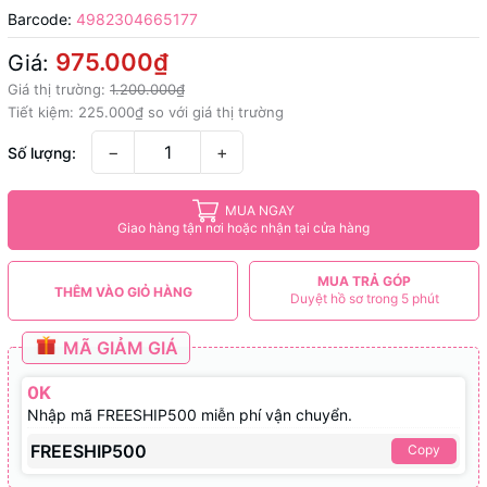
Barcode:
4982304665177
975.000₫
Giá:
Giá thị trường:
1.200.000₫
Tiết kiệm:
225.000₫
so với giá thị trường
−
+
Số lượng:
MUA NGAY
Giao hàng tận nơi hoặc nhận tại cửa hàng
MUA TRẢ GÓP
THÊM VÀO GIỎ HÀNG
Duyệt hồ sơ trong 5 phút
MÃ GIẢM GIÁ
0K
Nhập mã FREESHIP500 miễn phí vận chuyển.
FREESHIP500
Copy