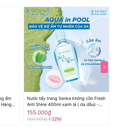
ỡng ẩm
Nước tẩy trang Senka không cồn Fresh
Nước tẩy
 Hàng
Anti Shine 400ml xanh lá ( da dầu) -
Bright Vi
Hàng Nhật nội địa
Hàng Nhật
155.000₫
155.00
200.000₫
(-22%)
200.000