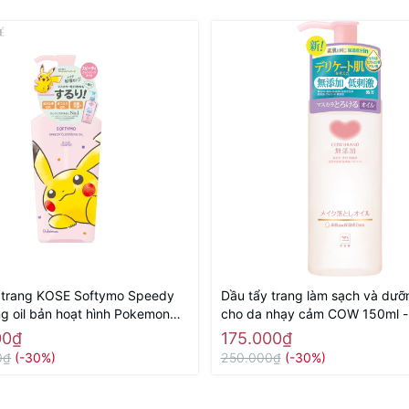
rang KOSE Softymo Speedy
Dầu tẩy trang làm sạch và dư
ng oil bản hoạt hình Pokemon
cho da nhạy cảm COW 150ml -
 Hàng Nhật nội địa
Nhật nội địa
00₫
175.000₫
0₫
(-30%)
250.000₫
(-30%)