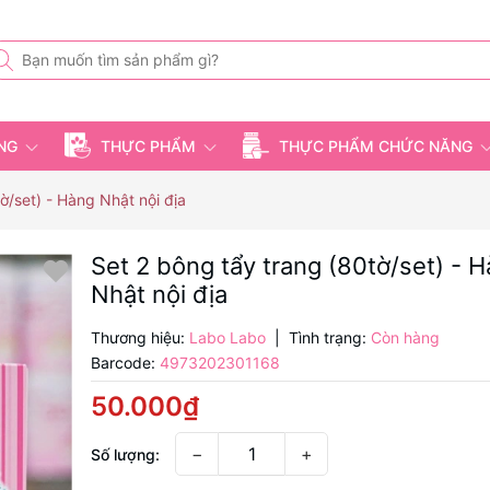
ỤNG
THỰC PHẨM
THỰC PHẨM CHỨC NĂNG
ờ/set) - Hàng Nhật nội địa
Set 2 bông tẩy trang (80tờ/set) - 
Nhật nội địa
Thương hiệu:
Labo Labo
|
Tình trạng:
Còn hàng
Barcode:
4973202301168
50.000₫
−
+
Số lượng: