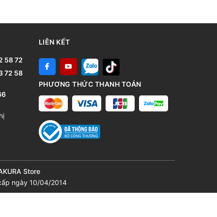
LIÊN KẾT
2 58 72
3 72 58
PHƯƠNG THỨC THANH TOÁN
66
hị
SAKURA Store
cấp ngày 10/04/2014