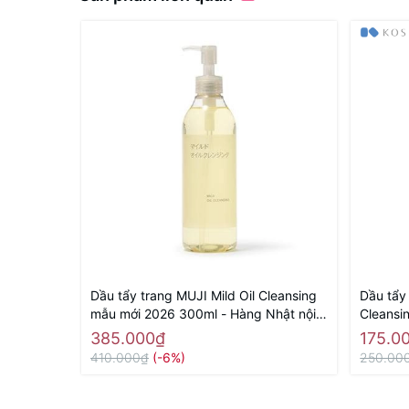
Dầu tẩy trang MUJI Mild Oil Cleansing
Dầu tẩy t
mẫu mới 2026 300ml - Hàng Nhật nội
Cleansi
địa
240ml -
385.000₫
175.0
410.000₫
(-6%)
250.00