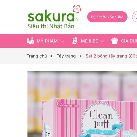
HỆ THỐNG SAKURA
MỸ PHẨM
MẸ & BÉ
GIA D
Trang chủ
Tẩy trang
Set 2 bông tẩy trang (80t