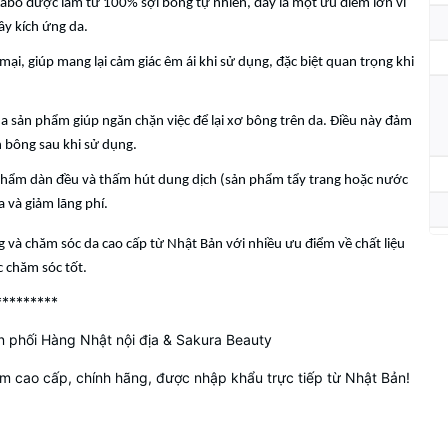
Labo được làm từ 100% sợi bông tự nhiên, đây là một ưu điểm lớn vì
ây kích ứng da.
i, giúp mang lại cảm giác êm ái khi sử dụng, đặc biệt quan trọng khi
ủa sản phẩm giúp ngăn chặn việc để lại xơ bông trên da. Điều này đảm
n bông sau khi sử dụng.
 phẩm dàn đều và thấm hút dung dịch (sản phẩm tẩy trang hoặc nước
 và giảm lãng phí.
g và chăm sóc da cao cấp từ Nhật Bản với nhiều ưu điểm về chất liệu
c chăm sóc tốt.
*********
 phối Hàng Nhật nội địa & Sakura Beauty
 cao cấp, chính hãng, được nhập khẩu trực tiếp từ Nhật Bản!