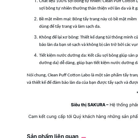
Chất liệu 100% sợi bông tự nhiên: Clean Puff Cotton 
sợi bông tự nhiên thường thân thiện với làn da và ít g
Bề mặt mềm mại: Bông tẩy trang này có bề mặt mềm mạ
dùng để tẩy trang và làm sạch da.
Không để lại xơ bông: Thiết kế dạng túi thông minh c
bảo làn da bạn sẽ sạch và không bị cản trở bởi các vụ
Tiết kiệm nước dưỡng da: Kết cấu sợi bông giúp sản
dưỡng da) dễ dàng, giúp bạn tiết kiệm nước dưỡng da
Nói chung, Clean Puff Cotton Labo là một sản phẩm tẩy tran
và thiết kế để đảm bảo làn da của bạn được tẩy sạch và đượ
Siêu thị SAKURA
–
Hệ thống phân
Cam kết cung cấp tới Quý khách hàng những sản phẩm
Sản phẩm liên quan