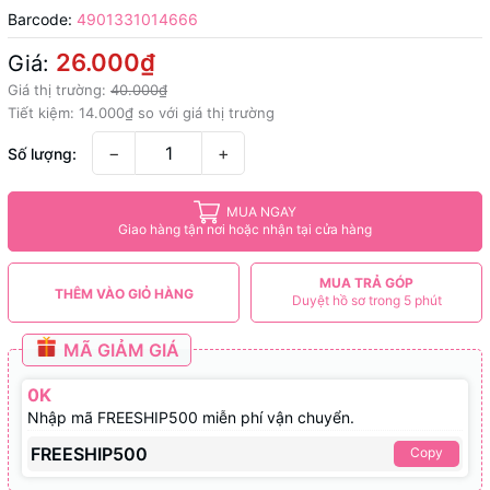
Barcode:
4901331014666
26.000₫
Giá:
Giá thị trường:
40.000₫
Tiết kiệm:
14.000₫
so với giá thị trường
−
+
Số lượng:
MUA NGAY
Giao hàng tận nơi hoặc nhận tại cửa hàng
MUA TRẢ GÓP
THÊM VÀO GIỎ HÀNG
Duyệt hồ sơ trong 5 phút
MÃ GIẢM GIÁ
0K
Nhập mã FREESHIP500 miễn phí vận chuyển.
FREESHIP500
Copy