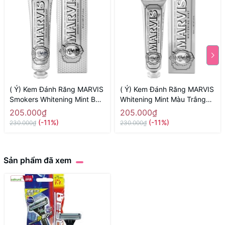
( Ý) Kem Đánh Răng MARVIS
( Ý) Kem Đánh Răng MARVIS
Smokers Whitening Mint Bạc
Whitening Mint Màu Trắng
Trắng ( Dành Cho Người Hút
85ml ( Chứa Tinh Chất Trắng
205.000₫
205.000₫
Thuốc Lá)
Răng)
(-11%)
(-11%)
230.000₫
230.000₫
Sản phẩm đã xem