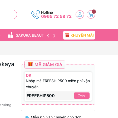
Hotline
0965 72 58 72
KHUYẾN MÃI
SAKURA BEAUTY
TIN TỨC
akaya
MÃ GIẢM GIÁ
0K
Nhập mã FREESHIP500 miễn phí vận
chuyển.
FREESHIP500
Copy
ị trường
Miễn phí vận chuyển cho đơn