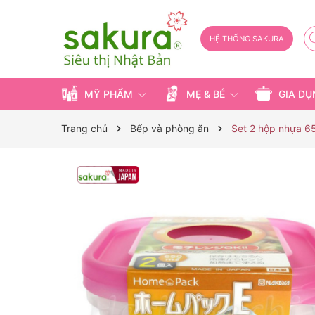
HỆ THỐNG SAKURA
MỸ PHẨM
MẸ & BÉ
GIA D
Trang chủ
Bếp và phòng ăn
Set 2 hộp nhựa 6