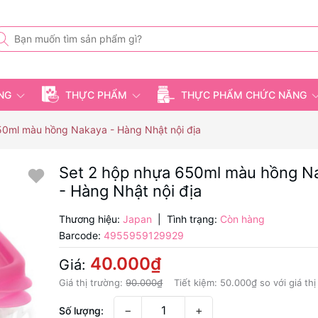
ỤNG
THỰC PHẨM
THỰC PHẨM CHỨC NĂNG
50ml màu hồng Nakaya - Hàng Nhật nội địa
Set 2 hộp nhựa 650ml màu hồng N
- Hàng Nhật nội địa
Thương hiệu:
Japan
|
Tình trạng:
Còn hàng
Barcode:
4955959129929
40.000₫
Giá:
Giá thị trường:
90.000₫
Tiết kiệm:
50.000₫
so với giá th
−
+
Số lượng: