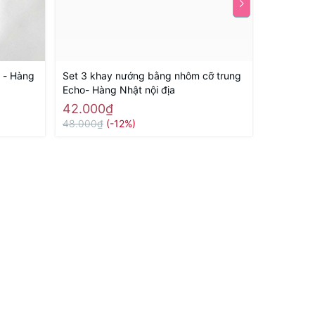
i - Hàng
Set 3 khay nướng bằng nhôm cỡ trung
Set 3 kh
Echo- Hàng Nhật nội địa
Echo - Hà
42.000₫
35.000
48.000₫
(-12%)
50.000₫