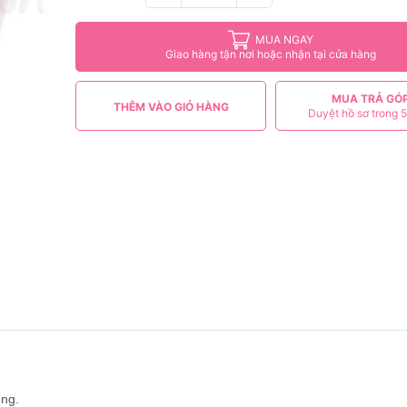
MUA NGAY
Giao hàng tận nơi hoặc nhận tại cửa hàng
MUA TRẢ GÓ
THÊM VÀO GIỎ HÀNG
Duyệt hồ sơ trong 5
óng.