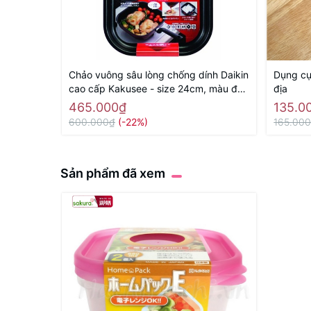
Chảo vuông sâu lòng chống dính Daikin
Dụng cụ 
cao cấp Kakusee - size 24cm, màu đỏ
địa
- Hàng Nhật nội địaa
465.000₫
135.0
600.000₫
(-22%)
165.00
Sản phẩm đã xem