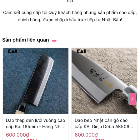
địa
Cam kết cung cấp tới Quý khách hàng những sản phẩm cao cấp,
chính hãng, được nhập khẩu trực tiếp từ Nhật Bản!
Sản phẩm liên quan
Dao thép đen lưỡi vuông cao
Dao bếp Nhật cán gỗ cao
cấp Kai 165mm - Hàng Nhật
cấp KAI Ginju Deba AK5061
nội địa
(150mm) - Hàng Nhật nội
600.000₫
600.000₫
địa