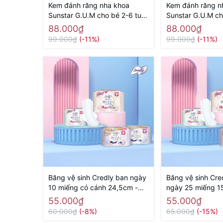
Kem đánh răng nha khoa
Kem đánh răng n
Sunstar G.U.M cho bé 2-6 tuổi
Sunstar G.U.M ch
70g ( hương bạc hà) - Hàng
70g ( hương dâu
88.000₫
88.000₫
Nhật nội địa
nội địa
99.000₫
(-11%)
99.000₫
(-11%)
Băng vệ sinh Credly ban ngày
Băng vệ sinh Cre
10 miếng có cánh 24,5cm -
ngày 25 miếng 1
Hàng Nhật nội địa
Nhật nội địa
55.000₫
55.000₫
60.000₫
(-8%)
65.000₫
(-15%)