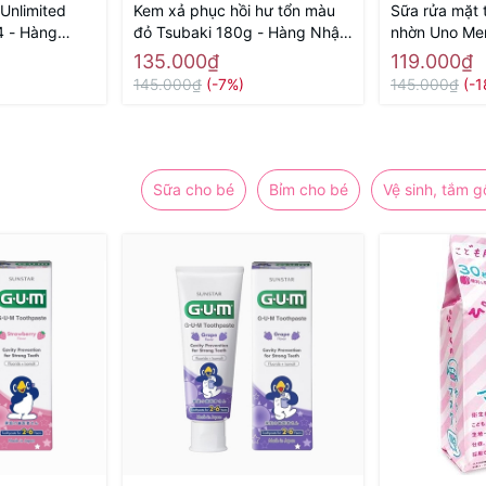
 Unlimited
Kem xả phục hồi hư tổn màu
Sữa rửa mặt 
4 - Hàng
đỏ Tsubaki 180g - Hàng Nhật
nhờn Uno Me
chính hãng
Black 130g -
135.000₫
119.000₫
hãng
145.000₫
(-7%)
145.000₫
(-
Sữa cho bé
Bỉm cho bé
Vệ sinh, tắm g