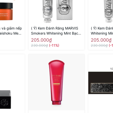
g và giảm nếp
( Ý) Kem Đánh Răng MARVIS
( Ý) Kem Đá
eishoku Medi
Smokers Whitening Mint Bạc
Whitening Mi
ite all in one
Trắng ( Dành Cho Người Hút
85ml ( Chứa 
205.000₫
205.000₫
 chính hãng
Thuốc Lá)
Răng)
230.000₫
(-11%)
230.000₫
(-