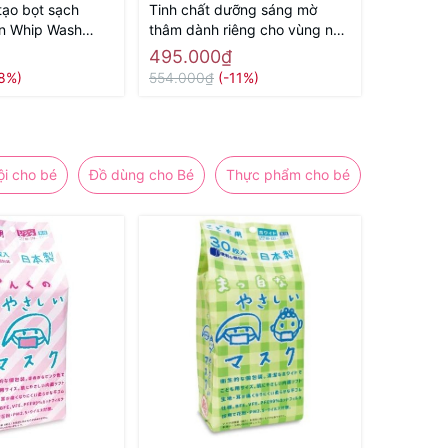
tạo bọt sạch
Tinh chất dưỡng sáng mờ
n Whip Wash
thâm dành riêng cho vùng nhũ
 Hàng Nhật chính
hoa, vùng bikini, nách, đùi
495.000₫
trong Beppin Body Virgin
18%)
554.000₫
(-11%)
White Serum MICCOSMO 30g
- Hàng Nhật chính hãng
ội cho bé
Đồ dùng cho Bé
Thực phẩm cho bé