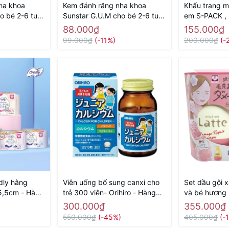
ha khoa
Kem đánh răng nha khoa
Khẩu trang m
o bé 2-6 tuổi
Sunstar G.U.M cho bé 2-6 tuổi
em S-PACK , 
) - Hàng Nhật
70g ( hương nho) - Hàng Nhật
Hàng Nhật nộ
88.000₫
155.000₫
nội địa
99.000₫
(-11%)
200.000₫
(-
dly hằng
Viên uống bổ sung canxi cho
Set dầu gội 
5,5cm - Hàng
trẻ 300 viên- Orihiro - Hàng
và bé hương 
Nhật nội địa
400ml x 2 - 
300.000₫
355.000₫
550.000₫
(-45%)
405.000₫
(-