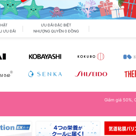
NHẬT
ƯU ĐÃI ĐẶC BIỆT
U ƯU ĐÃI
NHƯỢNG QUYỀN 0 ĐỒNG
Giảm giá 50%, Quà tặng 120.000 VNĐ