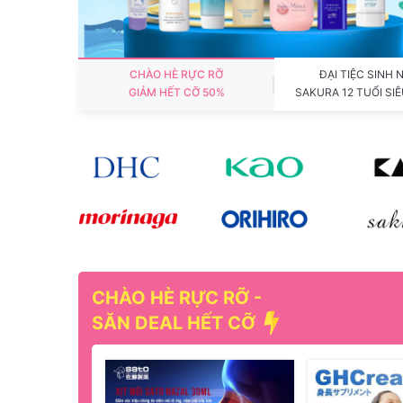
CHÀO HÈ RỰC RỠ
ĐẠI TIỆC SINH 
GIẢM HẾT CỠ 50%
SAKURA 12 TUỔI SIÊ
CHÀO HÈ RỰC RỠ -
SĂN DEAL HẾT CỠ