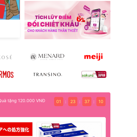
01
23
37
08
:
:
: