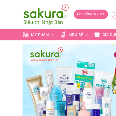
HỆ THỐNG SAKURA
MỸ PHẨM
MẸ & BÉ
GIA D