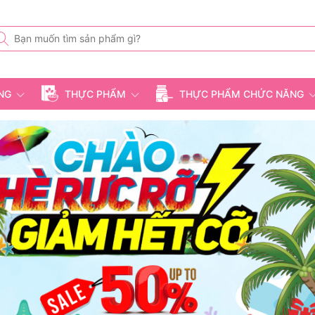
ỤNG
THỰC PHẨM
THỰC PHẨM CHỨC NĂNG