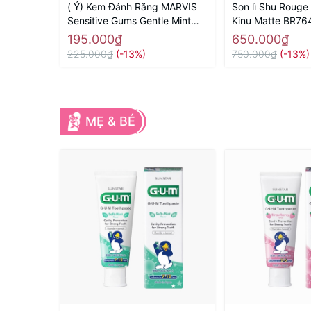
( Ý) Kem Đánh Răng MARVIS
Son lì Shu Rouge
Sensitive Gums Gentle Mint
Kinu Matte BR76
75ml Màu Hồng (Răng Nhạy
Nhật chính hãng
195.000₫
650.000₫
Cảm)
225.000₫
(-13%)
750.000₫
(-13%)
MẸ & BÉ