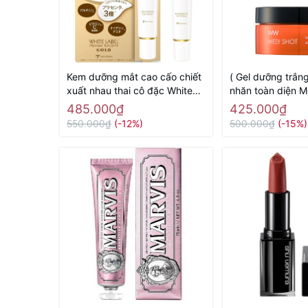
Kem dưỡng mắt cao cấo chiết
( Gel dưỡng trắn
xuất nhau thai cô đặc White
nhăn toàn diện M
Label Placenta Rich Gold Eye
Shot Wrinkle & Wh
485.000₫
425.000₫
Cream MICCOSMO 25g -
50g - Hàng Nhật
550.000₫
(-12%)
500.000₫
(-15%)
Hàng Nhật chính hãng