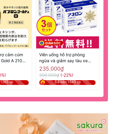
GIẢM SỐC
GIẢM SỐC
trợ cảm cúm
Viên uống hỗ trợ phòng
Viên uống hỗ 
 Gold A 210
ngừa và giảm say tàu xe
dạ dày Nhật
ật nội địa
Aneron 10 viên - Hàng Nhật
Kyabeijin Kow
235.000₫
495.000₫
chính hãng
mẫu mới - Hàn
0%)
300.000₫
(-22%)
600.000₫
(-
 1265 sp
Đã bán 1545 sp
Đã bán