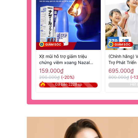
GIẢM SỐC
GIẢM SỐC
Xịt mũi hỗ trợ giảm triệu
(Chính hãng) 
chứng viêm xoang Nazal
Trợ Phát Triển
Sato 30ml- Hàng Nhật nội
270 Viên GH Cr
159.000₫
695.000₫
địa
Hàng Nhật nội
200.000₫
(-20%)
800.000₫
(-1
Đã bán 2228 sp
Hết 