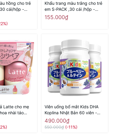
àu hồng cho trẻ
Khẩu trang màu trắng cho trẻ
30 cái/hộp -
em S-PACK ,30 cái /hộp -
i địa
Hàng Nhật nội địa
155.000₫
22%)
xả Latte cho mẹ
Viên uống bổ mắt Kids DHA
hoa nhài táo
Koplina Nhật Bản 60 viên -
Hàng Nhật nội địa
Hàng Nhật nội địa
490.000₫
12%)
550.000₫
(-11%)