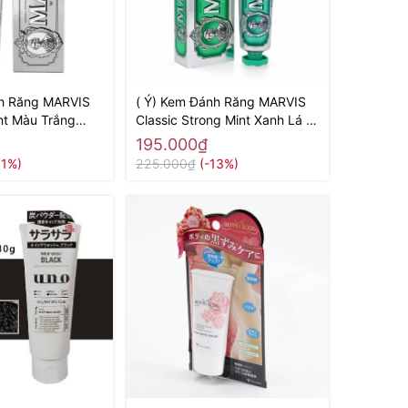
nh Răng MARVIS
( Ý) Kem Đánh Răng MARVIS
nt Màu Trắng
Classic Strong Mint Xanh Lá (
Tinh Chất Trắng
Vị Bạc Hà Thơm Mát)
195.000₫
11%)
225.000₫
(-13%)