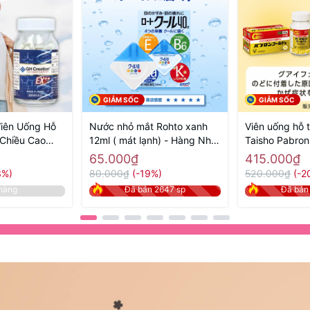
GIẢM SỐC
GIẢM SỐC
Viên Uống Hỗ
Nước nhỏ mắt Rohto xanh
Viên uống hỗ 
 Chiều Cao
12ml ( mát lạnh) - Hàng Nhật
Taisho Pabron
eation EX+ -
nội địa
viên – Hàng Nh
65.000₫
415.000₫
 địa
3%)
80.000₫
(-19%)
520.000₫
(-2
hàng
Đã bán 2647 sp
Đã bán