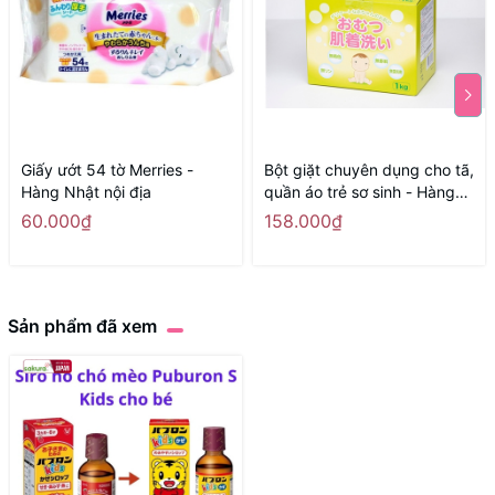
Giấy ướt 54 tờ Merries -
Bột giặt chuyên dụng cho tã,
Hàng Nhật nội địa
quần áo trẻ sơ sinh - Hàng
Nhật nội địa
60.000₫
158.000₫
Sản phẩm đã xem