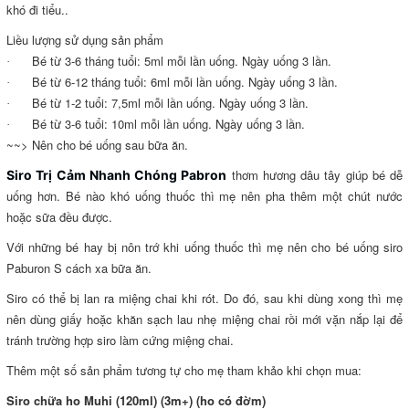
khó đi tiểu..
Liều lượng sử dụng sản phẩm
Bé từ 3-6 tháng tuổi: 5ml mỗi lần uống. Ngày uống 3 lần.
·
Bé từ 6-12 tháng tuổi: 6ml mỗi lần uống. Ngày uống 3 lần.
·
Bé từ 1-2 tuổi: 7,5ml mỗi lần uống. Ngày uống 3 lần.
·
Bé từ 3-6 tuổi: 10ml mỗi lần uống. Ngày uống 3 lần.
·
~~> Nên cho bé uống sau bữa ăn.
thơm hương dâu tây giúp bé dễ
Siro Trị Cảm Nhanh Chóng Pabron
uống hơn. Bé nào khó uống thuốc thì mẹ nên pha thêm một chút nước
hoặc sữa đều được.
Với những bé hay bị nôn trớ khi uống thuốc thì mẹ nên cho bé uống siro
Paburon S cách xa bữa ăn.
Siro có thể bị lan ra miệng chai khi rót. Do đó, sau khi dùng xong thì mẹ
nên dùng giấy hoặc khăn sạch lau nhẹ miệng chai rồi mới vặn nắp lại để
tránh trường hợp siro làm cứng miệng chai.
Thêm một số sản phẩm tương tự cho mẹ tham khảo khi chọn mua:
Siro chữa ho Muhi (120ml) (3m+) (ho có đờm)