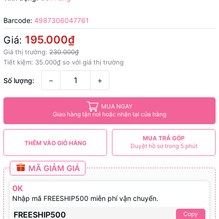
Barcode:
4987306047761
195.000₫
Giá:
Giá thị trường:
230.000₫
Tiết kiệm:
35.000₫
so với giá thị trường
−
+
Số lượng:
MUA NGAY
Giao hàng tận nơi hoặc nhận tại cửa hàng
MUA TRẢ GÓP
THÊM VÀO GIỎ HÀNG
Duyệt hồ sơ trong 5 phút
MÃ GIẢM GIÁ
0K
Nhập mã FREESHIP500 miễn phí vận chuyển.
FREESHIP500
Copy