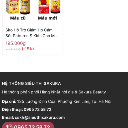
Siro Hỗ Trợ Giảm Ho Cảm
Sốt Paburon S Kids Chó Mèo
120ml ( Mẫu mới)
195.000₫
(-15%)
230.000₫
HỆ THỐNG SIÊU THỊ SAKURA
Hệ thống phân phối Hàng Nhật nội địa & Sakura Beauty
Địa chỉ:
135 Lương Định Của, Phường Kim Liên, Tp. Hà Nội
Điện thoại:
0965 72 58 72
Email:
cskh@sieuthisakura.com
0965 72 58 72