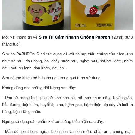
Một vài thông tin về
(120ml) (từ 3
Siro Trị Cảm Nhanh Chóng Pabron
tháng tuổi)
Siro ho PABURON S có tác dụng cả với những triệu chứng của cảm lạnh
như: sổ mũi, đau họng, ho, chảy nước mũi, nghẹt mũi, hắt hơi, đờm, nhức
đầu, sốt, ớn lạnh, đau khớp, đau cơ...
Siro có thể khiến bé bị buồn ngủ trong quá trình sử dụng.
Không dùng cho những đối tượng sau đây:
- Phụ nữ mang thai, phụ nữ cho con bú, rối loạn chức năng tuyến giáp,
tiểu đường, bệnh tim, huyết áp cao, bệnh gan, bệnh thận, dạ dày và loét tá
tràng, bệnh tăng nhãn...
Ngưng sử dụng sản phẩm khi có những biểu hiện sau đây:
- Mẩn đỏ, phát ban, ngứa, buồn nôn và nôn mửa, chán ăn , chóng mặt,