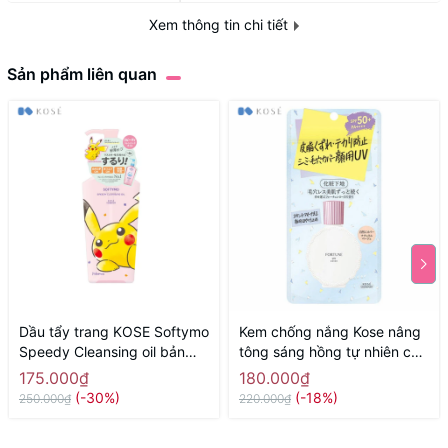
Tính chất
GEL
Xem thông tin chi tiết
Định lượng
120ml
Sản phẩm liên quan
Dầu tẩy trang KOSE Softymo
Kem chống nắng Kose nâng
Speedy Cleansing oil bản
tông sáng hồng tự nhiên che
hoạt hình Pokemon 240ml -
phủ lỗ chân lông Kose 30ml -
175.000₫
180.000₫
Hàng Nhật nội địa
Hàng Nhật nội địa
(-30%)
(-18%)
250.000₫
220.000₫