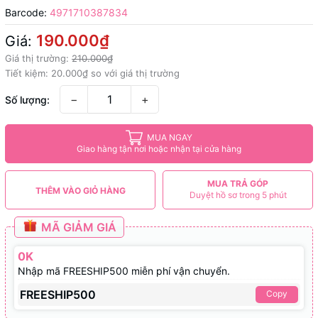
Barcode:
4971710387834
190.000₫
Giá:
Giá thị trường:
210.000₫
Tiết kiệm:
20.000₫
so với giá thị trường
−
+
Số lượng:
MUA NGAY
Giao hàng tận nơi hoặc nhận tại cửa hàng
MUA TRẢ GÓP
THÊM VÀO GIỎ HÀNG
Duyệt hồ sơ trong 5 phút
MÃ GIẢM GIÁ
0K
Nhập mã FREESHIP500 miễn phí vận chuyển.
FREESHIP500
Copy