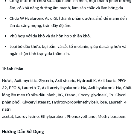
Công thức mới chứa sữa đậu nành lên men, một thành phần dưỡng
ẩm, có khả năng dưỡng ẩm mạnh, làm săn chắc và làm bóng da.
Chứa W Hyaluronic Acid GL (thành phần dưỡng ẩm) để mang đến
làn da căng mọng, tràn đầy độ ẩm.
Phù hợp với da khô và da hỗn hợp thiên khô.
Loại bỏ dầu thừa, bụi bẩn, và sắc tố melanin, giúp da sáng hơn và
ngăn chặn tình trạng da thâm xỉn.
Thành Phần
Nước, Axit myristic, Glycerin,
Axit stearic,
Hydroxit K,
Axit lauric,
PEG-
32,
PEG-6,
Laureth-7,
Axit acetyl hyaluronic Na,
Axit hyaluronic Na,
Chất
lỏng lên men từ sữa đậu nành, BG, Etanol,
Cocoyl glycine K, Tơ,
Glycol
phân phối,
Glyceryl stearat,
Hydroxypropylmethylcellulose,
Laureth-4
natri
acetat,
Lauroyllysine,
Ethylparaben,
Phenoxyethanol,
Methylparaben.
Hướng Dẫn Sử Dụng