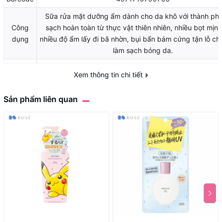
Sữa rửa mặt dưỡng ẩm dành cho da khô với thành ph
Công
sạch hoàn toàn từ thực vật thiên nhiên, nhiều bọt mịn
dụng
nhiều độ ẩm lấy đi bã nhờn, bụi bẩn bám cứng tận lỗ ch
làm sạch bóng da.
Nước, Axit myristic, Glycerin,
Axit stearic,
Hydroxit K,
Axit lau
Xem thông tin chi tiết
32,
PEG-6,
Laureth-7,
Axit acetyl hyaluronic Na,
Axit hyalu
Thành
Na,
Chất lỏng lên men từ sữa đậu nành, BG, Etanol,
Cocoyl gl
Sản phẩm liên quan
phần
Tơ,
Glycol phân phối,
Glyceryl
stearat,
Hydroxypropylmethylcellulose,
Laureth-4 natr
acetat,
Lauroyllysine,
Ethylparaben,
Phenoxyethanol,
Methylp
Tính
GEL
chất
Định
190g
lượng