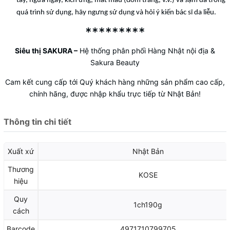
tấy, ngứa ngáy, kích ứng, mất màu (đốm trắng, v.v.) và sạm da trong
quá trình sử dụng, hãy ngưng sử dụng và hỏi ý kiến ​​bác sĩ da liễu.
*********
Siêu thị SAKURA
–
Hệ thống phân phối Hàng Nhật nội địa &
Sakura Beauty
Cam kết cung cấp tới Quý khách hàng những sản phẩm cao cấp,
chính hãng, được nhập khẩu trực tiếp từ Nhật Bản!
Thông tin chi tiết
Xuất xứ
Nhật Bản
Thương
KOSE
hiệu
Quy
1ch190g
cách
Barcode
4971710799705