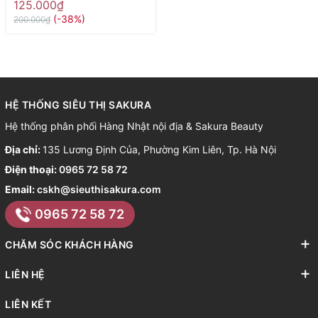
dành cho da khô 190g
125.000₫
(-38%)
200.000₫
HỆ THỐNG SIÊU THỊ SAKURA
Hệ thống phân phối Hàng Nhật nội địa & Sakura Beauty
Địa chỉ:
135 Lương Định Của, Phường Kim Liên, Tp. Hà Nội
Điện thoại:
0965 72 58 72
Email:
cskh@sieuthisakura.com
0965 72 58 72
CHĂM SÓC KHÁCH HÀNG
LIÊN HỆ
LIÊN KẾT