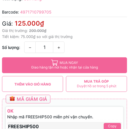
Barcode:
4971710799705
125.000₫
Giá:
Giá thị trường:
200.000₫
Tiết kiệm:
75.000₫
so với giá thị trường
−
+
Số lượng:
MUA NGAY
Giao hàng tận nơi hoặc nhận tại cửa hàng
MUA TRẢ GÓP
THÊM VÀO GIỎ HÀNG
Duyệt hồ sơ trong 5 phút
MÃ GIẢM GIÁ
0K
Nhập mã FREESHIP500 miễn phí vận chuyển.
FREESHIP500
Copy