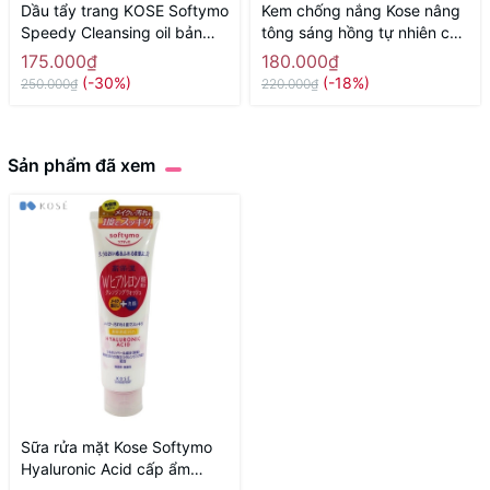
Dầu tẩy trang KOSE Softymo
Kem chống nắng Kose nâng
Speedy Cleansing oil bản
tông sáng hồng tự nhiên che
hoạt hình Pokemon 240ml -
phủ lỗ chân lông Kose 30ml -
175.000₫
180.000₫
Hàng Nhật nội địa
Hàng Nhật nội địa
(-30%)
(-18%)
250.000₫
220.000₫
Sản phẩm đã xem
Sữa rửa mặt Kose Softymo
Hyaluronic Acid cấp ẩm