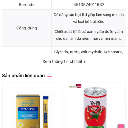
Barcode
4513574011632
Dễ dàng tạo bọt li ti giúp làm sáng mịn da
và loại bỏ bụi bẩn.
Công dụng
Chiết xuất từ lá trà xanh giúp dưỡng ẩm
cho da, làm da mềm mại và mịn màng.
Glycerin, nước, axit myristic, axit stearic,
K hydroxit, PEG-8, glycol distearate, axit
Xem thông tin chi tiết
lauric, cocoyl metyl taurine Na, axit
palmitic, cocamide DEA, cocamidopropyl
Sản phẩm liên quan
Thành phần
betaine, lauryl hydroxysultaine, PEG-30,
Cetanol, soap base, cha extract, ethanol,
polyquaternium-7, sáp mật ong, EDTA-
4Na, ethylparaben, hương liệu.
Tính chất
Gel
Định lượng
130G