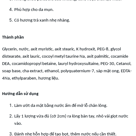
Phù hợp cho da mụn.
Có hương trà xanh nhẹ nhàng.
Thành phần
Glycerin, nước, axit myristic, axit stearic, K hydroxit, PEG-8, glycol
distearate, axit lauric, cocoyl metyl taurine Na, axit palmitic, cocamide
DEA, cocamidopropyl betaine, lauryl hydroxysultaine, PEG-30, Cetanol,
soap base, cha extract, ethanol, polyquaternium-7, sáp mật ong, EDTA-
4Na, ethylparaben, hương liệu.
Hướng dẫn sử dụng
Làm ướt da mặt bằng nước ấm để mở lỗ chân lông.
Lấy 1 lượng vừa đủ (cỡ 2cm) ra lòng bàn tay, nhỏ vài giọt nước
vào.
Đánh nhẹ hỗn hợp để tạo bọt, thêm nước nếu cần thiết.