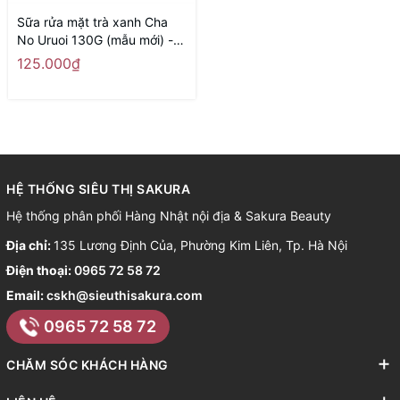
Sữa rửa mặt trà xanh Cha
No Uruoi 130G (mẫu mới) -
Hàng Nhật nội địa
125.000₫
HỆ THỐNG SIÊU THỊ SAKURA
Hệ thống phân phối Hàng Nhật nội địa & Sakura Beauty
Địa chỉ:
135 Lương Định Của, Phường Kim Liên, Tp. Hà Nội
Điện thoại:
0965 72 58 72
Email:
cskh@sieuthisakura.com
0965 72 58 72
CHĂM SÓC KHÁCH HÀNG