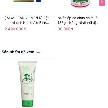
( MUA 1 TẶNG 1 MEN R) Bột
Nước ép cà chua có muối
men vi sinh HealthAid Bifina
185g - Hàng Nhật nội địa
EX cao cấp (hộp 60 gói) -
2.490.000₫
30.000₫
Hàng Nhật nội địa
Sản phẩm đã xem