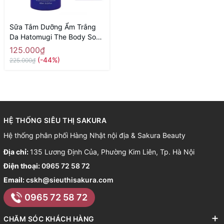
Sữa Tắm Dưỡng Ẩm Trắng
Da Hatomugi The Body Soap
600ml- Hàng Nhật nội địa
125.000₫
(-44%)
225.000₫
HỆ THỐNG SIÊU THỊ SAKURA
Hệ thống phân phối Hàng Nhật nội địa & Sakura Beauty
Địa chỉ:
135 Lương Định Của, Phường Kim Liên, Tp. Hà Nội
Điện thoại:
0965 72 58 72
Email:
cskh@sieuthisakura.com
0965 72 58 72
CHĂM SÓC KHÁCH HÀNG