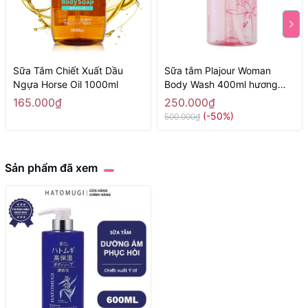
Sữa Tắm Chiết Xuất Dầu
Sữa tắm Plajour Woman
Ngựa Horse Oil 1000ml
Body Wash 400ml hương
hoa - Hàng Nhật nội địa
165.000₫
250.000₫
(-50%)
500.000₫
Sản phẩm đã xem