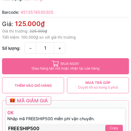
Barcode:
4513574030305
125.000₫
Giá:
Giá thị trường:
225.000₫
Tiết kiệm:
100.000₫
so với giá thị trường
−
+
Số lượng:
MUA NGAY
Giao hàng tận nơi hoặc nhận tại cửa hàng
MUA TRẢ GÓP
THÊM VÀO GIỎ HÀNG
Duyệt hồ sơ trong 5 phút
MÃ GIẢM GIÁ
0K
Nhập mã FREESHIP500 miễn phí vận chuyển.
FREESHIP500
Copy