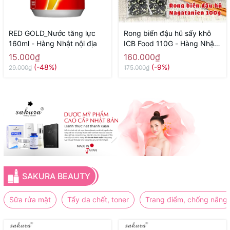
RED GOLD_Nước tăng lực
Rong biển đậu hũ sấy khô
160ml - Hàng Nhật nội địa
ICB Food 110G - Hàng Nhật
nội địa
15.000₫
160.000₫
(-48%)
(-9%)
29.000₫
175.000₫
SAKURA BEAUTY
Sữa rửa mặt
Tẩy da chết, toner
Trang điểm, chống nắng