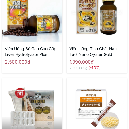
Viên Uống Bổ Gan Cao Cấp
Viên Uống Tinh Chất Hàu
Liver Hydrolyzate Plus
Tươi Nano Oyster Gold
NICHIEI BUSSAN 180 Viên -
NICHIEI BUSSAN 120 Viên -
2.500.000₫
1.990.000₫
Hàng Nhật chính hãng
Hàng Nhật chính hãng
(-10%)
2.200.000₫