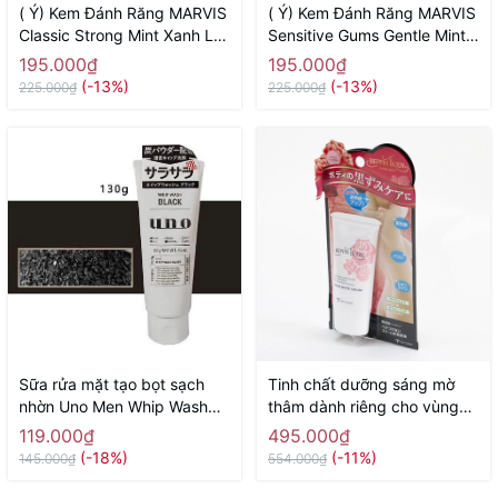
( Ý) Kem Đánh Răng MARVIS
( Ý) Kem Đánh Răng MARVIS
Classic Strong Mint Xanh Lá
Sensitive Gums Gentle Mint
( Vị Bạc Hà Thơm Mát)
75ml Màu Hồng (Răng Nhạy
195.000₫
195.000₫
Cảm)
(-13%)
(-13%)
225.000₫
225.000₫
Sữa rửa mặt tạo bọt sạch
Tinh chất dưỡng sáng mờ
nhờn Uno Men Whip Wash
thâm dành riêng cho vùng
Black 130g - Hàng Nhật
nhũ hoa, vùng bikini, nách,
119.000₫
495.000₫
chính hãng
đùi trong Beppin Body Virgin
(-18%)
(-11%)
145.000₫
554.000₫
White Serum MICCOSMO
30g - Hàng Nhật chính hãng