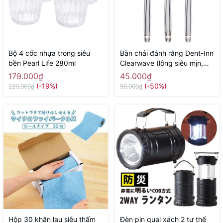
Bộ 4 cốc nhựa trong siêu
Bàn chải đánh răng Dent-Inn
bền Pearl Life 280ml
Clearwave (lông siêu mịn,
gợn sóng) - Hàng Nhật nội
179.000₫
45.000₫
địa
(-19%)
(-50%)
220.000₫
90.000₫
Hộp 30 khăn lau siêu thấm
Đèn pin quai xách 2 tư thế