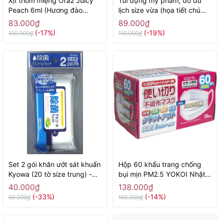
Xịt thơm miệng Ora2 Juicy
Túi đựng mỹ phẩm, đồ du
Peach 6ml (Hương đào
lịch size vừa (họa tiết chú
mọng nước) - Hàng Nhật
sóc) - Hàng Nhật nội địa
83.000₫
89.000₫
chính hãng
(-17%)
(-19%)
100.000₫
110.000₫
Set 2 gói khăn ướt sát khuẩn
Hộp 60 khẩu trang chống
Kyowa (20 tờ size trung) -
bụi mịn PM2.5 YOKOI Nhật
Hàng Nhật nội địa
Bản (size nữ, trẻ em) - Hàng
40.000₫
138.000₫
Nhật nội địa
(-33%)
(-14%)
60.000₫
160.000₫