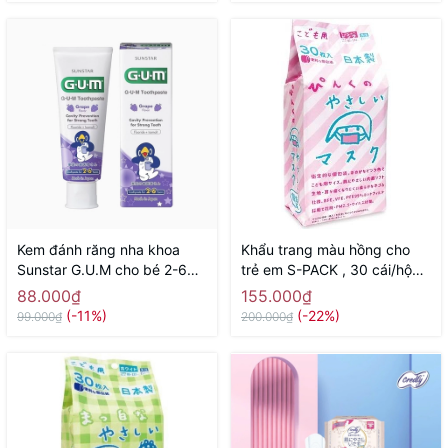
Kem đánh răng nha khoa
Khẩu trang màu hồng cho
Sunstar G.U.M cho bé 2-6
trẻ em S-PACK , 30 cái/hộp -
tuổi 70g ( hương nho) -
Hàng Nhật nội địa
88.000₫
155.000₫
Hàng Nhật nội địa
(-11%)
(-22%)
99.000₫
200.000₫