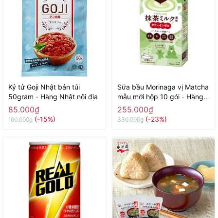
Kỷ tử Goji Nhật bản túi
Sữa bầu Morinaga vị Matcha
50gram - Hàng Nhật nội địa
mẫu mới hộp 10 gói - Hàng
Nhật nội
85.000₫
255.000₫
(-15%)
(-23%)
100.000₫
330.000₫