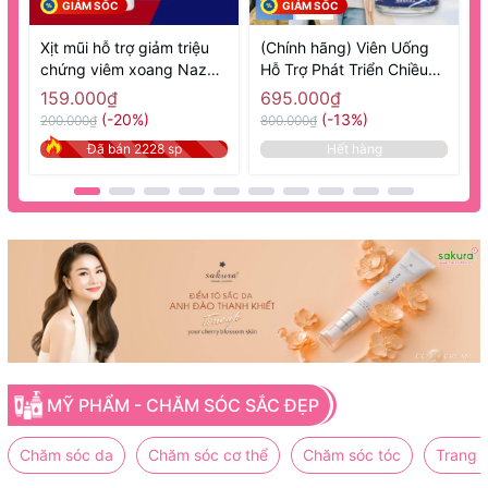
GIẢM SỐC
GIẢM SỐC
Xịt mũi hỗ trợ giảm triệu
(Chính hãng) Viên Uống
chứng viêm xoang Nazal
Hỗ Trợ Phát Triển Chiều
1
Sato 30ml- Hàng Nhật nội
Cao 270 Viên GH Creation
N
159.000₫
695.000₫
địa
EX+ - Hàng Nhật nội địa
(-20%)
(-13%)
200.000₫
800.000₫
8
Đã bán 2228 sp
Hết hàng
MỸ PHẨM - CHĂM SÓC SẮC ĐẸP
Chăm sóc da
Chăm sóc cơ thể
Chăm sóc tóc
Trang 