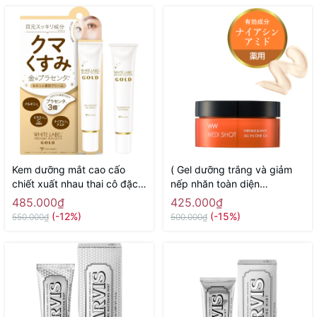
Kem dưỡng mắt cao cấo
( Gel dưỡng trắng và giảm
chiết xuất nhau thai cô đặc
nếp nhăn toàn diện
White Label Placenta Rich
Meishoku Medi Shot Wrinkle
485.000₫
425.000₫
Gold Eye Cream MICCOSMO
& White all in one 50g -
(-12%)
(-15%)
550.000₫
500.000₫
25g - Hàng Nhật chính hãng
Hàng Nhật chính hãng