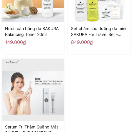
Nước cân bằng da SAKURA
Set chăm sóc dưỡng da mini
Balancing Toner 20ml
SAKURA For Travel Set -
Hàng Nhật nội địa
149.000₫
849.000₫
Serum Trị Thâm Quầng Mắt