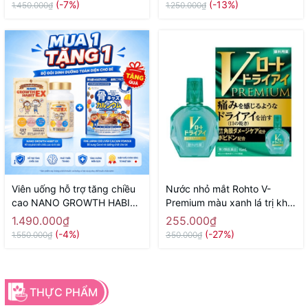
(-7%)
(-13%)
1.450.000₫
1.250.000₫
Viên uống hỗ trợ tăng chiều
Nước nhỏ mắt Rohto V-
cao NANO GROWTH HABIT
Premium màu xanh lá trị khô
EX NICHIEI BUSSAN 120
mắt, ngứa, cộm mắt 15ml -
1.490.000₫
255.000₫
viên ( 60 ngày) - Hàng Nhật
Hàng Nhật chính hãng
(-4%)
(-27%)
1.550.000₫
350.000₫
chính hãng
THỰC PHẨM