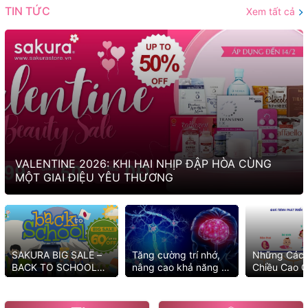
TIN TỨC
Xem tất cả
VALENTINE 2026: KHI HAI NHỊP ĐẬP HÒA CÙNG
MỘT GIAI ĐIỆU YÊU THƯƠNG
SAKURA BIG SALE –
Tăng cường trí nhớ,
Những Cách
BACK TO SCHOOL
nâng cao khả năng tư
Chiều Cao C
2025 MUA NGAY KẺO
duy với những cách
Tốt Nhất
LỠ ƯU ĐÃI
đơn giản