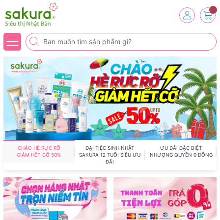
CHÀO HÈ RỰC RỠ
ĐẠI TIỆC SINH NHẬT
ƯU ĐÃI ĐẶC BIỆT
GIẢM HẾT CỠ 50%
SAKURA 12 TUỔI SIÊU ƯU
NHƯỢNG QUYỀN 0 ĐỒNG
ĐÃI