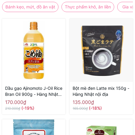
Bánh kẹo, mứt, đồ ăn vặt
Thực phẩm khô, ăn liền
Gia vị
Dầu gạo Ajinomoto J-Oil Rice
Bột mè đen Latte mix 150g -
Bran Oil 900g - Hàng Nhật
Hàng Nhật nội địa
nội địa
170.000₫
135.000₫
(-19%)
(-18%)
210.000₫
165.000₫