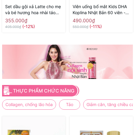
Set dầu gội xả Latte cho mẹ
Viên uống bổ mắt Kids DHA
và bé hương hoa nhài táo
Koplina Nhật Bản 60 viên -
400ml x 2 - Hàng Nhật nội
Hàng Nhật nội địa
355.000₫
490.000₫
địa
(-12%)
(-11%)
405.000₫
550.000₫
THỰC PHẨM CHỨC NĂNG
Collagen, chống lão hóa
Tảo
Giảm cân, tăng chiều ca