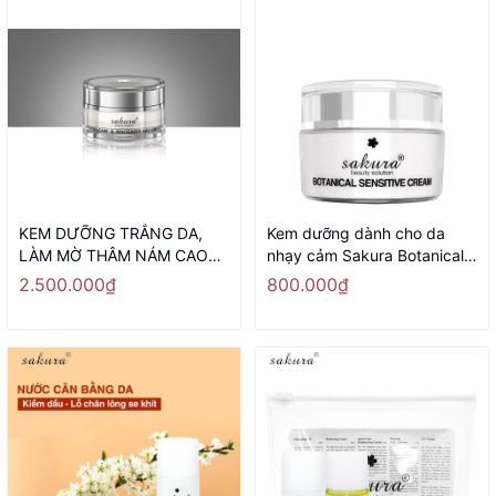
KEM DƯỠNG TRẮNG DA,
Kem dưỡng dành cho da
LÀM MỜ THÂM NÁM CAO
nhạy cảm Sakura Botanical
CẤP BAN NGÀY SAKURA
Sensitive Cream 30g
2.500.000₫
800.000₫
SPOT CARE & WHITENING
DAY CREAM SPF 50 - Sản
xuất tại Nhật Bản