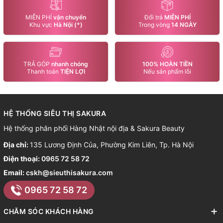
MIỄN PHÍ
vận chuyển
Đổi trả
MIỄN PHÍ
Khu vực
Hà Nội (*)
Trong vòng
14 NGÀY
TRẢ GÓP
nhanh chóng
100% HOÀN TIỀN
Thanh toán
TIỆN LỢI
Nếu sản phẩm lỗi
HỆ THỐNG SIÊU THỊ SAKURA
Hệ thống phân phối Hàng Nhật nội địa & Sakura Beauty
Địa chỉ:
135 Lương Định Của, Phường Kim Liên, Tp. Hà Nội
Điện thoại:
0965 72 58 72
Email:
cskh@sieuthisakura.com
0965 72 58 72
CHĂM SÓC KHÁCH HÀNG