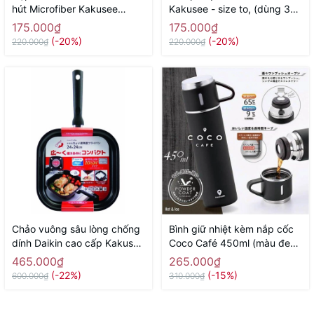
hút Microfiber Kakusee
Kakusee - size to, (dùng 3
(dạng cuộn, dùng nhiều lần)
pin tiểu AA) - Hàng Nhật nội
175.000₫
175.000₫
- Hàng Nhật nội địa
địa
(-20%)
(-20%)
220.000₫
220.000₫
Chảo vuông sâu lòng chống
Bình giữ nhiệt kèm nắp cốc
dính Daikin cao cấp Kakusee
Coco Café 450ml (màu đen)
- size 24cm, màu đỏ - Hàng
- Hàng Nhật nội địa
465.000₫
265.000₫
Nhật nội địaa
(-22%)
(-15%)
600.000₫
310.000₫