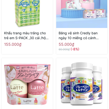
Khẩu trang màu trắng cho
Băng vệ sinh Credly ban
trẻ em S-PACK ,30 cái /hộp -
ngày 10 miếng có cánh
Hàng Nhật nội địa
24,5cm - Hàng Nhật nội địa
155.000₫
55.000₫
(-8%)
60.000₫