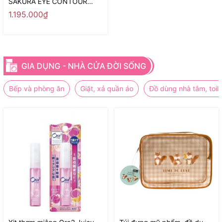
SAKURA EYE CONTOUR
SERUM
1.195.000₫
GIA DỤNG - NHÀ CỬA ĐỜI SỐNG
Bếp và phòng ăn
Giặt, xả quần áo
Đồ dùng nhà tắm, toile