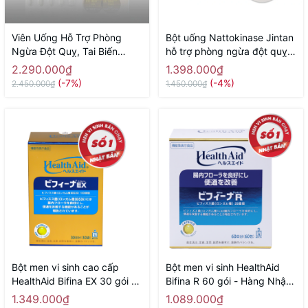
Viên Uống Hỗ Trợ Phòng
Bột uống Nattokinase Jintan
Ngừa Đột Quỵ, Tai Biến
hỗ trợ phòng ngừa đột quỵ,
Nano Nattokinase Premium
tai biến, giảm mỡ máu 60 gói
2.290.000₫
1.398.000₫
60000fu NICHIEI BUSSAN
- Hàng Nhật chính hãng
(-7%)
(-4%)
2.450.000₫
1.450.000₫
120 Viên - Hàng Nhật chính
hãng
Bột men vi sinh cao cấp
Bột men vi sinh HealthAid
HealthAid Bifina EX 30 gói -
Bifina R 60 gói - Hàng Nhật
Hàng Nhật chính hãng
chính hãng
1.349.000₫
1.089.000₫