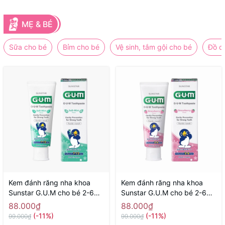
MẸ & BÉ
Sữa cho bé
Bỉm cho bé
Vệ sinh, tắm gội cho bé
Đồ d
Kem đánh răng nha khoa
Kem đánh răng nha khoa
Sunstar G.U.M cho bé 2-6
Sunstar G.U.M cho bé 2-6
tuổi 70g ( hương bạc hà) -
tuổi 70g ( hương dâu) -
88.000₫
88.000₫
Hàng Nhật nội địa
Hàng Nhật nội địa
(-11%)
(-11%)
99.000₫
99.000₫