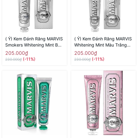
( Ý) Kem Đánh Răng MARVIS
( Ý) Kem Đánh Răng MARVIS
Smokers Whitening Mint Bạc
Whitening Mint Màu Trắng
Trắng ( Dành Cho Người Hút
85ml ( Chứa Tinh Chất Trắng
205.000₫
205.000₫
Thuốc Lá)
Răng)
(-11%)
(-11%)
230.000₫
230.000₫