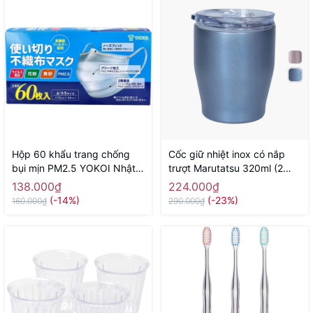
Hộp 60 khẩu trang chống
Cốc giữ nhiệt inox có nắp
bụi mịn PM2.5 YOKOI Nhật
trượt Marutatsu 320ml (2
Bản - Hàng Nhật nội địa
màu blue, pink)
138.000₫
224.000₫
(-14%)
(-23%)
160.000₫
290.000₫