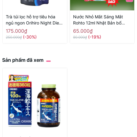
Trà túi lọc hỗ trợ tiêu hóa
Nước Nhỏ Mắt Sáng Mắt
ngủ ngon Orihiro Night Diet
Rohto 12ml Nhật Bản bổ
Tea vị nguyên bản ( 20 túi) -
sung vitamin màu vàng
175.000₫
65.000₫
Hàng Nhật chính hãng
(-30%)
(-19%)
250.000₫
80.000₫
Sản phẩm đã xem