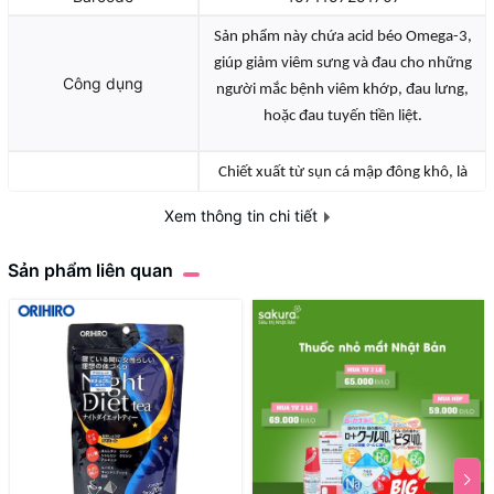
Sản phẩm này chứa acid béo Omega-3,
giúp giảm viêm sưng và đau cho những
Công dụng
người mắc bệnh viêm khớp, đau lưng,
hoặc đau tuyến tiền liệt.
Chiết xuất từ sụn cá mập đông khô, là
nguồn giàu acid béo Omega-3, đặc biệt là
Thành phần
Xem thông tin chi tiết
EPA (ácido eicosapentaenoic) và DHA
(ácido docosahexaenoic).
Sản phẩm liên quan
Tính chất
Viên nang
Định lượng
150g