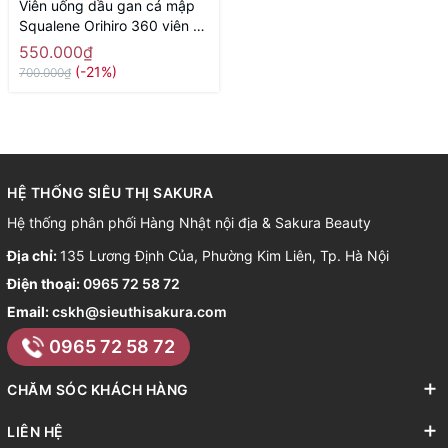
Viên uống dầu gan cá mập
Squalene Orihiro 360 viên -
Hàng Nhật nội địa
550.000₫
(-21%)
700.000₫
HỆ THỐNG SIÊU THỊ SAKURA
Hệ thống phân phối Hàng Nhật nội địa & Sakura Beauty
Địa chỉ:
135 Lương Định Của, Phường Kim Liên, Tp. Hà Nội
Điện thoại:
0965 72 58 72
Email:
cskh@sieuthisakura.com
0965 72 58 72
CHĂM SÓC KHÁCH HÀNG
LIÊN HỆ