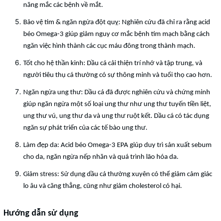
năng mắc các bệnh về mắt.
Bảo vệ tim & ngăn ngừa đột quỵ: Nghiên cứu đã chỉ ra rằng acid
béo Omega-3 giúp giảm nguy cơ mắc bệnh tim mạch bằng cách
ngăn việc hình thành các cục máu đông trong thành mạch.
Tốt cho hệ thần kinh: Dầu cá cải thiện trí nhớ và tập trung, và
người tiêu thụ cá thường có sự thông minh và tuổi thọ cao hơn.
Ngăn ngừa ung thư: Dầu cá đã được nghiên cứu và chứng minh
giúp ngăn ngừa một số loại ung thư như ung thư tuyến tiền liệt,
ung thư vú, ung thư da và ung thư ruột kết. Dầu cá có tác dụng
ngăn sự phát triển của các tế bào ung thư.
Làm đẹp da: Acid béo Omega-3 EPA giúp duy trì sản xuất sebum
cho da, ngăn ngừa nếp nhăn và quá trình lão hóa da.
Giảm stress: Sử dụng dầu cá thường xuyên có thể giảm cảm giác
lo âu và căng thẳng, cũng như giảm cholesterol có hại.
Hướng dẫn sử dụng