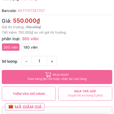
Barcode:
4571157251707
550.000₫
Giá:
Giá thị trường:
700.000₫
Tiết kiệm:
150.000₫
so với giá thị trường
phân loại:
360 viên
360 viên
180 viên
−
+
Số lượng:
MUA NGAY
Giao hàng tận nơi hoặc nhận tại cửa hàng
MUA TRẢ GÓP
THÊM VÀO GIỎ HÀNG
Duyệt hồ sơ trong 5 phút
MÃ GIẢM GIÁ