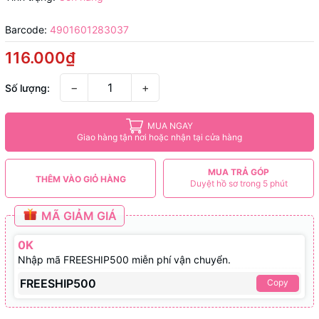
Barcode:
4901601283037
116.000₫
−
+
Số lượng:
MUA NGAY
Giao hàng tận nơi hoặc nhận tại cửa hàng
MUA TRẢ GÓP
THÊM VÀO GIỎ HÀNG
Duyệt hồ sơ trong 5 phút
MÃ GIẢM GIÁ
0K
Nhập mã FREESHIP500 miễn phí vận chuyển.
FREESHIP500
Copy