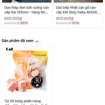
Dao thép đen lưỡi vuông cao
Dao bếp Nhật cán gỗ cao
cấp Kai 165mm - Hàng Nhật
cấp KAI Ginju Deba AK5061
nội địa
(150mm) - Hàng Nhật nội
600.000₫
600.000₫
địa
(-25%)
(-25%)
800.000₫
800.000₫
Sản phẩm đã xem
Túi 30 bông phấn trang