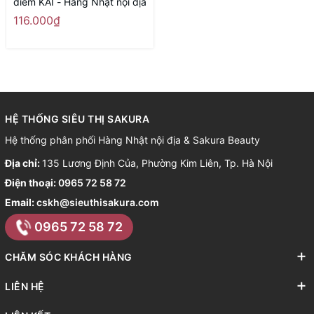
điểm KAI - Hàng Nhật nội địa
116.000₫
HỆ THỐNG SIÊU THỊ SAKURA
Hệ thống phân phối Hàng Nhật nội địa & Sakura Beauty
Địa chỉ:
135 Lương Định Của, Phường Kim Liên, Tp. Hà Nội
Điện thoại:
0965 72 58 72
Email:
cskh@sieuthisakura.com
0965 72 58 72
CHĂM SÓC KHÁCH HÀNG
LIÊN HỆ