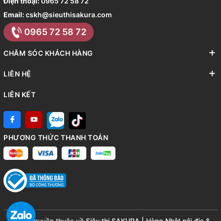
Điện thoại:
0965 72 58 72
Email:
cskh@sieuthisakura.com
0965 72 58 72
CHĂM SÓC KHÁCH HÀNG
LIÊN HỆ
LIÊN KẾT
PHƯƠNG THỨC THANH TOÁN
© Bản quyền thuộc về
Siêu thị SAKURA | Hàng Nhật nội địa &