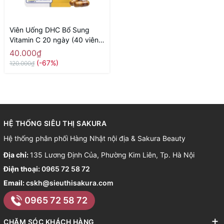
Viên Uống DHC Bổ Sung
Vitamin C 20 ngày (40 viên)
- Hàng Nhật nội địa
40.000₫
(-67%)
120.000₫
HỆ THỐNG SIÊU THỊ SAKURA
Hệ thống phân phối Hàng Nhật nội địa & Sakura Beauty
Địa chỉ:
135 Lương Định Của, Phường Kim Liên, Tp. Hà Nội
Điện thoại:
0965 72 58 72
Email:
cskh@sieuthisakura.com
0965 72 58 72
CHĂM SÓC KHÁCH HÀNG