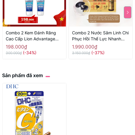
Combo 2 Kem Đánh Răng
Combo 2 Nước Sâm Linh Chi
Cao Cấp Lion Advantage
Phục Hồi Thể Lực Nhanh
130g - Hàng Nhật Nội Địa
Menard Reishi Ginseng ( 10
198.000₫
1.990.000₫
Lọ x 50ml) - Hàng Nhật nội
(-34%)
(-37%)
300.000₫
3.150.000₫
địa
Sản phẩm đã xem