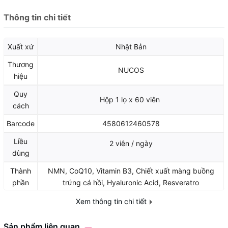
Thông tin chi tiết
Xuất xứ
Nhật Bản
Thương
NUCOS
hiệu
Quy
Hộp 1 lọ x 60 viên
cách
Barcode
4580612460578
Liều
2 viên / ngày
dùng
Thành
NMN, CoQ10, Vitamin B3, Chiết xuất màng buồng
phần
trứng cá hồi, Hyaluronic Acid, Resveratro
Công
Chống lão hóa từ cấp DNA, tái tạo năng lượng tế bào,
Xem thông tin chi tiết
dung
dưỡng ẩm da
Sản phẩm liên quan