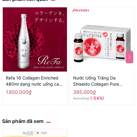
Refa 16 Collagen Enriched
Nước Uống Trắng Da
480ml dạng nước uống cao
Shiseido Collagen Pure
cấp của Nhật
White Nhật Bản 50ml x 10 lọ
1.850.000₫
395.000₫
(-54%)
850.000₫
Sản phẩm đã xem