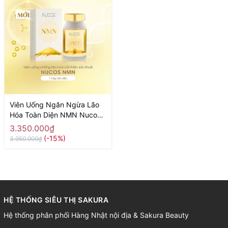
Viên Uống Ngăn Ngừa Lão
Hóa Toàn Diện NMN Nucos
Hộp 60 Viên - Hàng Nhật nội
3.350.000₫
địa
(-15%)
3.950.000₫
HỆ THỐNG SIÊU THỊ SAKURA
Hệ thống phân phối Hàng Nhật nội địa & Sakura Beauty