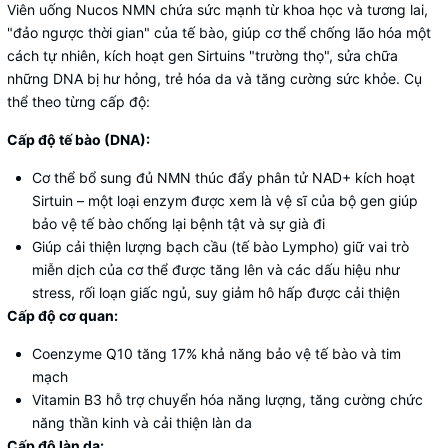
Viên uống Nucos NMN chứa sức mạnh từ khoa học và tương lai,
"đảo ngược thời gian" của tế bào, giúp cơ thể chống lão hóa một
cách tự nhiên, kích hoạt gen Sirtuins "trường thọ", sửa chữa
những DNA bị hư hỏng, trẻ hóa da và tăng cường sức khỏe. Cụ
thể theo từng cấp độ:
Cấp độ tế bào (DNA):
Cơ thể bổ sung đủ NMN thúc đẩy phân tử NAD+ kích hoạt
Sirtuin – một loại enzym được xem là vệ sĩ của bộ gen giúp
bảo vệ tế bào chống lại bệnh tật và sự già đi
Giúp cải thiện lượng bạch cầu (tế bào Lympho) giữ vai trò
miễn dịch của cơ thể được tăng lên và các dấu hiệu như
stress, rối loạn giấc ngủ, suy giảm hô hấp được cải thiện
Cấp độ cơ quan:
Coenzyme Q10 tăng 17% khả năng bảo vệ tế bào và tim
mạch
Vitamin B3 hỗ trợ chuyển hóa năng lượng, tăng cường chức
năng thần kinh và cải thiện làn da
Cấp độ làn da: