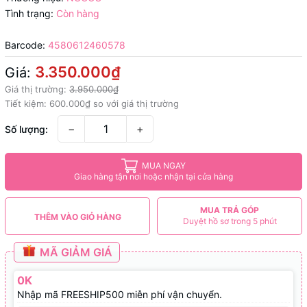
Tình trạng:
Còn hàng
Barcode:
4580612460578
3.350.000₫
Giá:
Giá thị trường:
3.950.000₫
Tiết kiệm:
600.000₫
so với giá thị trường
−
+
Số lượng:
MUA NGAY
Giao hàng tận nơi hoặc nhận tại cửa hàng
MUA TRẢ GÓP
THÊM VÀO GIỎ HÀNG
Duyệt hồ sơ trong 5 phút
MÃ GIẢM GIÁ
0K
Nhập mã FREESHIP500 miễn phí vận chuyển.