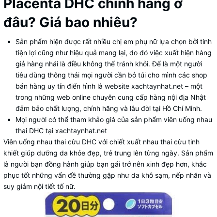
Placenta DHC chính hãng ở
đâu? Giá bao nhiêu?
Sản phẩm hiện được rất nhiều chị em phụ nữ lựa chọn bởi tính
tiện lợi cũng như hiệu quả mang lại, do đó việc xuất hiện hàng
giả hàng nhái là điều không thể tránh khỏi. Để là một người
tiêu dùng thông thái mọi người cần bỏ túi cho mình các shop
bán hàng uy tín điển hình là website xachtaynhat.net – một
trong những web online chuyên cung cấp hàng nội địa Nhật
đảm bảo chất lượng, chính hãng và lâu đời tại Hồ Chí Minh.
Mọi người có thể tham khảo giá của sản phẩm viên uống nhau
thai DHC tại xachtaynhat.net
Viên uống nhau thai cừu DHC với chiết xuất nhau thai cừu tinh
khiết giúp dưỡng da khỏe đẹp, trẻ trung lên từng ngày. Sản phẩm
là người bạn đồng hành giúp bạn gái trở nên xinh đẹp hơn, khắc
phục tốt những vấn đề thường gặp như da khô sạm, nếp nhăn và
suy giảm nội tiết tố nữ.