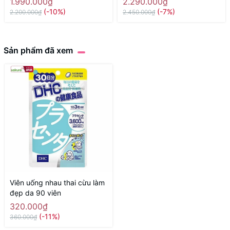
1.990.000₫
2.290.000₫
Hàng Nhật chính hãng
60000fu NICHIEI BUSSAN
(-10%)
(-7%)
2.200.000₫
2.450.000₫
120 Viên - Hàng Nhật chính
hãng
Sản phẩm đã xem
Viên uống nhau thai cừu làm
đẹp da 90 viên
320.000₫
(-11%)
360.000₫