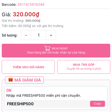
Barcode:
4511413616246
320.000₫
Giá:
Giá thị trường:
360.000₫
Tiết kiệm:
40.000₫
so với giá thị trường
−
+
Số lượng:
MUA NGAY
Giao hàng tận nơi hoặc nhận tại cửa hàng
MUA TRẢ GÓP
THÊM VÀO GIỎ HÀNG
Duyệt hồ sơ trong 5 phút
MÃ GIẢM GIÁ
0K
Nhập mã FREESHIP500 miễn phí vận chuyển.
FREESHIP500
Copy