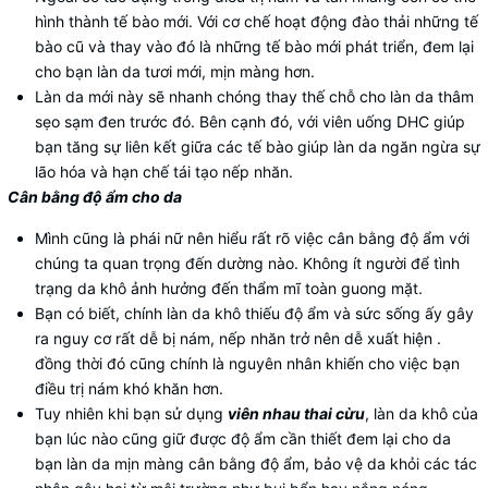
hình thành tế bào mới. Với cơ chế hoạt động đào thải những tế
bào cũ và thay vào đó là những tế bào mới phát triển, đem lại
cho bạn làn da tươi mới, mịn màng hơn.
Làn da mới này sẽ nhanh chóng thay thế chỗ cho làn da thâm
sẹo sạm đen trước đó. Bên cạnh đó, với viên uống DHC giúp
bạn tăng sự liên kết giữa các tế bào giúp làn da ngăn ngừa sự
lão hóa và hạn chế tái tạo nếp nhăn.
Cân bằng độ ẩm cho da
Mình cũng là phái nữ nên hiểu rất rõ việc cân bằng độ ẩm với
chúng ta quan trọng đến dường nào. Không ít người để tình
trạng da khô ảnh hưởng đến thẩm mĩ toàn guong mặt.
Bạn có biết, chính làn da khô thiếu độ ẩm và sức sống ấy gây
ra nguy cơ rất dễ bị nám, nếp nhăn trở nên dễ xuất hiện .
đồng thời đó cũng chính là nguyên nhân khiến cho việc bạn
điều trị nám khó khăn hơn.
Tuy nhiên khi bạn sử dụng
viên nhau thai cừu
, làn da khô của
bạn lúc nào cũng giữ được độ ẩm cần thiết đem lại cho da
bạn làn da mịn màng cân bằng độ ẩm, bảo vệ da khỏi các tác