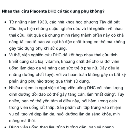
Nhau thai cừu Placenta DHC có tác dụng phụ không?
Từ những năm 1930, các nhà khoa học phương Tây đã bắt
đầu thực hiện những cuộc nghiên cứu và thí nghiệm về nhau
thai cừu. Kết quả đã chứng minh rằng thành phần này có khả
năng tái tạo tế bào và loại bỏ độc chất trong cơ thể mà không
gây tác dụng phụ khi sử dụng.
Vì thế, viện nghiên cứu DHC đã kết hợp nhau thai cừu tinh
khiết cùng các loại vitamin, khoáng chất để cho ra đời viên
uống làm đẹp da và nâng cao sức trẻ ở phụ nữ. Đây đều là
những dưỡng chất tuyệt vời và hoàn toàn không gây ra bất kỳ
phản ứng phụ nào trong quá trình sử dụng.
Nhiều chị em lo ngại việc dùng viên uống DHC với hàm lượng
dinh dưỡng dồi dào có thể gây tăng cân, làm “mất dáng”. Tuy
nhiên, bạn có thể yên tâm vì điều này, bởi hàm lượng calo
trong viên uống rất thấp. Sản phẩm chỉ tập trung vào nhiệm
vụ cải tạo vẻ đẹp làn da, nuôi dưỡng làn da sáng khỏe, mịn
màng mà thôi.
Dùng viên uống theo liệu trình hướng dẫn, bạn sẽ nhanh