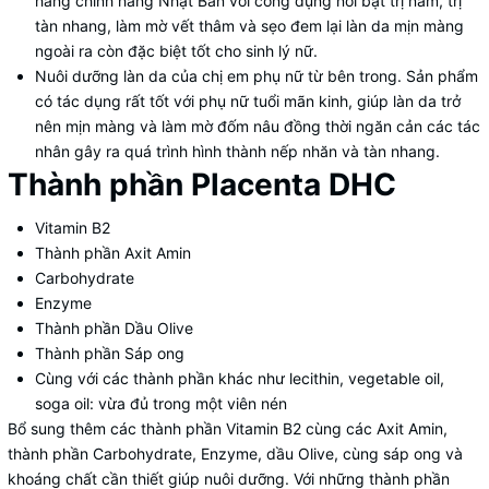
hàng chính hãng Nhật Bản với công dụng nổi bật trị nám, trị
tàn nhang, làm mờ vết thâm và sẹo đem lại làn da mịn màng
ngoài ra còn đặc biệt tốt cho sinh lý nữ.
Nuôi dưỡng làn da của chị em phụ nữ từ bên trong. Sản phẩm
có tác dụng rất tốt với phụ nữ tuổi mãn kinh, giúp làn da trở
nên mịn màng và làm mờ đốm nâu đồng thời ngăn cản các tác
nhân gây ra quá trình hình thành nếp nhăn và tàn nhang.
Thành phần Placenta DHC
Vitamin B2
Thành phần Axit Amin
Carbohydrate
Enzyme
Thành phần Dầu Olive
Thành phần Sáp ong
Cùng với các thành phần khác như lecithin, vegetable oil,
soga oil: vừa đủ trong một viên nén
Bổ sung thêm các thành phần Vitamin B2 cùng các Axit Amin,
thành phần Carbohydrate, Enzyme, dầu Olive, cùng sáp ong và
khoáng chất cần thiết giúp nuôi dưỡng. Với những thành phần