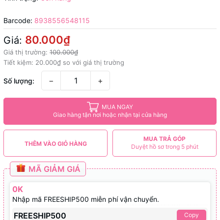
Barcode:
8938556548115
80.000₫
Giá:
Giá thị trường:
100.000₫
Tiết kiệm:
20.000₫
so với giá thị trường
−
+
Số lượng:
MUA NGAY
Giao hàng tận nơi hoặc nhận tại cửa hàng
MUA TRẢ GÓP
THÊM VÀO GIỎ HÀNG
Duyệt hồ sơ trong 5 phút
MÃ GIẢM GIÁ
0K
Nhập mã FREESHIP500 miễn phí vận chuyển.
FREESHIP500
Copy