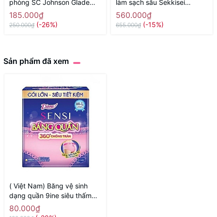
phòng SC Johnson Glade
làm sạch sâu Sekkisei
hương sảng khoái - Hàng
Brightening Cleansing Oil
185.000₫
560.000₫
Nhật nội địa
150ml - Hàng Nhật nội địa
(-26%)
(-15%)
250.000₫
655.000₫
Sản phẩm đã xem
( Việt Nam) Băng vệ sinh
dạng quần 9ine siêu thấm
hút gói 5 quần
80.000₫