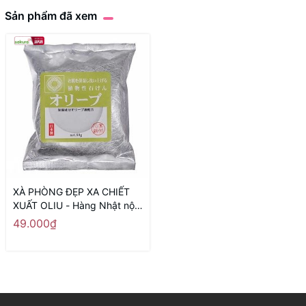
Sản phẩm đã xem
XÀ PHÒNG ĐẸP XA CHIẾT
XUẤT OLIU - Hàng Nhật nội
địa
49.000₫