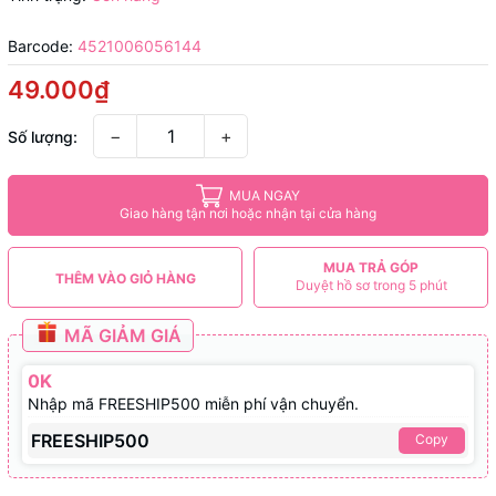
Barcode:
4521006056144
49.000₫
−
+
Số lượng:
MUA NGAY
Giao hàng tận nơi hoặc nhận tại cửa hàng
MUA TRẢ GÓP
THÊM VÀO GIỎ HÀNG
Duyệt hồ sơ trong 5 phút
MÃ GIẢM GIÁ
0K
Nhập mã FREESHIP500 miễn phí vận chuyển.
FREESHIP500
Copy