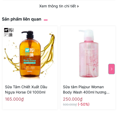
Xem thông tin chi tiết
Sản phẩm liên quan
Sữa Tắm Chiết Xuất Dầu
Sữa tắm Plajour Woman
Ngựa Horse Oil 1000ml
Body Wash 400ml hương
hoa - Hàng Nhật nội địa
165.000₫
250.000₫
(-50%)
500.000₫