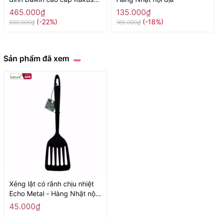
- size 24cm, màu đỏ - Hàng
465.000₫
135.000₫
Nhật nội địaa
(-22%)
(-18%)
600.000₫
165.000₫
Sản phẩm đã xem
Xẻng lật có rãnh chịu nhiệt
Echo Metal - Hàng Nhật nội
địa
45.000₫