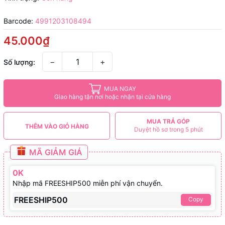
Barcode:
4991203108494
45.000₫
−
+
Số lượng:
MUA NGAY
Giao hàng tận nơi hoặc nhận tại cửa hàng
MUA TRẢ GÓP
THÊM VÀO GIỎ HÀNG
Duyệt hồ sơ trong 5 phút
MÃ GIẢM GIÁ
0K
Nhập mã FREESHIP500 miễn phí vận chuyển.
FREESHIP500
Copy