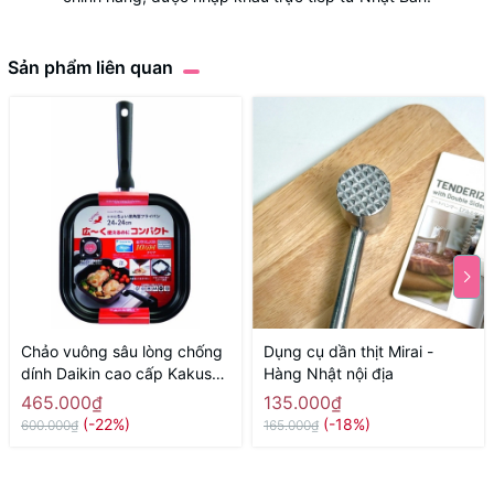
Sản phẩm liên quan
Chảo vuông sâu lòng chống
Dụng cụ dần thịt Mirai -
dính Daikin cao cấp Kakusee
Hàng Nhật nội địa
- size 24cm, màu đỏ - Hàng
465.000₫
135.000₫
Nhật nội địaa
(-22%)
(-18%)
600.000₫
165.000₫