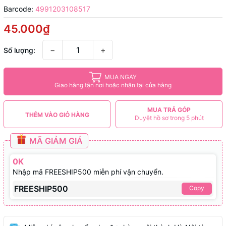
Barcode:
4991203108517
45.000₫
−
+
Số lượng:
MUA NGAY
Giao hàng tận nơi hoặc nhận tại cửa hàng
MUA TRẢ GÓP
THÊM VÀO GIỎ HÀNG
Duyệt hồ sơ trong 5 phút
MÃ GIẢM GIÁ
0K
Nhập mã FREESHIP500 miễn phí vận chuyển.
FREESHIP500
Copy