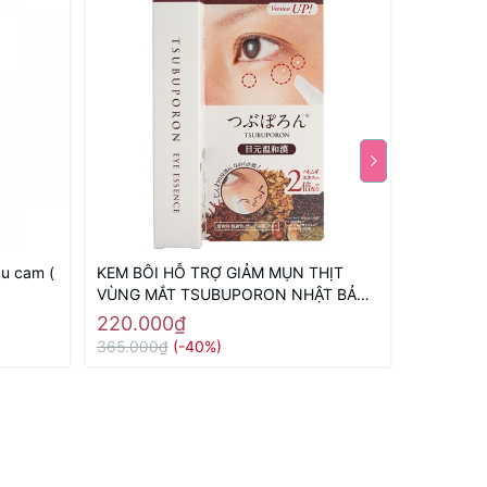
u cam (
KEM BÔI HỖ TRỢ GIẢM MỤN THỊT
Kem thu 
VÙNG MẮT TSUBUPORON NHẬT BẢN
Concentra
(1.8ML) - Hàng Nhật nội địa
220.000₫
250.00
365.000₫
(-40%)
285.000