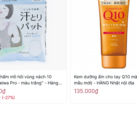
thấm mồ hôi vùng nách 10
Kem dưỡng ẩm cho tay Q10 mà
eiwa Pro - màu trắng" - Hàng
mẫu mới) - HÀNG Nhật nội địa
 địa
0₫
135.000₫
₫
(-27%)