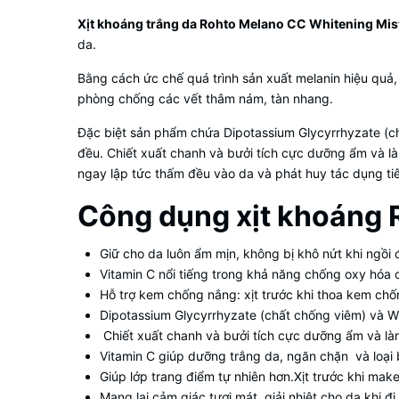
Xịt khoáng trắng da Rohto Melano CC Whitening Mis
da.
Bằng cách ức chế quá trình sản xuất melanin hiệu quả,
phòng chống các vết thâm nám, tàn nhang.
Đặc biệt sản phẩm chứa Dipotassium Glycyrrhyzate (ch
đều. Chiết xuất chanh và bưởi tích cực dưỡng ẩm và là
ngay lập tức thấm đều vào da và phát huy tác dụng ti
Công dụng xịt khoáng
Giữ cho da luôn ẩm mịn, không bị khô nứt khi ngồi đi
Vitamin C nổi tiếng trong khả năng chống oxy hóa c
Hỗ trợ kem chống nắng: xịt trước khi thoa kem c
Dipotassium Glycyrrhyzate (chất chống viêm) và W
Chiết xuất chanh và bưởi tích cực dưỡng ẩm và là
Vitamin C giúp dưỡng trắng da, ngăn chặn và loại
Giúp lớp trang điểm tự nhiên hơn.Xịt trước khi ma
Mang lại cảm giác tươi mát, giải nhiệt cho da khi đi