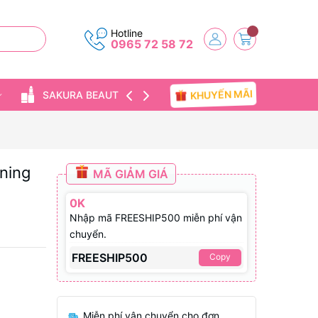
Hotline
0965 72 58 72
KHUYẾN MÃI
SAKURA BEAUTY
TIN TỨC
ning
MÃ GIẢM GIÁ
0K
Nhập mã FREESHIP500 miễn phí vận
chuyển.
FREESHIP500
Copy
Miễn phí vận chuyển cho đơn