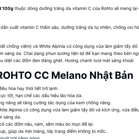
t 100g
thuộc dòng dưỡng trắng da vitamin C của Rohto sẽ mang lại 
 dẫn xuất vitamin C thấm sâu, dưỡng trắng da tự nhiên, chống oxi h
ất chống viêm) và White Alpinia có công dụng vừa làm giảm tấy đỏ
m sáng da. Chai dạng phun sương tiện lợi để bạn mang theo bên ngườ
êu diệt các đốm đen đáng ghét. Hương chanh tươi mát sảng khoái
 ROHTO CC Melano Nhật Bản
ều hòa hay thời tiết trở lạnh.
ực tốt, hạn chế các dấu hiệu lão hóa da.
hống nắng sẽ tăng cường tác dụng của kem chống nắng.
hite Alpinia có công dụng vừa làm giảm tấy đỏ và kích ứng, vừa đi
m sáng da.
 bỏ các đốm nâu, nám, sẫm màu do mụn để lại.
keup, giúp da mịn màng, lớp trang điểm không bị mốc.
 dưới trời nắng nóng.