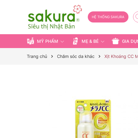
HỆ THỐNG SAKURA
MỸ PHẨM
MẸ & BÉ
GIA D
Trang chủ
Chăm sóc da khác
Xịt Khoáng CC M