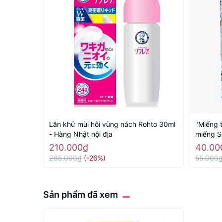
Lăn khử mùi hôi vùng nách Rohto 30ml
"Miếng 
- Hàng Nhật nội địa
miếng S
Nhật nội
210.000₫
40.00
285.000₫
(-26%)
55.000
Sản phẩm đã xem