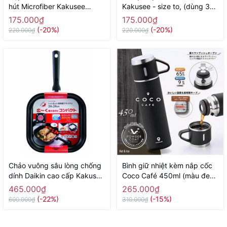
hút Microfiber Kakusee
Kakusee - size to, (dùng 3
(dạng cuộn, dùng nhiều lần)
pin tiểu AA) - Hàng Nhật nội
175.000₫
175.000₫
- Hàng Nhật nội địa
địa
(-20%)
(-20%)
220.000₫
220.000₫
Chảo vuông sâu lòng chống
Bình giữ nhiệt kèm nắp cốc
dính Daikin cao cấp Kakusee
Coco Café 450ml (màu đen)
- size 24cm, màu đỏ - Hàng
- Hàng Nhật nội địa
465.000₫
265.000₫
Nhật nội địaa
(-22%)
(-15%)
600.000₫
310.000₫