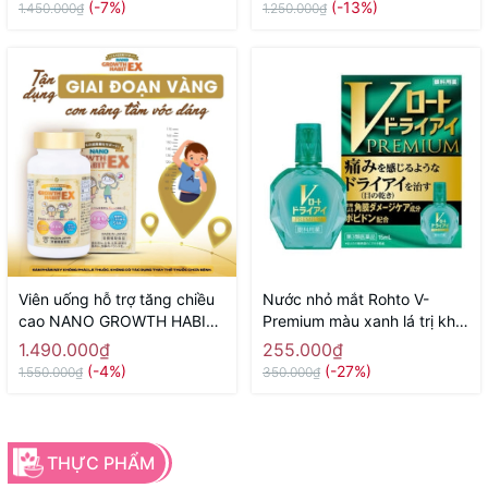
(-7%)
(-13%)
1.450.000₫
1.250.000₫
Viên uống hỗ trợ tăng chiều
Nước nhỏ mắt Rohto V-
cao NANO GROWTH HABIT
Premium màu xanh lá trị khô
EX NICHIEI BUSSAN 120
mắt, ngứa, cộm mắt 15ml -
1.490.000₫
255.000₫
viên ( 60 ngày) - Hàng Nhật
Hàng Nhật chính hãng
(-4%)
(-27%)
1.550.000₫
350.000₫
chính hãng
THỰC PHẨM