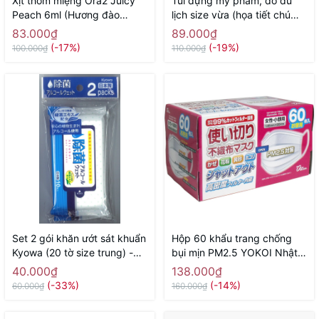
Xịt thơm miệng Ora2 Juicy
Túi đựng mỹ phẩm, đồ du
Peach 6ml (Hương đào
lịch size vừa (họa tiết chú
mọng nước) - Hàng Nhật
sóc) - Hàng Nhật nội địa
83.000₫
89.000₫
chính hãng
(-17%)
(-19%)
100.000₫
110.000₫
Set 2 gói khăn ướt sát khuẩn
Hộp 60 khẩu trang chống
Kyowa (20 tờ size trung) -
bụi mịn PM2.5 YOKOI Nhật
Hàng Nhật nội địa
Bản (size nữ, trẻ em) - Hàng
40.000₫
138.000₫
Nhật nội địa
(-33%)
(-14%)
60.000₫
160.000₫