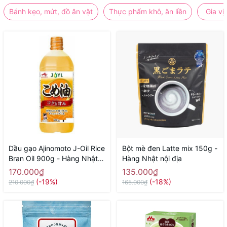
Bánh kẹo, mứt, đồ ăn vặt
Thực phẩm khô, ăn liền
Gia vị
Dầu gạo Ajinomoto J-Oil Rice
Bột mè đen Latte mix 150g -
Bran Oil 900g - Hàng Nhật
Hàng Nhật nội địa
nội địa
170.000₫
135.000₫
(-19%)
(-18%)
210.000₫
165.000₫