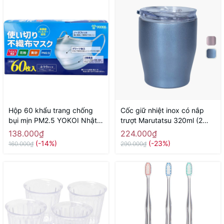
Hộp 60 khẩu trang chống
Cốc giữ nhiệt inox có nắp
bụi mịn PM2.5 YOKOI Nhật
trượt Marutatsu 320ml (2
Bản - Hàng Nhật nội địa
màu blue, pink)
138.000₫
224.000₫
(-14%)
(-23%)
160.000₫
290.000₫