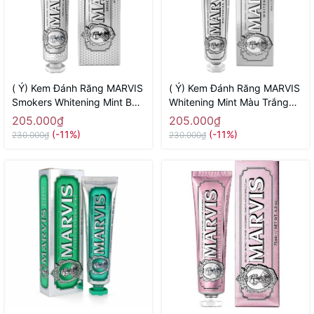
( Ý) Kem Đánh Răng MARVIS
( Ý) Kem Đánh Răng MARVIS
Smokers Whitening Mint Bạc
Whitening Mint Màu Trắng
Trắng ( Dành Cho Người Hút
85ml ( Chứa Tinh Chất Trắng
205.000₫
205.000₫
Thuốc Lá)
Răng)
(-11%)
(-11%)
230.000₫
230.000₫