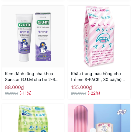
Kem đánh răng nha khoa
Khẩu trang màu hồng cho
Sunstar G.U.M cho bé 2-6
trẻ em S-PACK , 30 cái/hộp -
tuổi 70g ( hương nho) -
Hàng Nhật nội địa
88.000₫
155.000₫
Hàng Nhật nội địa
(-11%)
(-22%)
99.000₫
200.000₫