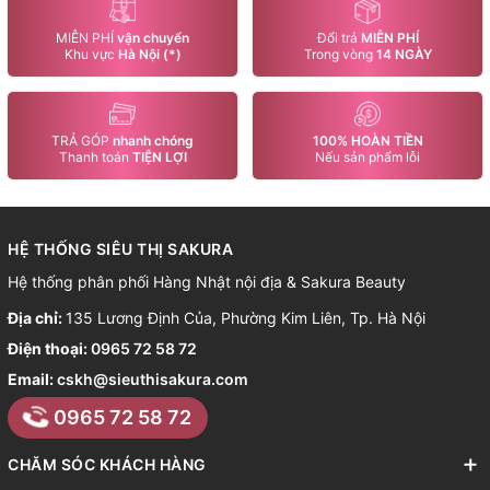
MIỄN PHÍ
vận chuyển
Đổi trả
MIỄN PHÍ
Khu vực
Hà Nội (*)
Trong vòng
14 NGÀY
TRẢ GÓP
nhanh chóng
100% HOÀN TIỀN
Thanh toán
TIỆN LỢI
Nếu sản phẩm lỗi
HỆ THỐNG SIÊU THỊ SAKURA
Hệ thống phân phối Hàng Nhật nội địa & Sakura Beauty
Địa chỉ:
135 Lương Định Của, Phường Kim Liên, Tp. Hà Nội
Điện thoại:
0965 72 58 72
Email:
cskh@sieuthisakura.com
0965 72 58 72
CHĂM SÓC KHÁCH HÀNG