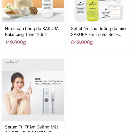
Nước cân bằng da SAKURA
Set chăm sóc dưỡng da mini
Balancing Toner 20ml
SAKURA For Travel Set -
Hàng Nhật nội địa
149.000₫
849.000₫
Serum Trị Thâm Quầng Mắt