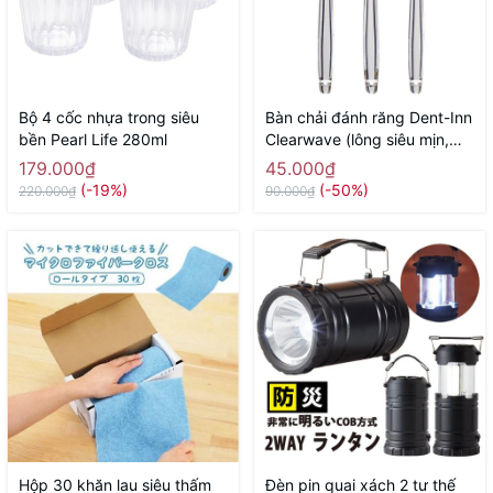
Bộ 4 cốc nhựa trong siêu
Bàn chải đánh răng Dent-Inn
bền Pearl Life 280ml
Clearwave (lông siêu mịn,
gợn sóng) - Hàng Nhật nội
179.000₫
45.000₫
địa
(-19%)
(-50%)
220.000₫
90.000₫
Hộp 30 khăn lau siêu thấm
Đèn pin quai xách 2 tư thế