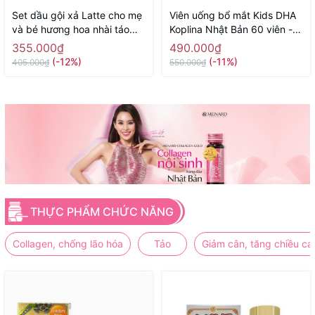
Set dầu gội xả Latte cho mẹ
Viên uống bổ mắt Kids DHA
và bé hương hoa nhài táo
Koplina Nhật Bản 60 viên -
400ml x 2 - Hàng Nhật nội
Hàng Nhật nội địa
355.000₫
490.000₫
địa
(-12%)
(-11%)
405.000₫
550.000₫
THỰC PHẨM CHỨC NĂNG
Collagen, chống lão hóa
Tảo
Giảm cân, tăng chiều ca