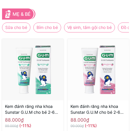
MẸ & BÉ
Sữa cho bé
Bỉm cho bé
Vệ sinh, tắm gội cho bé
Đồ d
Kem đánh răng nha khoa
Kem đánh răng nha khoa
Sunstar G.U.M cho bé 2-6
Sunstar G.U.M cho bé 2-6
tuổi 70g ( hương bạc hà) -
tuổi 70g ( hương dâu) -
88.000₫
88.000₫
Hàng Nhật nội địa
Hàng Nhật nội địa
(-11%)
(-11%)
99.000₫
99.000₫