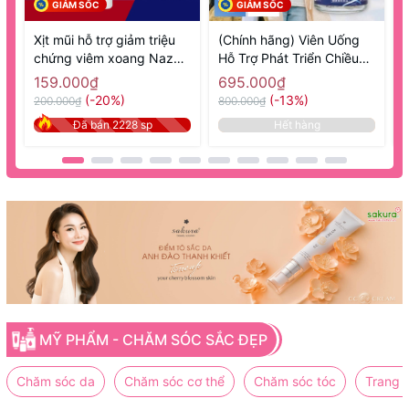
GIẢM SỐC
GIẢM SỐC
Xịt mũi hỗ trợ giảm triệu
(Chính hãng) Viên Uống
chứng viêm xoang Nazal
Hỗ Trợ Phát Triển Chiều
1
Sato 30ml- Hàng Nhật nội
Cao 270 Viên GH Creation
N
159.000₫
695.000₫
địa
EX+ - Hàng Nhật nội địa
(-20%)
(-13%)
200.000₫
800.000₫
8
Đã bán 2228 sp
Hết hàng
MỸ PHẨM - CHĂM SÓC SẮC ĐẸP
Chăm sóc da
Chăm sóc cơ thể
Chăm sóc tóc
Trang 