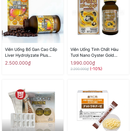
Viên Uống Bổ Gan Cao Cấp
Viên Uống Tinh Chất Hàu
Liver Hydrolyzate Plus
Tươi Nano Oyster Gold
NICHIEI BUSSAN 180 Viên -
NICHIEI BUSSAN 120 Viên -
2.500.000₫
1.990.000₫
Hàng Nhật chính hãng
Hàng Nhật chính hãng
(-10%)
2.200.000₫