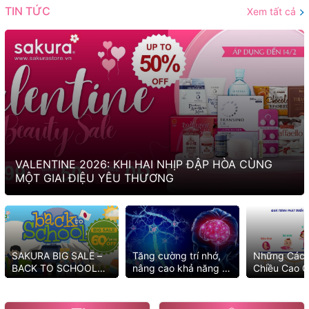
TIN TỨC
Xem tất cả
VALENTINE 2026: KHI HAI NHỊP ĐẬP HÒA CÙNG
MỘT GIAI ĐIỆU YÊU THƯƠNG
SAKURA BIG SALE –
Tăng cường trí nhớ,
Những Cách
BACK TO SCHOOL
nâng cao khả năng tư
Chiều Cao C
2025 MUA NGAY KẺO
duy với những cách
Tốt Nhất
LỠ ƯU ĐÃI
đơn giản