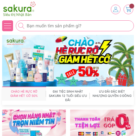
CHÀO HÈ RỰC RỠ
ĐẠI TIỆC SINH NHẬT
ƯU ĐÃI ĐẶC BIỆT
GIẢM HẾT CỠ 50%
SAKURA 12 TUỔI SIÊU ƯU
NHƯỢNG QUYỀN 0 ĐỒNG
ĐÃI