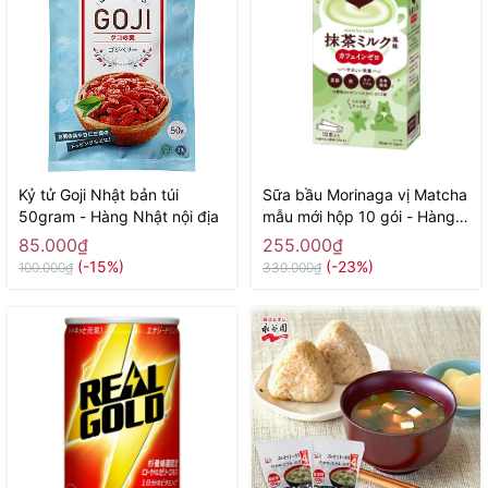
Kỷ tử Goji Nhật bản túi
Sữa bầu Morinaga vị Matcha
50gram - Hàng Nhật nội địa
mẫu mới hộp 10 gói - Hàng
Nhật nội
85.000₫
255.000₫
(-15%)
(-23%)
100.000₫
330.000₫