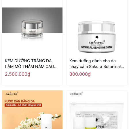
KEM DƯỠNG TRẮNG DA,
Kem dưỡng dành cho da
LÀM MỜ THÂM NÁM CAO
nhạy cảm Sakura Botanical
CẤP BAN NGÀY SAKURA
Sensitive Cream 30g
2.500.000₫
800.000₫
SPOT CARE & WHITENING
DAY CREAM SPF 50 - Sản
xuất tại Nhật Bản