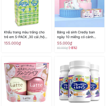
Khẩu trang màu trắng cho
Băng vệ sinh Credly ban
trẻ em S-PACK ,30 cái /hộp -
ngày 10 miếng có cánh
Hàng Nhật nội địa
24,5cm - Hàng Nhật nội địa
155.000₫
55.000₫
(-8%)
60.000₫