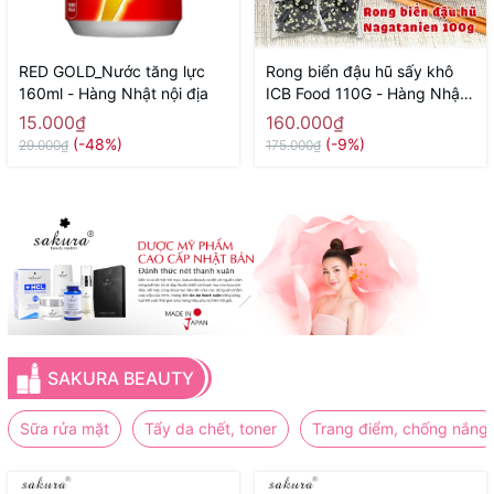
RED GOLD_Nước tăng lực
Rong biển đậu hũ sấy khô
160ml - Hàng Nhật nội địa
ICB Food 110G - Hàng Nhật
nội địa
15.000₫
160.000₫
(-48%)
(-9%)
29.000₫
175.000₫
SAKURA BEAUTY
Sữa rửa mặt
Tẩy da chết, toner
Trang điểm, chống nắng