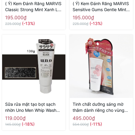
( Ý) Kem Đánh Răng MARVIS
( Ý) Kem Đánh Răng MARVIS
Classic Strong Mint Xanh Lá
Sensitive Gums Gentle Mint
( Vị Bạc Hà Thơm Mát)
75ml Màu Hồng (Răng Nhạy
195.000₫
195.000₫
Cảm)
(-13%)
(-13%)
225.000₫
225.000₫
Sữa rửa mặt tạo bọt sạch
Tinh chất dưỡng sáng mờ
nhờn Uno Men Whip Wash
thâm dành riêng cho vùng
Black 130g - Hàng Nhật
nhũ hoa, vùng bikini, nách,
119.000₫
495.000₫
chính hãng
đùi trong Beppin Body Virgin
(-18%)
(-11%)
145.000₫
554.000₫
White Serum MICCOSMO
30g - Hàng Nhật chính hãng