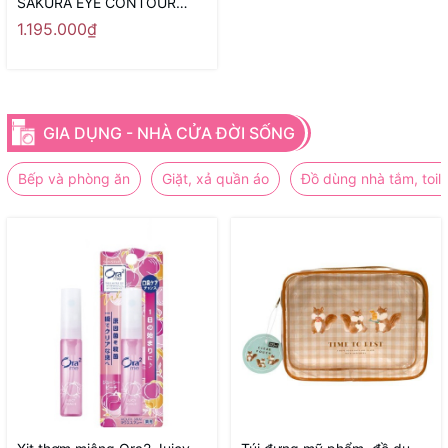
SAKURA EYE CONTOUR
SERUM
1.195.000₫
GIA DỤNG - NHÀ CỬA ĐỜI SỐNG
Bếp và phòng ăn
Giặt, xả quần áo
Đồ dùng nhà tắm, toile