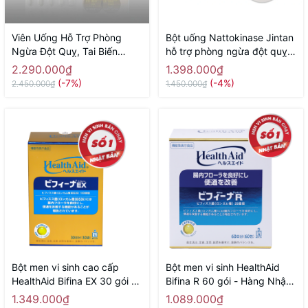
Viên Uống Hỗ Trợ Phòng
Bột uống Nattokinase Jintan
Ngừa Đột Quỵ, Tai Biến
hỗ trợ phòng ngừa đột quỵ,
Nano Nattokinase Premium
tai biến, giảm mỡ máu 60 gói
2.290.000₫
1.398.000₫
60000fu NICHIEI BUSSAN
- Hàng Nhật chính hãng
(-7%)
(-4%)
2.450.000₫
1.450.000₫
120 Viên - Hàng Nhật chính
hãng
Bột men vi sinh cao cấp
Bột men vi sinh HealthAid
HealthAid Bifina EX 30 gói -
Bifina R 60 gói - Hàng Nhật
Hàng Nhật chính hãng
chính hãng
1.349.000₫
1.089.000₫