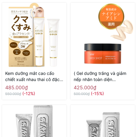
Kem dưỡng mắt cao cấo
( Gel dưỡng trắng và giảm
chiết xuất nhau thai cô đặc
nếp nhăn toàn diện
White Label Placenta Rich
Meishoku Medi Shot Wrinkle
485.000₫
425.000₫
Gold Eye Cream MICCOSMO
& White all in one 50g -
(-12%)
(-15%)
550.000₫
500.000₫
25g - Hàng Nhật chính hãng
Hàng Nhật chính hãng