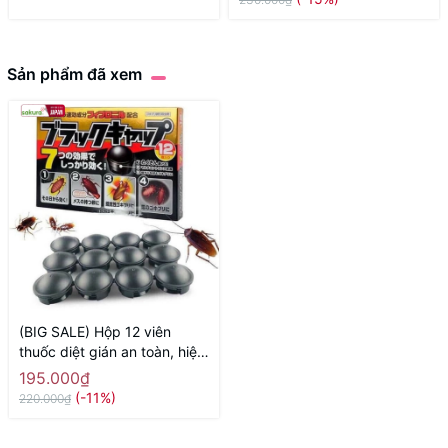
Sản phẩm đã xem
(BIG SALE) Hộp 12 viên
thuốc diệt gián an toàn, hiệu
quả - Hàng Nhật nội địa
195.000₫
(-11%)
220.000₫