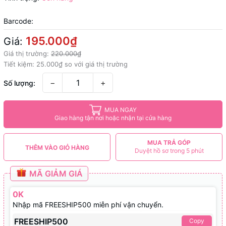
Barcode:
195.000₫
Giá:
Giá thị trường:
220.000₫
Tiết kiệm:
25.000₫
so với giá thị trường
−
+
Số lượng:
MUA NGAY
Giao hàng tận nơi hoặc nhận tại cửa hàng
MUA TRẢ GÓP
THÊM VÀO GIỎ HÀNG
Duyệt hồ sơ trong 5 phút
MÃ GIẢM GIÁ
0K
Nhập mã FREESHIP500 miễn phí vận chuyển.
FREESHIP500
Copy