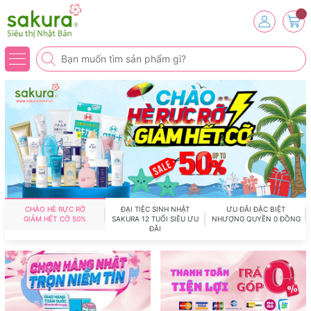
CHÀO HÈ RỰC RỠ
ĐẠI TIỆC SINH NHẬT
ƯU ĐÃI ĐẶC BIỆT
GIẢM HẾT CỠ 50%
SAKURA 12 TUỔI SIÊU ƯU
NHƯỢNG QUYỀN 0 ĐỒNG
ĐÃI