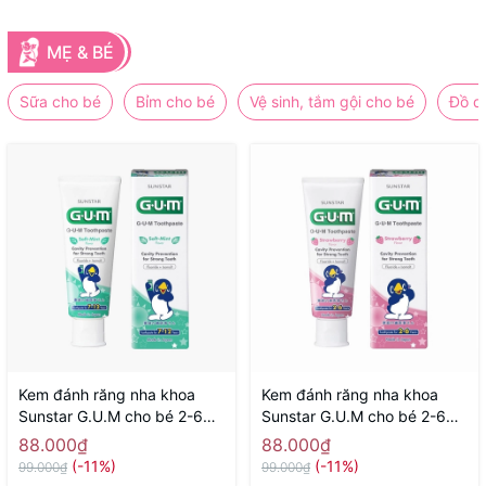
MẸ & BÉ
Sữa cho bé
Bỉm cho bé
Vệ sinh, tắm gội cho bé
Đồ d
Kem đánh răng nha khoa
Kem đánh răng nha khoa
Sunstar G.U.M cho bé 2-6
Sunstar G.U.M cho bé 2-6
tuổi 70g ( hương bạc hà) -
tuổi 70g ( hương dâu) -
88.000₫
88.000₫
Hàng Nhật nội địa
Hàng Nhật nội địa
(-11%)
(-11%)
99.000₫
99.000₫