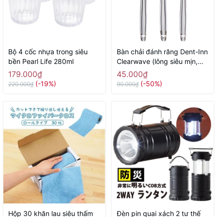
Bộ 4 cốc nhựa trong siêu
Bàn chải đánh răng Dent-Inn
bền Pearl Life 280ml
Clearwave (lông siêu mịn,
gợn sóng) - Hàng Nhật nội
179.000₫
45.000₫
địa
(-19%)
(-50%)
220.000₫
90.000₫
Hộp 30 khăn lau siêu thấm
Đèn pin quai xách 2 tư thế