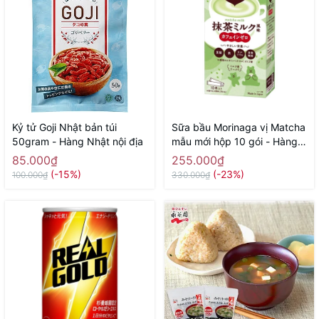
Kỷ tử Goji Nhật bản túi
Sữa bầu Morinaga vị Matcha
50gram - Hàng Nhật nội địa
mẫu mới hộp 10 gói - Hàng
Nhật nội
85.000₫
255.000₫
(-15%)
(-23%)
100.000₫
330.000₫