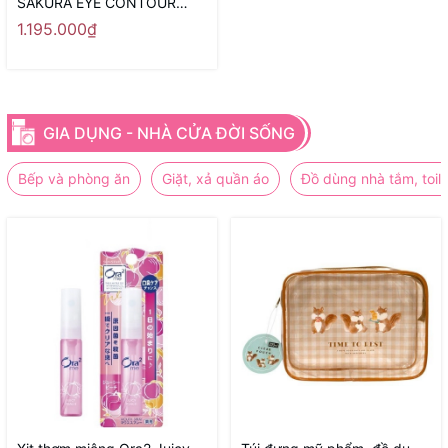
SAKURA EYE CONTOUR
SERUM
1.195.000₫
GIA DỤNG - NHÀ CỬA ĐỜI SỐNG
Bếp và phòng ăn
Giặt, xả quần áo
Đồ dùng nhà tắm, toile