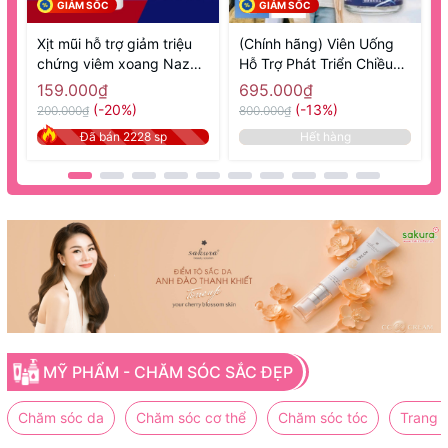
GIẢM SỐC
GIẢM SỐC
Xịt mũi hỗ trợ giảm triệu
(Chính hãng) Viên Uống
chứng viêm xoang Nazal
Hỗ Trợ Phát Triển Chiều
1
Sato 30ml- Hàng Nhật nội
Cao 270 Viên GH Creation
N
159.000₫
695.000₫
địa
EX+ - Hàng Nhật nội địa
(-20%)
(-13%)
200.000₫
800.000₫
8
Đã bán 2228 sp
Hết hàng
MỸ PHẨM - CHĂM SÓC SẮC ĐẸP
Chăm sóc da
Chăm sóc cơ thể
Chăm sóc tóc
Trang 