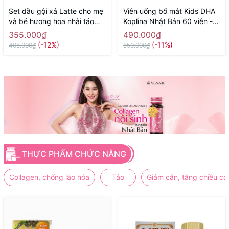
Set dầu gội xả Latte cho mẹ
Viên uống bổ mắt Kids DHA
và bé hương hoa nhài táo
Koplina Nhật Bản 60 viên -
400ml x 2 - Hàng Nhật nội
Hàng Nhật nội địa
355.000₫
490.000₫
địa
(-12%)
(-11%)
405.000₫
550.000₫
THỰC PHẨM CHỨC NĂNG
Collagen, chống lão hóa
Tảo
Giảm cân, tăng chiều ca