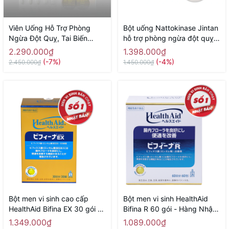
Viên Uống Hỗ Trợ Phòng
Bột uống Nattokinase Jintan
Ngừa Đột Quỵ, Tai Biến
hỗ trợ phòng ngừa đột quỵ,
Nano Nattokinase Premium
tai biến, giảm mỡ máu 60 gói
2.290.000₫
1.398.000₫
60000fu NICHIEI BUSSAN
- Hàng Nhật chính hãng
(-7%)
(-4%)
2.450.000₫
1.450.000₫
120 Viên - Hàng Nhật chính
hãng
Bột men vi sinh cao cấp
Bột men vi sinh HealthAid
HealthAid Bifina EX 30 gói -
Bifina R 60 gói - Hàng Nhật
Hàng Nhật chính hãng
chính hãng
1.349.000₫
1.089.000₫