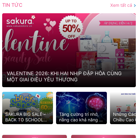
TIN TỨC
Xem tất cả
VALENTINE 2026: KHI HAI NHỊP ĐẬP HÒA CÙNG
MỘT GIAI ĐIỆU YÊU THƯƠNG
SAKURA BIG SALE –
Tăng cường trí nhớ,
Những Cách
BACK TO SCHOOL
nâng cao khả năng tư
Chiều Cao C
2025 MUA NGAY KẺO
duy với những cách
Tốt Nhất
LỠ ƯU ĐÃI
đơn giản