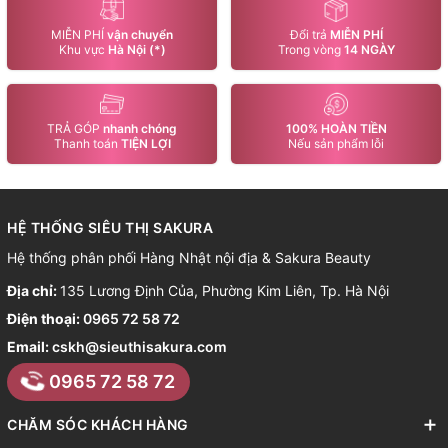
MIỄN PHÍ
vận chuyển
Đổi trả
MIỄN PHÍ
Khu vực
Hà Nội (*)
Trong vòng
14 NGÀY
TRẢ GÓP
nhanh chóng
100% HOÀN TIỀN
Thanh toán
TIỆN LỢI
Nếu sản phẩm lỗi
HỆ THỐNG SIÊU THỊ SAKURA
Hệ thống phân phối Hàng Nhật nội địa & Sakura Beauty
Địa chỉ:
135 Lương Định Của, Phường Kim Liên, Tp. Hà Nội
Điện thoại:
0965 72 58 72
Email:
cskh@sieuthisakura.com
0965 72 58 72
CHĂM SÓC KHÁCH HÀNG