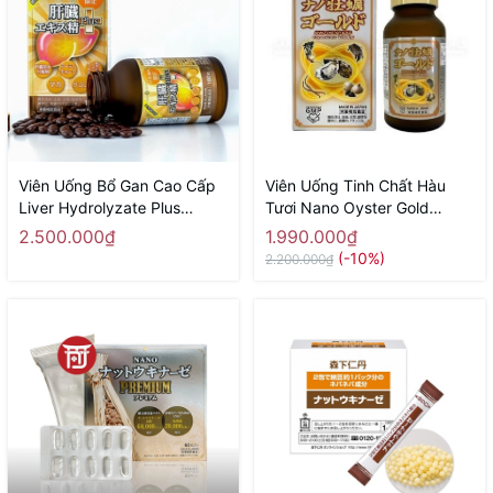
Viên Uống Bổ Gan Cao Cấp
Viên Uống Tinh Chất Hàu
Liver Hydrolyzate Plus
Tươi Nano Oyster Gold
NICHIEI BUSSAN 180 Viên -
NICHIEI BUSSAN 120 Viên -
2.500.000₫
1.990.000₫
Hàng Nhật chính hãng
Hàng Nhật chính hãng
(-10%)
2.200.000₫