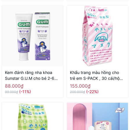
Kem đánh răng nha khoa
Khẩu trang màu hồng cho
Sunstar G.U.M cho bé 2-6
trẻ em S-PACK , 30 cái/hộp -
tuổi 70g ( hương nho) -
Hàng Nhật nội địa
88.000₫
155.000₫
Hàng Nhật nội địa
(-11%)
(-22%)
99.000₫
200.000₫