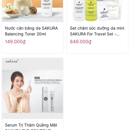
Nước cân bằng da SAKURA
Set chăm sóc dưỡng da mini
Balancing Toner 20ml
SAKURA For Travel Set -
Hàng Nhật nội địa
149.000₫
849.000₫
Serum Trị Thâm Quầng Mắt