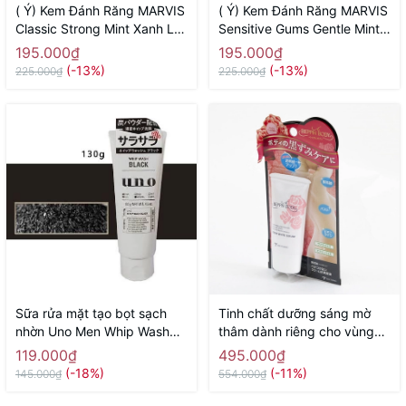
( Ý) Kem Đánh Răng MARVIS
( Ý) Kem Đánh Răng MARVIS
Classic Strong Mint Xanh Lá
Sensitive Gums Gentle Mint
( Vị Bạc Hà Thơm Mát)
75ml Màu Hồng (Răng Nhạy
195.000₫
195.000₫
Cảm)
(-13%)
(-13%)
225.000₫
225.000₫
Sữa rửa mặt tạo bọt sạch
Tinh chất dưỡng sáng mờ
nhờn Uno Men Whip Wash
thâm dành riêng cho vùng
Black 130g - Hàng Nhật
nhũ hoa, vùng bikini, nách,
119.000₫
495.000₫
chính hãng
đùi trong Beppin Body Virgin
(-18%)
(-11%)
145.000₫
554.000₫
White Serum MICCOSMO
30g - Hàng Nhật chính hãng