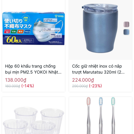
Hộp 60 khẩu trang chống
Cốc giữ nhiệt inox có nắp
bụi mịn PM2.5 YOKOI Nhật
trượt Marutatsu 320ml (2
Bản - Hàng Nhật nội địa
màu blue, pink)
138.000₫
224.000₫
(-14%)
(-23%)
160.000₫
290.000₫