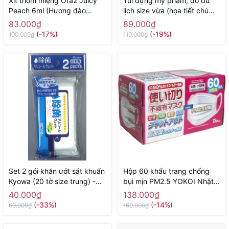
Xịt thơm miệng Ora2 Juicy
Túi đựng mỹ phẩm, đồ du
Peach 6ml (Hương đào
lịch size vừa (họa tiết chú
mọng nước) - Hàng Nhật
sóc) - Hàng Nhật nội địa
83.000₫
89.000₫
chính hãng
(-17%)
(-19%)
100.000₫
110.000₫
Set 2 gói khăn ướt sát khuẩn
Hộp 60 khẩu trang chống
Kyowa (20 tờ size trung) -
bụi mịn PM2.5 YOKOI Nhật
Hàng Nhật nội địa
Bản (size nữ, trẻ em) - Hàng
40.000₫
138.000₫
Nhật nội địa
(-33%)
(-14%)
60.000₫
160.000₫