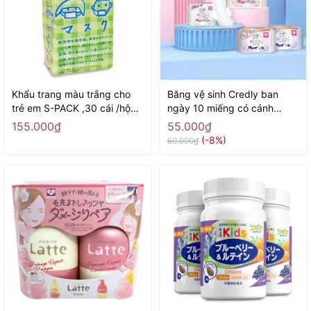
Khẩu trang màu trắng cho
Băng vệ sinh Credly ban
trẻ em S-PACK ,30 cái /hộp -
ngày 10 miếng có cánh
Hàng Nhật nội địa
24,5cm - Hàng Nhật nội địa
155.000₫
55.000₫
(-8%)
60.000₫