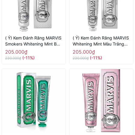
( Ý) Kem Đánh Răng MARVIS
( Ý) Kem Đánh Răng MARVIS
Smokers Whitening Mint Bạc
Whitening Mint Màu Trắng
Trắng ( Dành Cho Người Hút
85ml ( Chứa Tinh Chất Trắng
205.000₫
205.000₫
Thuốc Lá)
Răng)
(-11%)
(-11%)
230.000₫
230.000₫