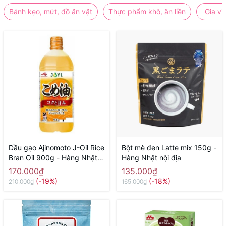
Bánh kẹo, mứt, đồ ăn vặt
Thực phẩm khô, ăn liền
Gia vị
Dầu gạo Ajinomoto J-Oil Rice
Bột mè đen Latte mix 150g -
Bran Oil 900g - Hàng Nhật
Hàng Nhật nội địa
nội địa
170.000₫
135.000₫
(-19%)
(-18%)
210.000₫
165.000₫