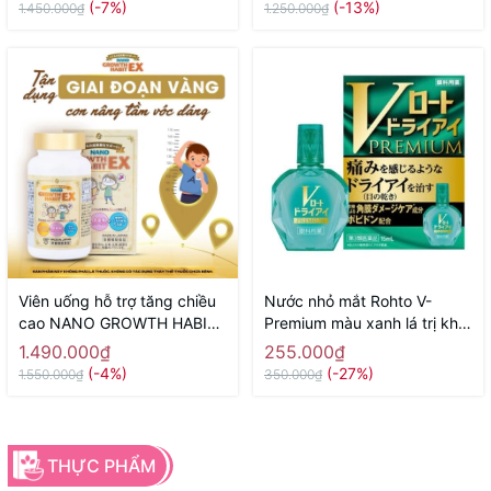
(-7%)
(-13%)
1.450.000₫
1.250.000₫
Viên uống hỗ trợ tăng chiều
Nước nhỏ mắt Rohto V-
cao NANO GROWTH HABIT
Premium màu xanh lá trị khô
EX NICHIEI BUSSAN 120
mắt, ngứa, cộm mắt 15ml -
1.490.000₫
255.000₫
viên ( 60 ngày) - Hàng Nhật
Hàng Nhật chính hãng
(-4%)
(-27%)
1.550.000₫
350.000₫
chính hãng
THỰC PHẨM