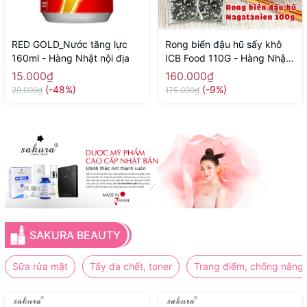
RED GOLD_Nước tăng lực
Rong biển đậu hũ sấy khô
160ml - Hàng Nhật nội địa
ICB Food 110G - Hàng Nhật
nội địa
15.000₫
160.000₫
(-48%)
(-9%)
29.000₫
175.000₫
SAKURA BEAUTY
Sữa rửa mặt
Tẩy da chết, toner
Trang điểm, chống nắng