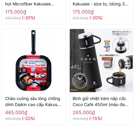
hút Microfiber Kakusee
Kakusee - size to, (dùng 3
(dạng cuộn, dùng nhiều lần)
pin tiểu AA) - Hàng Nhật nội
175.000₫
175.000₫
- Hàng Nhật nội địa
địa
(-20%)
(-20%)
220.000₫
220.000₫
Chảo vuông sâu lòng chống
Bình giữ nhiệt kèm nắp cốc
dính Daikin cao cấp Kakusee
Coco Café 450ml (màu đen)
- size 24cm, màu đỏ - Hàng
- Hàng Nhật nội địa
465.000₫
265.000₫
Nhật nội địaa
(-22%)
(-15%)
600.000₫
310.000₫