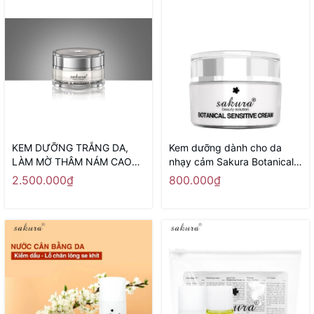
KEM DƯỠNG TRẮNG DA,
Kem dưỡng dành cho da
LÀM MỜ THÂM NÁM CAO
nhạy cảm Sakura Botanical
CẤP BAN NGÀY SAKURA
Sensitive Cream 30g
2.500.000₫
800.000₫
SPOT CARE & WHITENING
DAY CREAM SPF 50 - Sản
xuất tại Nhật Bản