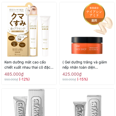
Kem dưỡng mắt cao cấo
( Gel dưỡng trắng và giảm
chiết xuất nhau thai cô đặc
nếp nhăn toàn diện
White Label Placenta Rich
Meishoku Medi Shot Wrinkle
485.000₫
425.000₫
Gold Eye Cream MICCOSMO
& White all in one 50g -
(-12%)
(-15%)
550.000₫
500.000₫
25g - Hàng Nhật chính hãng
Hàng Nhật chính hãng