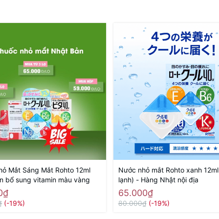
ỏ Mắt Sáng Mắt Rohto 12ml
Nước nhỏ mắt Rohto xanh 12ml
n bổ sung vitamin màu vàng
lạnh) - Hàng Nhật nội địa
0₫
65.000₫
₫
(-19%)
80.000₫
(-19%)