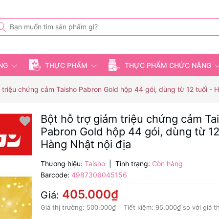
ỤNG
THỰC PHẨM
THỰC PHẨM CHỨC NĂNG
m triệu chứng cảm Taisho Pabron Gold hộp 44 gói, dùng từ 12 tuổi - 
Bột hỗ trợ giảm triệu chứng cảm Ta
Pabron Gold hộp 44 gói, dùng từ 12 
Hàng Nhật nội địa
Thương hiệu:
Taisho
|
Tình trạng:
Còn hàng
Barcode:
4987306045156
405.000₫
Giá:
Giá thị trường:
500.000₫
Tiết kiệm:
95.000₫
so với giá t