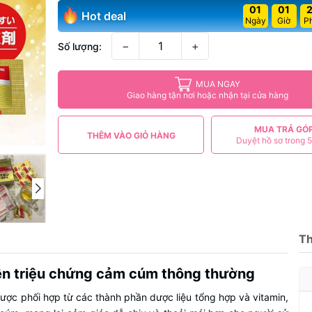
01
01
Hot deal
Ngày
Giờ
P
−
+
Số lượng:
MUA NGAY
Giao hàng tận nơi hoặc nhận tại cửa hàng
MUA TRẢ GÓ
THÊM VÀO GIỎ HÀNG
Duyệt hồ sơ trong 5
Th
hiện triệu chứng cảm cúm thông thường
ược phối hợp từ các thành phần dược liệu tổng hợp và vitamin,