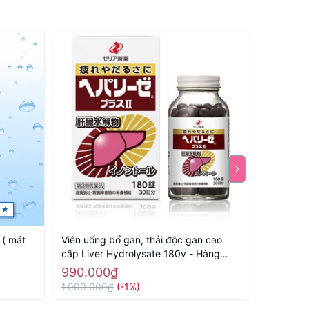
 ( mát
Viên uống bổ gan, thải độc gan cao
Viên uống
cấp Liver Hydrolysate 180v - Hàng
Orihiro -
Nhật nội địa
990.000₫
495.00
1.000.000₫
(-1%)
650.000