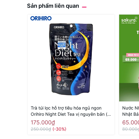
Sản phẩm liên quan
Trà túi lọc hỗ trợ tiêu hóa ngủ ngon
Nước Nh
Orihiro Night Diet Tea vị nguyên bản (
Nhật Bả
20 túi) - Hàng Nhật chính hãng
175.000₫
65.00
250.000₫
(-30%)
80.000