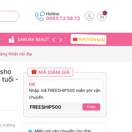
Hotline
0965 72 58 72
KHUYẾN MÃI
SAKURA BEAUTY
TIN TỨC
Hàng Nhật nội địa
isho
MÃ GIẢM GIÁ
tuổi -
0K
Nhập mã FREESHIP500 miễn phí vận
chuyển.
FREESHIP500
Copy
hị trường
Miễn phí vận chuyển cho đơn