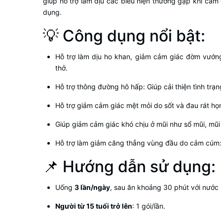
giúp hỗ trợ làm dịu các biểu hiện thường gặp khi cảm
dụng.
💡 Công dụng nổi bật:
Hỗ trợ làm dịu ho khan, giảm cảm giác đờm vướng
thở.
Hỗ trợ thông đường hô hấp: Giúp cải thiện tình trạn
Hỗ trợ giảm cảm giác mệt mỏi do sốt và đau rát họ
Giúp giảm cảm giác khó chịu ở mũi như sổ mũi, mũi
Hỗ trợ làm giảm căng thẳng vùng đầu do cảm cúm: Cả
📌 Hướng dẫn sử dụng:
Uống
3 lần/ngày
, sau ăn khoảng 30 phút với nước
Người từ 15 tuổi trở lên
: 1 gói/lần.