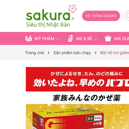
HỆ THỐNG SAKURA
MỸ PHẨM
MẸ & BÉ
GIA D
Trang chủ
Sản phẩm bán chạy
Bột hỗ trợ giả