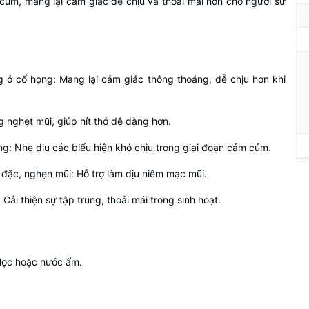
 cúm, mang lại cảm giác dễ chịu và thoải mái hơn cho người sử
 ở cổ họng: Mang lại cảm giác thông thoáng, dễ chịu hơn khi
g nghẹt mũi, giúp hít thở dễ dàng hơn.
ng: Nhẹ dịu các biểu hiện khó chịu trong giai đoạn cảm cúm.
 đặc, nghẹn mũi: Hỗ trợ làm dịu niêm mạc mũi.
i thiện sự tập trung, thoải mái trong sinh hoạt.
 lọc hoặc nước ấm.