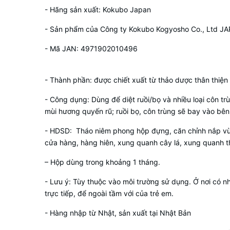
- Hãng sản xuất: Kokubo Japan
- Sản phẩm của Công ty Kokubo Kogyosho Co., Ltd J
- Mã JAN: 4971902010496
- Thành phần: được chiết xuất từ thảo dược thân thiện
- Công dụng: Dùng để diệt ruồi/bọ và nhiều loại côn t
mùi hương quyến rũ; ruồi bọ, côn trùng sẽ bay vào bên 
- HDSD: Tháo niêm phong hộp đựng, căn chỉnh nắp vừa
cửa hàng, hàng hiên, xung quanh cây lá, xung quanh t
– Hộp dùng trong khoảng 1 tháng.
- Lưu ý: Tùy thuộc vào môi trường sử dụng. Ở nơi có nhi
trực tiếp, để ngoài tầm với của trẻ em.
- Hàng nhập từ Nhật, sản xuất tại Nhật Bản