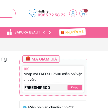
Hotline
0965 72 58 72
KHUYẾN MÃI
SAKURA BEAUTY
TIN TỨC
ùng
MÃ GIẢM GIÁ
0K
Nhập mã FREESHIP500 miễn phí vận
chuyển.
FREESHIP500
Copy
Miễn phí vận chuyển cho đơn