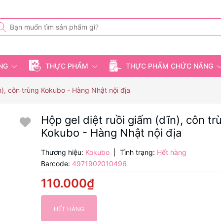
ỤNG
THỰC PHẨM
THỰC PHẨM CHỨC NĂNG
n), côn trùng Kokubo - Hàng Nhật nội địa
Hộp gel diệt ruồi giấm (dĩn), côn tr
Kokubo - Hàng Nhật nội địa
Thương hiệu:
Kokubo
|
Tình trạng:
Hết hàng
Barcode:
4971902010496
110.000₫
HẾT HÀNG