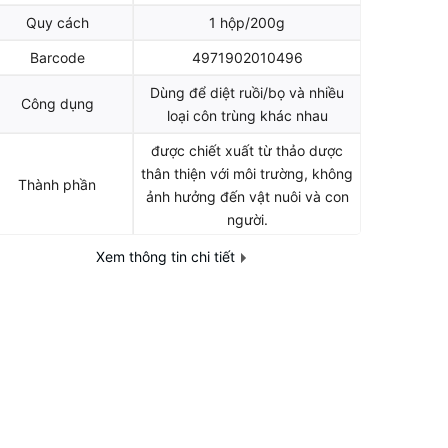
Quy cách
1 hộp/200g
Barcode
4971902010496
Dùng để diệt ruồi/bọ và nhiều
Công dụng
loại côn trùng khác nhau
được chiết xuất từ thảo dược
thân thiện với môi trường, không
Thành phần
ảnh hưởng đến vật nuôi và con
người.
Tính chất
gel diệt ruồi giấm, côn trùng
Xem thông tin chi tiết
Định lượng
200g