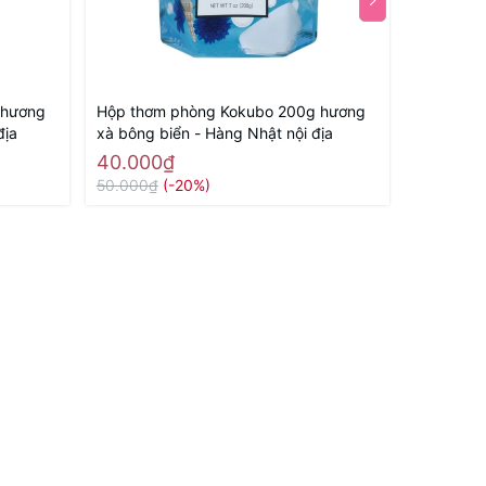
 hương
Hộp thơm phòng Kokubo 200g hương
Miếng ch
địa
xà bông biển - Hàng Nhật nội địa
bếp PRO -
40.000₫
42.000
50.000₫
(-20%)
52.000₫