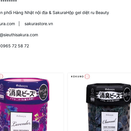
*********
n phối Hàng Nhật nội địa & SakuraHộp gel diệt ru Beauty
kura.com
|
sakurastore.vn
s@sieuthisakura.com
0965 72 58 72