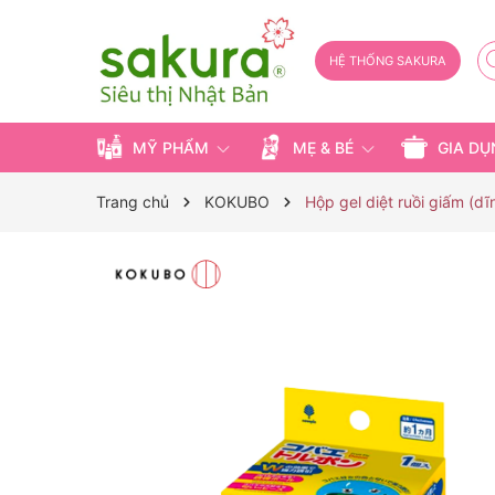
HỆ THỐNG SAKURA
MỸ PHẨM
MẸ & BÉ
GIA D
Trang chủ
KOKUBO
Hộp gel diệt ruồi giấm (dĩ