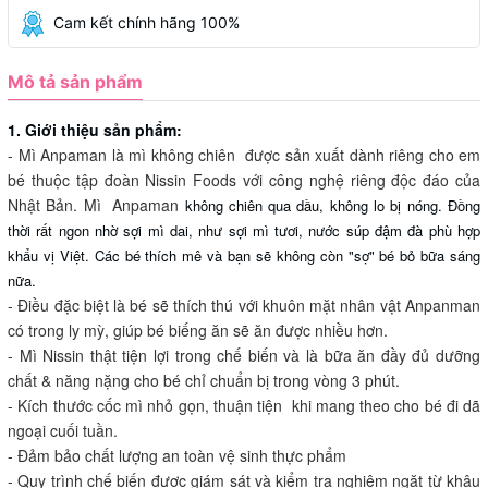
Cam kết chính hãng 100%
Mô tả sản phẩm
1. Giới thiệu sản phẩm:
- Mì Anpaman là mì không chiên được sản xuất dành riêng cho em
bé thuộc tập đoàn Nissin Foods với công nghệ riêng độc đáo của
Nhật Bản. Mì Anpaman
không chiên qua dầu, không lo bị nóng. Đồng
thời rất ngon nhờ sợi mì dai, như sợi mì tươi, nước súp đậm đà phù hợp
khẩu vị Việt. Các bé thích mê và bạn sẽ không còn "sợ" bé bỏ bữa sáng
nữa.
- Điều đặc biệt là bé sẽ thích thú với khuôn mặt nhân vật Anpanman
có trong ly mỳ, giúp bé biếng ăn sẽ ăn được nhiều hơn.
- Mì Nissin thật tiện lợi trong chế biến và là bữa ăn đầy đủ dưỡng
chất & năng nặng cho bé chỉ chuẩn bị trong vòng 3 phút.
- Kích thước cốc mì nhỏ gọn, thuận tiện khi mang theo cho bé đi dã
ngoại cuối tuần.
- Đảm bảo chất lượng an toàn vệ sinh thực phẩm
- Quy trình chế biến được giám sát và kiểm tra nghiêm ngặt từ khâu