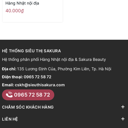
Hàng Nhật nội địa
40.000₫
HỆ THỐNG SIÊU THỊ SAKURA
Hệ thống phân phối Hàng Nhật nội địa & Sakura Beauty
Địa chỉ:
135 Lương Định Của, Phường Kim Liên, Tp. Hà Nội
Điện thoại:
0965 72 58 72
Email:
cskh@sieuthisakura.com
0965 72 58 72
CHĂM SÓC KHÁCH HÀNG
LIÊN HỆ