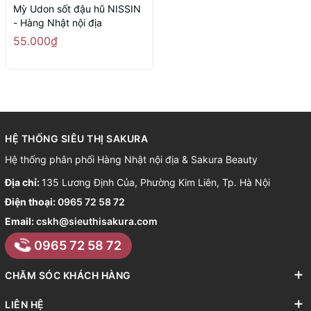
Mỳ Udon sốt đậu hũ NISSIN
- Hàng Nhật nội địa
55.000₫
HỆ THỐNG SIÊU THỊ SAKURA
Hệ thống phân phối Hàng Nhật nội địa & Sakura Beauty
Địa chỉ:
135 Lương Định Của, Phường Kim Liên, Tp. Hà Nội
Điện thoại:
0965 72 58 72
Email:
cskh@sieuthisakura.com
0965 72 58 72
CHĂM SÓC KHÁCH HÀNG
LIÊN HỆ