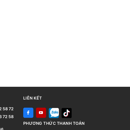
LIÊN KẾT
2 58 72
3 72 58
PHƯƠNG THỨC THANH TOÁN
66