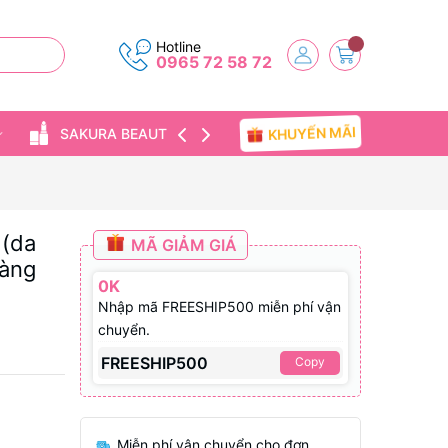
Hotline
0965 72 58 72
KHUYẾN MÃI
SAKURA BEAUTY
TIN TỨC
 (da
MÃ GIẢM GIÁ
Hàng
0K
Nhập mã FREESHIP500 miễn phí vận
chuyển.
FREESHIP500
Copy
Miễn phí vận chuyển cho đơn