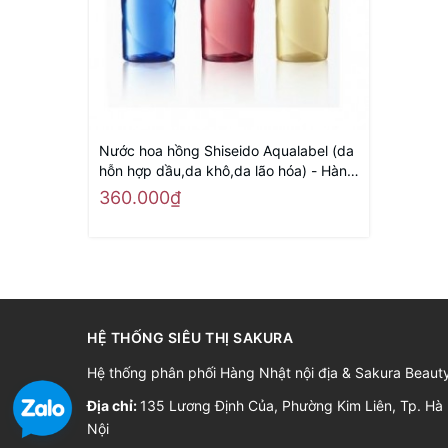
Nước hoa hồng Shiseido Aqualabel (da
hỗn hợp dầu,da khô,da lão hóa) - Hàng
Nhật nội địa
360.000₫
HỆ THỐNG SIÊU THỊ SAKURA
Hệ thống phân phối Hàng Nhật nội địa & Sakura Beaut
Địa chỉ:
135 Lương Định Của, Phường Kim Liên, Tp. Hà
Nội