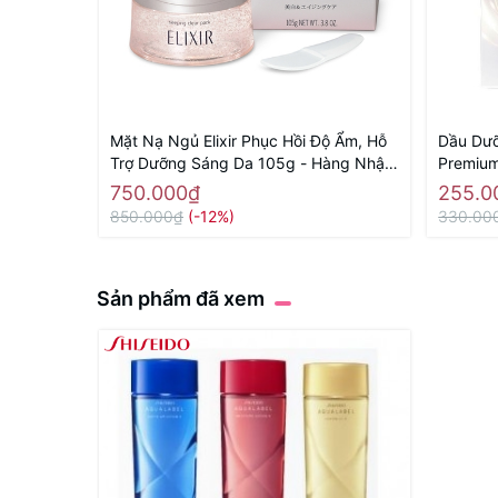
Mặt Nạ Ngủ Elixir Phục Hồi Độ Ẩm, Hỗ
Dầu Dưỡ
Trợ Dưỡng Sáng Da 105g - Hàng Nhật
Premium
nội địa
70ml - 
750.000₫
255.0
850.000₫
(-12%)
330.00
Sản phẩm đã xem