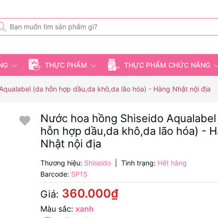
ỤNG
THỰC PHẨM
THỰC PHẨM CHỨC NĂNG
qualabel (da hỗn hợp dầu,da khô,da lão hóa) - Hàng Nhật nội địa
Nước hoa hồng Shiseido Aqualabel
hỗn hợp dầu,da khô,da lão hóa) - 
Nhật nội địa
Thương hiệu:
Shiseido
|
Tình trạng:
Hết hàng
Barcode:
SP15
360.000₫
Giá:
Màu sắc:
xanh