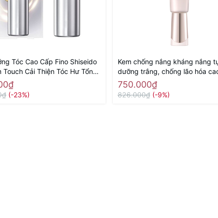
ng Tóc Cao Cấp Fino Shiseido
Kem chống nắng kháng nắng tự
 Touch Cải Thiện Tóc Hư Tổn
dưỡng trắng, chống lão hóa ca
Hàng Nhật nội địa
Elixir Day Care Revolution Brig
00₫
750.000₫
SPF50+ PA++++ 35ml - Hàng N
0₫
(-23%)
826.000₫
(-9%)
địa