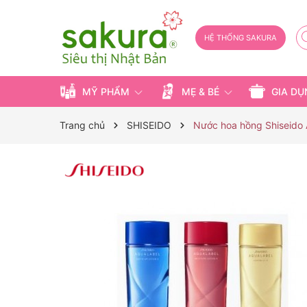
HỆ THỐNG SAKURA
MỸ PHẨM
MẸ & BÉ
GIA D
Trang chủ
SHISEIDO
Nước hoa hồng Shiseido A