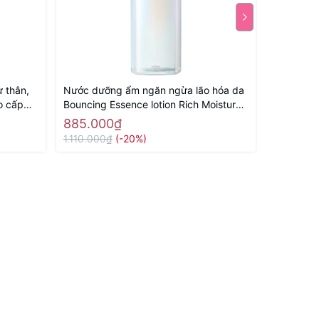
 thân,
Nước dưỡng ẩm ngăn ngừa lão hóa da
Mặt Nạ N
o cấp
Bouncing Essence lotion Rich Moisture
Ngừa Lão 
htening
170mL - Hàng Nhật nội địa
Superior 
885.000₫
780.00
hật nội
Hàng nhật
1.110.000₫
(-20%)
972.000