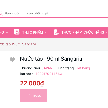
ỤNG
THỰC PHẨM
THỰC PHẨM CHỨC NĂNG
ớc táo 190ml Sangaria
Nước táo 190ml Sangaria
Thương hiệu:
JAPAN
|
Tình trạng:
Hết hàng
Barcode:
4902179018663
22.000₫
HẾT HÀNG