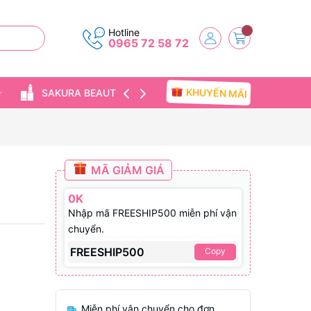
Hotline
0965 72 58 72
KHUYẾN MÃI
SAKURA BEAUTY
TIN TỨC
MÃ GIẢM GIÁ
0K
Nhập mã FREESHIP500 miễn phí vận
chuyển.
FREESHIP500
Copy
Miễn phí vận chuyển cho đơn