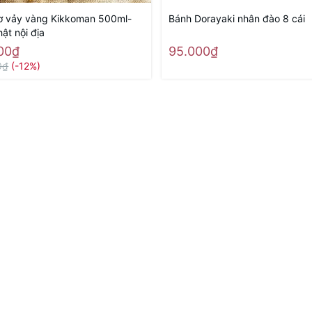
 vảy vàng Kikkoman 500ml-
Bánh Dorayaki nhân đào 8 cái
ật nội địa
00₫
95.000₫
0₫
(-12%)