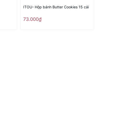
ITOU- Hộp bánh Butter Cookies 15 cái
Bia hoa q
73.000₫
45.000