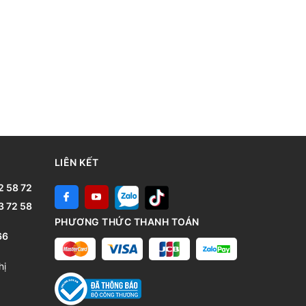
LIÊN KẾT
2 58 72
3 72 58
PHƯƠNG THỨC THANH TOÁN
66
hị