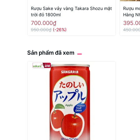
Rượu Sake vảy vàng Takara Shozu mặt
Rượu mơ
trời đỏ 1800ml
Hàng Nh
700.000₫
395.0
950.000₫
(-26%)
450.00
Sản phẩm đã xem