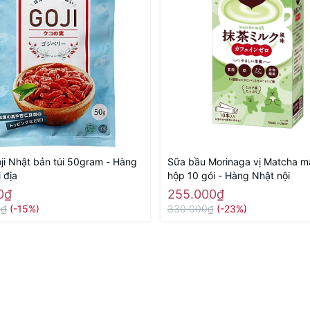
oji Nhật bản túi 50gram - Hàng
Sữa bầu Morinaga vị Matcha m
 địa
hộp 10 gói - Hàng Nhật nội
0₫
255.000₫
0₫
(-15%)
330.000₫
(-23%)