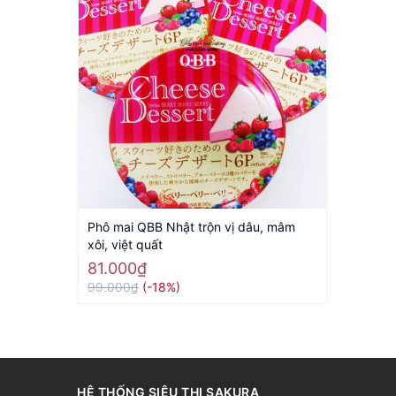
Phô mai QBB Nhật trộn vị dâu, mâm
xôi, việt quất
81.000₫
99.000₫
(-18%)
HỆ THỐNG SIÊU THỊ SAKURA