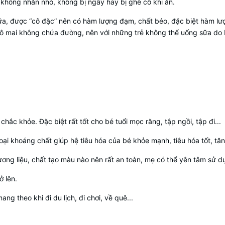
 không nhăn nhó, không bị ngấy hay bị ghê cổ khi ăn.
a, được “cô đặc” nên có hàm lượng đạm, chất béo, đặc biệt hàm lượn
 phô mai không chứa đường, nên với những trẻ không thể uống sữa do
hắc khỏe. Đặc biệt rất tốt cho bé tuổi mọc răng, tập ngồi, tập đi...
loại khoáng chất giúp hệ tiêu hóa của bé khỏe mạnh, tiêu hóa tốt, t
ơng liệu, chất tạo màu nào nên rất an toàn, mẹ có thể yên tâm sử d
ở lên.
g theo khi đi du lịch, đi chơi, về quê...