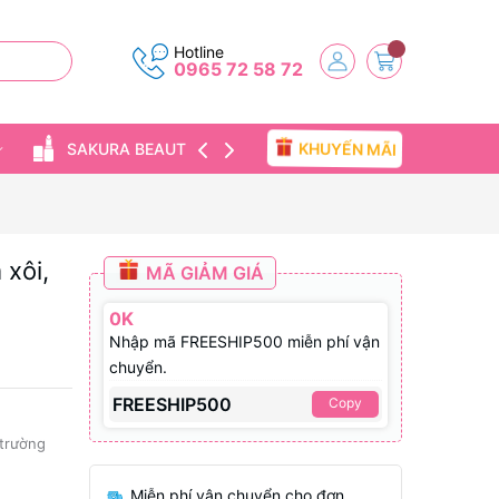
Hotline
0965 72 58 72
KHUYẾN MÃI
SAKURA BEAUTY
TIN TỨC
 xôi,
MÃ GIẢM GIÁ
0K
Nhập mã FREESHIP500 miễn phí vận
chuyển.
FREESHIP500
Copy
 trường
Miễn phí vận chuyển cho đơn