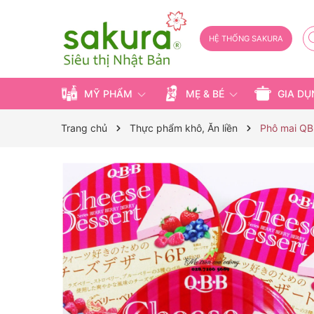
HỆ THỐNG SAKURA
MỸ PHẨM
MẸ & BÉ
GIA D
Trang chủ
Thực phẩm khô, Ăn liền
Phô mai QBB