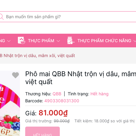
ỤNG
THỰC PHẨM
THỰC PHẨM CHỨC NĂNG
 Nhật trộn vị dâu, mâm xôi, việt quất
Phô mai QBB Nhật trộn vị dâu, mâm
việt quất
Thương hiệu:
QBB
|
Tình trạng:
Hết hàng
Barcode:
4903308031300
81.000₫
Giá:
Giá thị trường:
99.000₫
Tiết kiệm:
18.000₫
so với giá thị
HẾT HÀNG