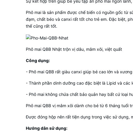
Sự kết hợp trên giúp bé yêu tập ăn phô mai ngon lành,
Phô mai là sản phẩm được chế biến có nguồn gốc từ sữ
đạm, chất béo và canxi rất tốt cho trẻ em. Đặc biệt,
thế cũng rất tốt.
Phô mai QBB Nhật trộn vị dâu, mâm xôi, việt quất
Công dụng:
- Phô mai QBB rất giàu canxi giúp bé cao lớn và xương c
- Thành phần dinh dưỡng cao đặc biệt là Lipid và các 
- Phô mai không chứa chất bảo quản hay bất cứ loại hư
Phô mai QBB vị mâm xôi dành cho bé từ 6 tháng tuổi tr
Được đóng hộp nên rất tiện dụng trong việc sử dụng, man
Hướng dẫn sử dụng: