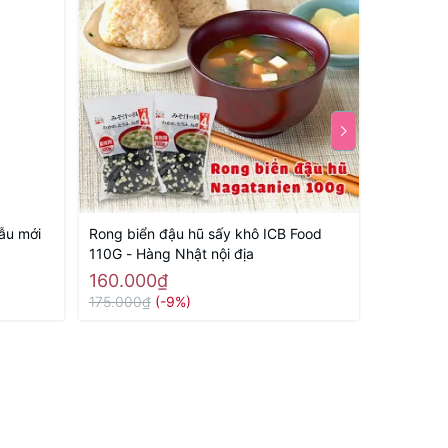
ẫu mới
Rong biển đậu hũ sấy khô ICB Food
Xúc xích 
110G - Hàng Nhật nội địa
232gr - H
160.000₫
95.000
175.000₫
(-9%)
115.000₫