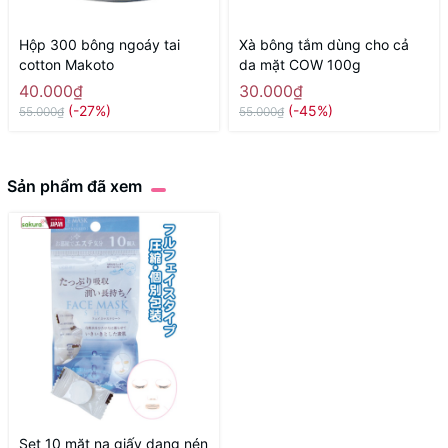
Hộp 300 bông ngoáy tai
Xà bông tắm dùng cho cả
cotton Makoto
da mặt COW 100g
40.000₫
30.000₫
(-27%)
(-45%)
55.000₫
55.000₫
Sản phẩm đã xem
Set 10 mặt nạ giấy dạng nén