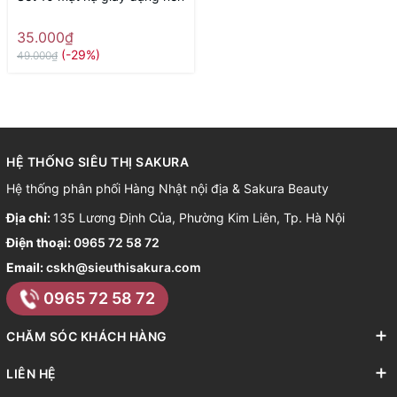
35.000₫
(-29%)
49.000₫
HỆ THỐNG SIÊU THỊ SAKURA
Hệ thống phân phối Hàng Nhật nội địa & Sakura Beauty
Địa chỉ:
135 Lương Định Của, Phường Kim Liên, Tp. Hà Nội
Điện thoại:
0965 72 58 72
Email:
cskh@sieuthisakura.com
0965 72 58 72
CHĂM SÓC KHÁCH HÀNG
LIÊN HỆ