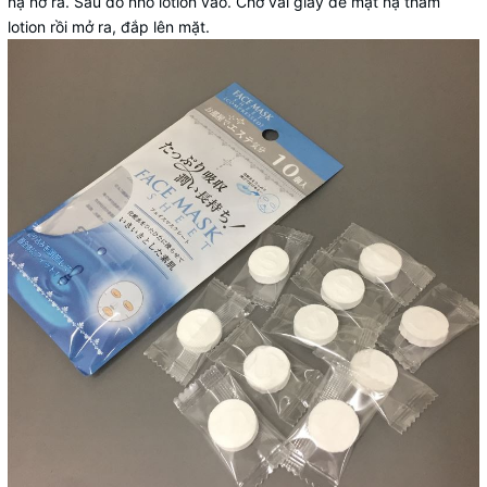
nạ nở ra. Sau đó nhỏ lotion vào. Chờ vài giây để mặt nạ thấm
lotion rồi mở ra, đắp lên mặt.