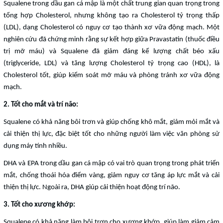
Squalene trong dầu gan cá mập là một chất trung gian quan trọng trong
tổng hợp Cholesterol, nhưng không tạo ra Cholesterol tỷ trọng thấp
(LDL), dạng Cholesterol có nguy cơ tạo thành xơ vữa động mạch. Một
nghiên cứu đã chứng minh rằng sự kết hợp giữa Pravastatin (thuốc điều
trị mỡ máu) và Squalene đã giảm đáng kể lượng chất béo xấu
(triglyceride, LDL) và tăng lượng Cholesterol tỷ trọng cao (HDL), là
Cholesterol tốt, giúp kiểm soát mỡ máu và phòng tránh xơ vữa động
mạch.
2. Tốt cho mắt và trí não:
Squalene có khả năng bôi trơn và giúp chống khô mắt, giảm mỏi mắt và
cải thiện thị lực, đặc biệt tốt cho những người làm việc văn phòng sử
dụng máy tính nhiều.
DHA và EPA trong dầu gan cá mập có vai trò quan trọng trong phát triển
mắt, chống thoái hóa điểm vàng, giảm nguy cơ tăng áp lực mắt và cải
thiện thị lực. Ngoài ra, DHA giúp cải thiện hoạt động trí não.
3. Tốt cho xương khớp:
Squalene có khả năng làm bôi trơn cho xương khớp, giúp làm giảm cảm