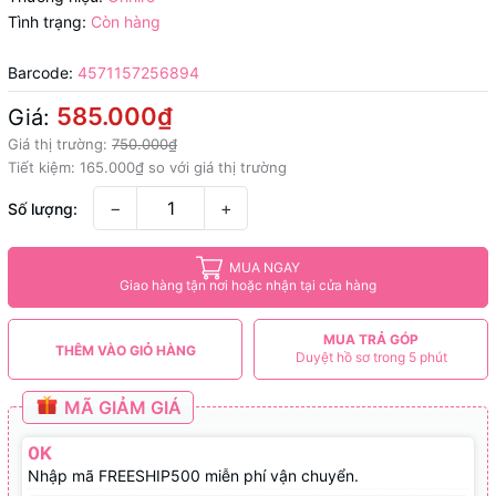
Tình trạng:
Còn hàng
Barcode:
4571157256894
585.000₫
Giá:
Giá thị trường:
750.000₫
Tiết kiệm:
165.000₫
so với giá thị trường
−
+
Số lượng:
MUA NGAY
Giao hàng tận nơi hoặc nhận tại cửa hàng
MUA TRẢ GÓP
THÊM VÀO GIỎ HÀNG
Duyệt hồ sơ trong 5 phút
MÃ GIẢM GIÁ
0K
Nhập mã FREESHIP500 miễn phí vận chuyển.