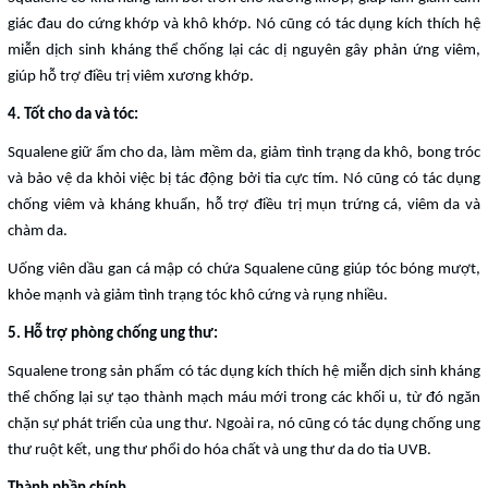
giác đau do cứng khớp và khô khớp. Nó cũng có tác dụng kích thích hệ
miễn dịch sinh kháng thể chống lại các dị nguyên gây phản ứng viêm,
giúp hỗ trợ điều trị viêm xương khớp.
4. Tốt cho da và tóc:
Squalene giữ ẩm cho da, làm mềm da, giảm tình trạng da khô, bong tróc
và bảo vệ da khỏi việc bị tác động bởi tia cực tím. Nó cũng có tác dụng
chống viêm và kháng khuẩn, hỗ trợ điều trị mụn trứng cá, viêm da và
chàm da.
Uống viên dầu gan cá mập có chứa Squalene cũng giúp tóc bóng mượt,
khỏe mạnh và giảm tình trạng tóc khô cứng và rụng nhiều.
5. Hỗ trợ phòng chống ung thư:
Squalene trong sản phẩm có tác dụng kích thích hệ miễn dịch sinh kháng
thể chống lại sự tạo thành mạch máu mới trong các khối u, từ đó ngăn
chặn sự phát triển của ung thư. Ngoài ra, nó cũng có tác dụng chống ung
thư ruột kết, ung thư phổi do hóa chất và ung thư da do tia UVB.