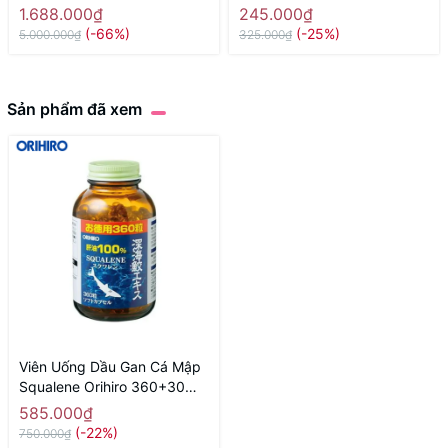
Lọ x 30ml) - Hàng Nhật
Nhật nội địa
1.688.000₫
245.000₫
chính hãng
(-66%)
(-25%)
5.000.000₫
325.000₫
Sản phẩm đã xem
Viên Uống Dầu Gan Cá Mập
Squalene Orihiro 360+30
Viên - Hàng Nhật nội địa
585.000₫
(-22%)
750.000₫