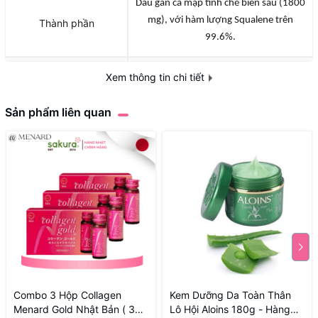
Dầu gan cá mập tinh chế biển sâu (1800
mg), với hàm lượng Squalene trên
Thành phần
99.6%.
Tính chất
Viên nang
Xem thông tin chi tiết
Định lượng
150g
Sản phẩm liên quan
Combo 3 Hộp Collagen
Kem Dưỡng Da Toàn Thân
Menard Gold Nhật Bản ( 30
Lô Hội Aloins 180g - Hàng