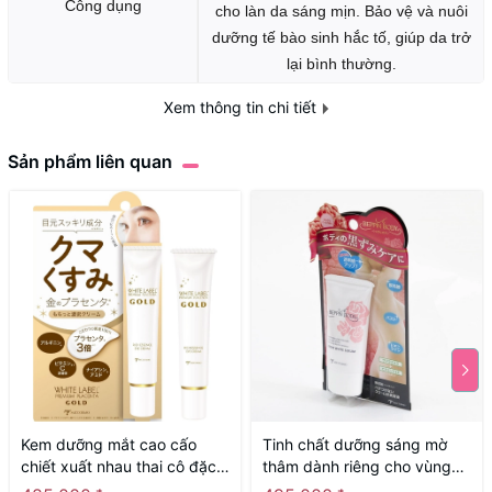
Công dụng
cho làn da sáng mịn. Bảo vệ và nuôi
dưỡng tế bào sinh hắc tố, giúp da trở
lại bình thường.
Xem thông tin chi tiết
Vitamin C - APM, Tảo Ecklonia
Thành phần
Kurome, Rễ cây Bạch Liễm,....
Sản phẩm liên quan
Tính chất
Gel
Định lượng
100ml
Kem dưỡng mắt cao cấo
Tinh chất dưỡng sáng mờ
chiết xuất nhau thai cô đặc
thâm dành riêng cho vùng
White Label Placenta Rich
nhũ hoa, vùng bikini, nách,