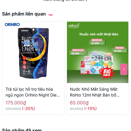
Tính
Sản phẩm liên quan
Viên nén
chất
Định
150g
lượng
Trà túi lọc hỗ trợ tiêu hóa
Nước Nhỏ Mắt Sáng Mắt
ngủ ngon Orihiro Night Diet
Rohto 12ml Nhật Bản bổ
Tea vị nguyên bản ( 20 túi) -
sung vitamin màu vàng
175.000₫
65.000₫
Hàng Nhật chính hãng
(-30%)
(-19%)
250.000₫
80.000₫
Sản phẩm đã xem