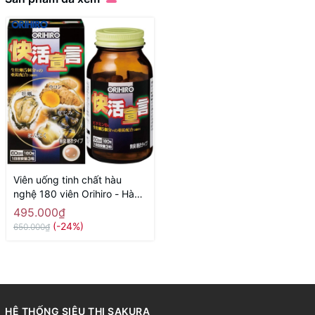
Viên uống tinh chất hàu
nghệ 180 viên Orihiro - Hàng
Nhật nội địa
495.000₫
(-24%)
650.000₫
HỆ THỐNG SIÊU THỊ SAKURA