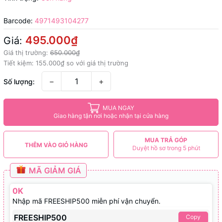
Barcode:
4971493104277
495.000₫
Giá:
Giá thị trường:
650.000₫
Tiết kiệm:
155.000₫
so với giá thị trường
−
+
Số lượng:
MUA NGAY
Giao hàng tận nơi hoặc nhận tại cửa hàng
MUA TRẢ GÓP
THÊM VÀO GIỎ HÀNG
Duyệt hồ sơ trong 5 phút
MÃ GIẢM GIÁ
0K
Nhập mã FREESHIP500 miễn phí vận chuyển.
FREESHIP500
Copy