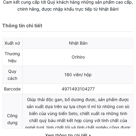
Cam kết cung cấp tới Quý khách hàng những sản phẩm cao cấp,
chính hãng, được nhập khẩu trực tiếp từ Nhật Bản!
Thông tin chi tiết
Xuất xứ
Nhật Bản
Thương
Orihiro
hiệu
Quy
180 viên/ hộp
cách
Barcode
4971493104277
Giúp thải độc gan, bổ dương được, sản phẩm được
sản xuất dựa trên sự lựa chọn tỉ mỉ từ những con sò
biển của vùng biển Seto, chiết xuất ra những tinh
Công
chất quý báu nhất kết hợp cùng với tinh chất của
dụng
nghệ tươi, tinh chất tỏi và tinh chất nghêu cũng được
đánh bắt tại vùng biển nội địa Seto.
Xem thông tin chi tiết